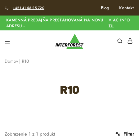
Blog
Kontakt
+421 41 56 25 720
KAMENNÁ PREDAJŇA PRESŤAHOVANÁ NA NOVÚ
VIAC INFO
ADRESU -
TU
Domov
|
R10
R10
Filter
Zobrazenie
1
z
1
produkt