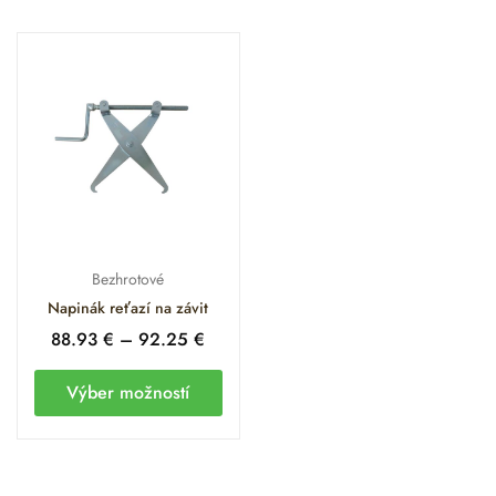
Bezhrotové
Napinák reťazí na závit
88.93
€
–
92.25
€
Výber možností