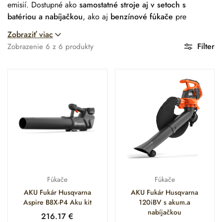
emisií. Dostupné ako
samostatné stroje aj v setoch s
batériou a nabíjačkou
, ako aj
benzínové fúkače
pre
náročnejšie profesionálne použitie.
Zobraziť viac
Filter
Zobrazenie
6
z
6
produkty
Fúkače
Fúkače
AKU Fukár Husqvarna
AKU Fukár Husqvarna
Aspire B8X-P4 Aku kit
120iBV s akum.a
nabíjačkou
216.17
€