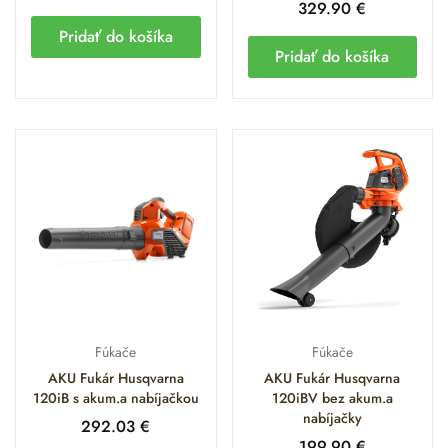
329.90
€
Pridať do košíka
Pridať do košíka
Fúkače
Fúkače
AKU Fukár Husqvarna
AKU Fukár Husqvarna
120iB s akum.a nabíjačkou
120iBV bez akum.a
nabíjačky
292.03
€
199.90
€