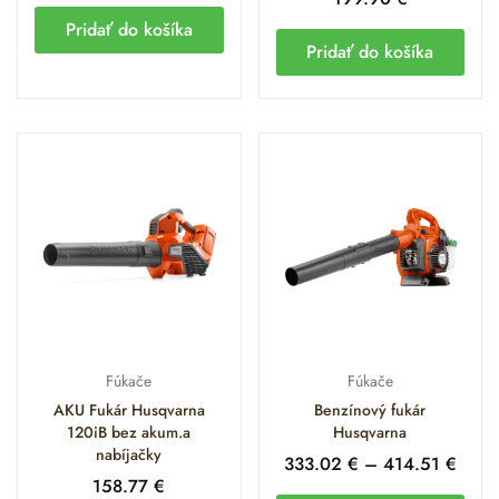
Pridať do košíka
Pridať do košíka
Fúkače
Fúkače
AKU Fukár Husqvarna
Benzínový fukár
120iB bez akum.a
Husqvarna
nabíjačky
333.02
€
–
414.51
€
158.77
€