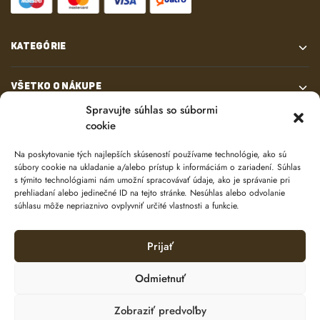
KATEGÓRIE
VŠETKO O NÁKUPE
Spravujte súhlas so súbormi
cookie
KONTAKT
Na poskytovanie tých najlepších skúseností používame technológie, ako sú
súbory cookie na ukladanie a/alebo prístup k informáciám o zariadení. Súhlas
s týmito technológiami nám umožní spracovávať údaje, ako je správanie pri
prehliadaní alebo jedinečné ID na tejto stránke. Nesúhlas alebo odvolanie
súhlasu môže nepriaznivo ovplyvniť určité vlastnosti a funkcie.
Prijať
© 2024 e-shop od
lukasolos.sk
Odmietnuť
Zobraziť predvoľby
Ochrana osobných údajov