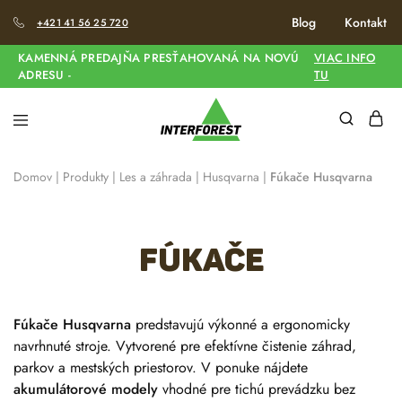
Blog
Kontakt
+421 41 56 25 720
KAMENNÁ PREDAJŇA PRESŤAHOVANÁ NA NOVÚ
VIAC INFO
ADRESU -
TU
Domov
|
Produkty
|
Les a záhrada
|
Husqvarna
|
Fúkače Husqvarna
Fúkače
Fúkače Husqvarna
predstavujú výkonné a ergonomicky
navrhnuté stroje. Vytvorené pre efektívne čistenie záhrad,
parkov a mestských priestorov. V ponuke nájdete
akumulátorové modely
vhodné pre tichú prevádzku bez