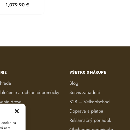
1,079.90
€
RIE
VŠETKO O NÁKUPE
áhrada
Blog
blečenie a ochranné pomôcky
Servis zariadení
vanie dreva
B2B – Veľkoobchod
ké kosačky
Doprava a platba
anie dreva
Reklamačný poriadok
y cookie na
ami nám
reva
Obchodné podmienky