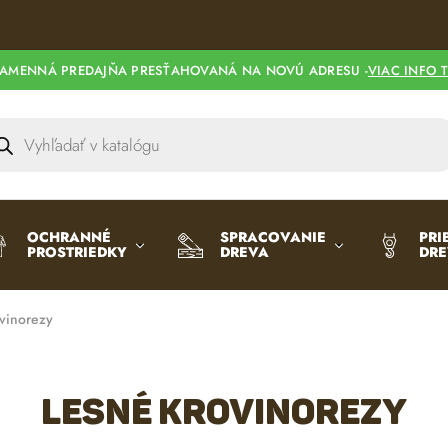
AMENNÁ PREDAJŇA PRESŤAHOVANÁ NA NOVÚ ADRESU -
VIAC INFO 
OCHRANNÉ
SPRACOVANIE
PRI
PROSTRIEDKY
DREVA
DR
vinorezy
Lesné krovinorezy