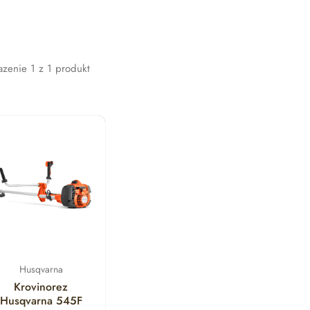
azenie
1
z
1
produkt
Husqvarna
Krovinorez
Husqvarna 545F