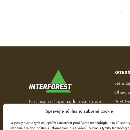
KATEGÓ
Les a z
Obuv, o
Na našom eshope nájdete všetko pre
Približo
les a záhradu. Od pracovného
Robotic
Spravujte súhlas so súbormi cookie
oblečenia, nástrojov na ťažbu a
Spracov
spracovanie dreva až po ručné
Na poskytovanie tých najlepších skúseností používame technológie, ako sú súbor
ukladanie a/alebo prístup k informáciám o zariadení. Súhlas s týmito technológi
náradie.
Ťažba d