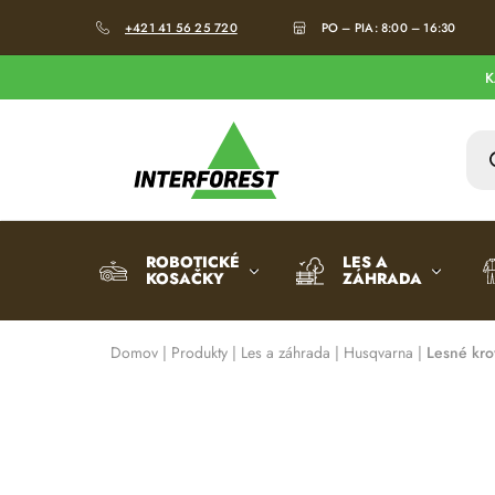
+421 41 56 25 720
PO – PIA: 8:00 – 16:30
K
Interforst.sk
Všetko
pre
les
a
záhradu
ROBOTICKÉ
LES A
KOSAČKY
ZÁHRADA
Domov
|
Produkty
|
Les a záhrada
|
Husqvarna
|
Lesné kro