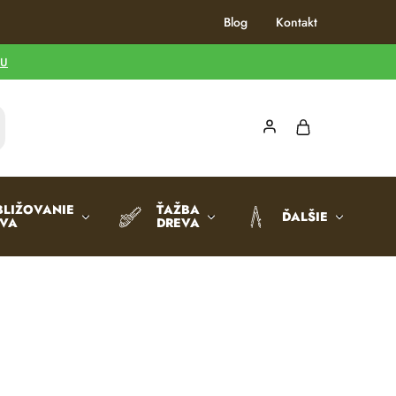
Blog
Kontakt
TU
BLIŽOVANIE
ŤAŽBA
ĎALŠIE
EVA
DREVA