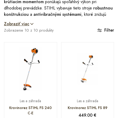
krútiacim momentom
ponúkajú spoľahlivý výkon pri
dlhodobej prevádzke. STIHL vybavuje tieto stroje
robustnou
konštrukciou
a
antivibračnými systémami
, ktoré znižujú
únavu používateľa a zvyšujú komfort pri práci v teréne.
Zobraziť viac
Filter
Zobrazenie
10
z
10
produkty
Les a záhrada
Les a záhrada
Krovinorez STIHL FS 240
Krovinorez STIHL FS 89
C-E
449.00
€