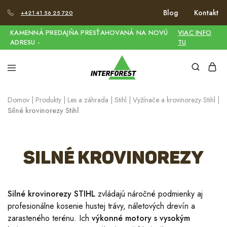
Blog
Kontakt
+421 41 56 25 720
KAMENNÁ PREDAJŇA PRESŤAHOVANÁ NA NOVÚ
VIAC INFO
ADRESU -
TU
Domov
|
Produkty
|
Les a záhrada
|
Stihl
|
Vyžínače a krovinorezy Stihl
|
Silné krovinorezy Stihl
Silné krovinorezy
Silné krovinorezy
STIHL
zvládajú náročné podmienky aj
profesionálne kosenie hustej trávy, náletových drevín a
zarasteného terénu. Ich
výkonné motory s vysokým