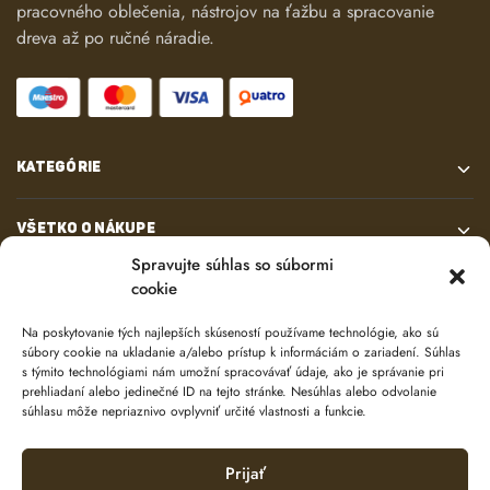
pracovného oblečenia, nástrojov na ťažbu a spracovanie
dreva až po ručné náradie.
KATEGÓRIE
VŠETKO O NÁKUPE
Spravujte súhlas so súbormi
cookie
KONTAKT
Na poskytovanie tých najlepších skúseností používame technológie, ako sú
súbory cookie na ukladanie a/alebo prístup k informáciám o zariadení. Súhlas
s týmito technológiami nám umožní spracovávať údaje, ako je správanie pri
prehliadaní alebo jedinečné ID na tejto stránke. Nesúhlas alebo odvolanie
súhlasu môže nepriaznivo ovplyvniť určité vlastnosti a funkcie.
Prijať
© 2024 e-shop od
lukasolos.sk