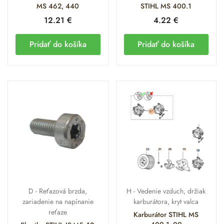
príslušenstvo a
MS 462, 440
STIHL MS 400.1
kompatibilné doplnky
12.21
€
4.22
€
Pridať do košíka
Pridať do košíka
Palivo STIHL MotoMix (Najlepšia voľba pre stabilitu
systému M-Tronic).
Olej STIHL HP Ultra 100ml (Plne syntetické mazivo pre
ochranu horčíkového piestu).
Čistiaci prostriedok STIHL Varioclean (Na údržbu HD2
filtrov a odstránenie živice).
Vodiaca lišta STIHL Light 04 (Ideálny partner pre
vyváženie modelu MS 400.1).
D - Reťazová brzda,
H - Vedenie vzduch, držiak
Často kladené otázky
zariadenie na napínanie
karburátora, kryt valca
reťaze
(FAQ)
Karburátor STIHL MS