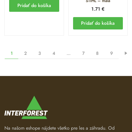
STIHL – malá
Telesá nádrží, rukoväte a ovládanie plynu
Pridať do košíka
1.71
€
Servisné náradie a príslušenstvo
Pridať do košíka
Pre podrobnejšie technické informácie a prístup k servisnej
dokumentácii navštívte oficiálnu stránku STIHL výrobcu.
1
2
3
4
…
7
8
9
Na našom eshope nájdete všetko pre les a záhradu. Od