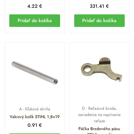
ale samotné polovice kľukovej skrine sú špecificky
4.22
€
331.41
€
tvarované pre model MS 400.1. Vždy odporúčame overiť
kompatibilitu podľa objednávacieho čísla.
Pridať do košíka
Pridať do košíka
Obsah kategórie
Valce, piesty a tlmiče výfuku
Spojky, bubny a olejové čerpadlá
Reťazové brzdy a napínacie mechanizmy
Štartovania, zapaľovacie moduly a ventilátory
Vzduchové filtre, karburátory a kapotáž
D - Reťazová brzda,
A - Kľuková skriňa
zariadenie na napínanie
Valcový kolík STIHL 1,8×19
reťaze
Kľukové skrine, hriadele a ložiská
0.91
€
Páčka Brzdového pásu