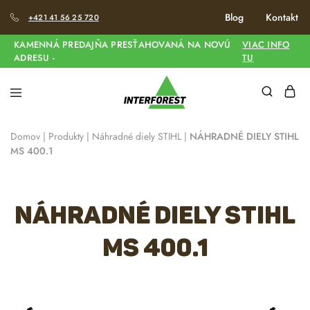
Blog
Kontakt
+421 41 56 25 720
KAMENNÁ PREDAJŇA PRESŤAHOVANÁ NA NOVÚ
VIAC INFO
ADRESU -
TU
Domov
|
Produkty
|
Náhradné diely STIHL
|
NÁHRADNÉ DIELY STIHL
MS 400.1
NÁHRADNÉ DIELY STIHL
MS 400.1