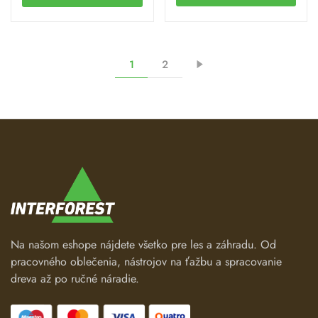
Áno, originálne skrutky kľukovej skrine sú dimenzované na
jedno presné dotiahnutie. Pri opätovnom použití starých
skrutiek hrozí ich natiahnutie alebo uvoľnenie v dôsledku
vibrácií, čo môže viesť k netesnosti skrine.
1
2
Obsah kategórie
Polovice kľukovej skrine (strana od spojky a od ventilátora)
Kompletné kľukové hriadele a sady ložísk
Tesniace guferá a O-krúžky uzáverov
Na našom eshope nájdete všetko pre les a záhradu. Od
Sady tesnení pre kľukovú skriňu a valec
pracovného oblečenia, nástrojov na ťažbu a spracovanie
dreva až po ručné náradie.
Svorníky vodiacej lišty a pevnostné skrutky
Viac informácií nájdete na oficiálnej stránke STIHL výrobcu.