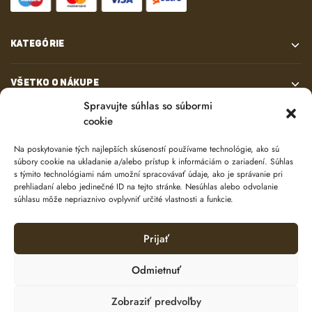
KATEGÓRIE
VŠETKO O NÁKUPE
Spravujte súhlas so súbormi
cookie
KONTAKT
Na poskytovanie tých najlepších skúseností používame technológie, ako sú
súbory cookie na ukladanie a/alebo prístup k informáciám o zariadení. Súhlas
s týmito technológiami nám umožní spracovávať údaje, ako je správanie pri
prehliadaní alebo jedinečné ID na tejto stránke. Nesúhlas alebo odvolanie
súhlasu môže nepriaznivo ovplyvniť určité vlastnosti a funkcie.
Prijať
© 2024 e-shop od
lukasolos.sk
Odmietnuť
Zobraziť predvoľby
Ochrana osobných údajov