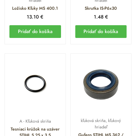
hriadeľ
hriadeľ
Ložisko Kľuky MS 400.1
Skrutka IS-P6x30
Parameter
Hodnota
13.10
€
1.48
€
STIHL MS 400.1 C-M (vybrané diely aj
Kompatibilita
Pridať do košíka
Pridať do košíka
MS 362 / 500i)
Materiál
Vysokopevnostná magnéziová zliatina
skrine
(Magnesium)
Materiál
Kovaná a tepelne zušľachtená oceľ
hriadeľa
Tesniace
Olejuvzdorný a palivovzdorný elastomér
prvky
(Guferá)
Systém
Optimalizované pre tlakové pomery
riadenia
systému M-Tronic 3.0
kľuková skriňa, kľukový
A - Kľuková skriňa
hriadeľ
Tesniaci krúžok na uzáver
Gufero STIHL MS 362 /
STIHL S 25 x 3,5