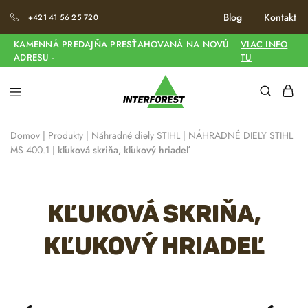
Blog
Kontakt
+421 41 56 25 720
KAMENNÁ PREDAJŇA PRESŤAHOVANÁ NA NOVÚ
VIAC INFO
ADRESU -
TU
Domov
|
Produkty
|
Náhradné diely STIHL
|
NÁHRADNÉ DIELY STIHL
MS 400.1
|
kľuková skriňa, kľukový hriadeľ
kľuková skriňa,
kľukový hriadeľ