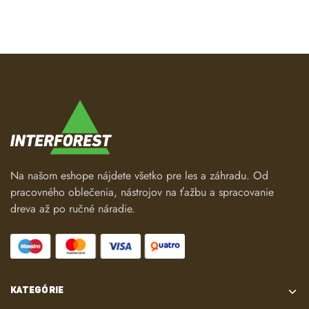
Valce a piestové sady
Tlmiče výfuku a ich časti
Tesnenia, skrutky a spojovací materiál
Tepelné štíty a chladiace plechy
Na našom eshope nájdete všetko pre les a záhradu. Od
pracovného oblečenia, nástrojov na ťažbu a spracovanie
dreva až po ručné náradie.
KATEGÓRIE