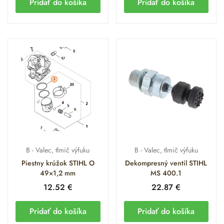
Pridať do košíka
Pridať do košíka
Sviečka zapaľovacia NGK CMR6H
(Kľúčový partner pre
správne zapálenie zmesi v novom valci).
Olej STIHL HP Ultra 100ml
(Plne syntetické mazivo, ktoré
odporúčame pre ochranu horčíkových piestov).
Napínací pás – Piest MS 400.1
(Profesionálne náradie
pre bezpečnú montáž bez poškodenia krúžkov).
Sada tesnení pre MS 400.1
(Kompletný set pre generálnu
opravu motora).
B - Valec, tlmič výfuku
B - Valec, tlmič výfuku
Často kladené otázky
Piestny krúžok STIHL O
Dekompresný ventil STIHL
(FAQ)
49×1,2 mm
MS 400.1
12.52
€
22.87
€
Prečo je dôležité meniť tesnenie výfuku pri každej
Pridať do košíka
Pridať do košíka
demontáži?