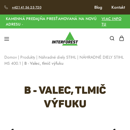
Blog
Kontakt
+421 41 56 25 720
KAMENNÁ PREDAJŇA PRESŤAHOVANÁ NA NOVÚ
VIAC INFO
ADRESU -
TU
Domov
|
Produkty
|
Náhradné diely STIHL
|
NÁHRADNÉ DIELY STIHL
MS 400.1
|
B - Valec, tlmič výfuku
B - Valec, tlmič
výfuku