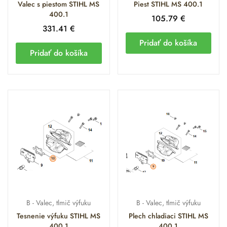
Valec s piestom STIHL MS
Piest STIHL MS 400.1
400.1
105.79
€
Valec s
Zabezpečuje nízke trenie a extrémne
331.41
€
Nikasilom
rýchly odvod tepla.
Pridať do košíka
Pridať do košíka
Horčíkový
Znižuje zotrvačné sily a umožňuje
piest
bleskovú akceleráciu.
Definuje spätný tlak potrebný pre
Tlmič výfuku
vyplachovanie valca.
Usmerňujú prúd vzduchu z ventilátora
Tepelné štíty
pre chladenie motora.
Dekompresný
Chráni mechanické časti štartéra pri
ventil
prekonávaní kompresie.
Čo nájdete v tejto
B - Valec, tlmič výfuku
B - Valec, tlmič výfuku
Tesnenie výfuku STIHL MS
Plech chladiaci STIHL MS
kategórii?
400.1
400.1