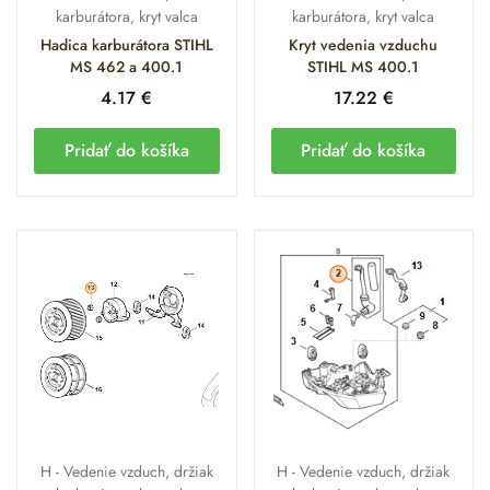
karburátora, kryt valca
karburátora, kryt valca
V Interforst.sk pristupujeme k údržbe nasávacieho a
Hadica karburátora STIHL
Kryt vedenia vzduchu
chladiaceho systému s maximálnou odbornosťou. Rozumieme,
MS 462 a 400.1
STIHL MS 400.1
že profesionálna píla MS 400.1 musí byť v lese stopercentne
4.17
€
17.22
€
spoľahlivá. Naši technici sú pripravení pomôcť Vám s
diagnostikou netesností, čistením filtračného systému alebo
Pridať do košíka
Pridať do košíka
odbornou montážou náhradných dielov priamo v našej
predajni. Všetky dôležité komponenty držíme skladom pre
okamžitú expedíciu. Ak máte akékoľvek otázky, neváhajte
kontaktovať našich špecialistov telefonicky na 0904 917 686,
e-mailom na
shop@interforst.sk
, alebo nás navštívte priamo v
našej predajni.
Odporúčané
príslušenstvo a
kompatibilné doplnky
H - Vedenie vzduch, držiak
H - Vedenie vzduch, držiak