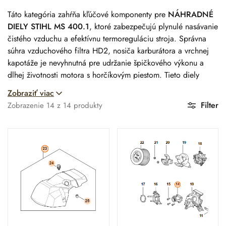
Táto kategória zahŕňa kľúčové komponenty pre
NÁHRADNÉ
DIELY STIHL MS 400.1
, ktoré zabezpečujú plynulé nasávanie
čistého vzduchu a efektívnu termoreguláciu stroja. Správna
súhra vzduchového filtra HD2, nosiča karburátora a vrchnej
kapotáže je nevyhnutná pre udržanie špičkového výkonu a
dlhej životnosti motora s horčíkovým piestom. Tieto diely
tvoria „pľúca“ a ochranný plášť píly, pričom chránia citlivú
Zobraziť viac
elektroniku pred nečistotami a mechanickým poškodením.
Filter
Zobrazenie
14
z
14
produkty
Technické parametre a
špecifikácia systému
Parameter
Hodnota
Kompatibilita
STIHL MS 400.1 C-M