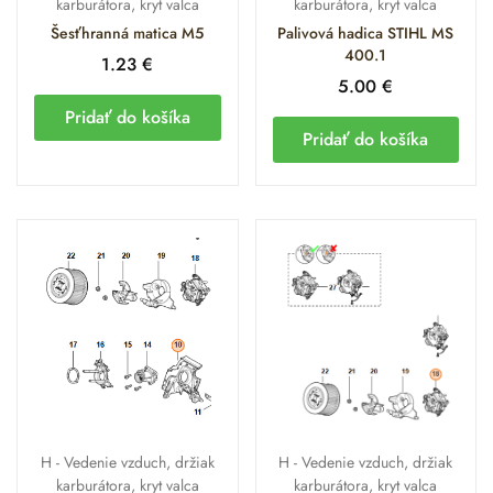
Filter vzduchový MS 462 a 400.1 (HD2)
karburátora, kryt valca
karburátora, kryt valca
Šesťhranná matica M5
Palivová hadica STIHL MS
Karburátor STIHL MS 400.1
400.1
1.23
€
5.00
€
Koleno STIHL MS 400.1
Pridať do košíka
Pridať do košíka
Nosič karburátora STIHL MS 400.1
Čistiaci prostriedok STIHL Varioclean
Často kladené otázky
(FAQ)
Ako často by som mal čistiť vzduchový filter HD2 na
MS 400.1?
V profesionálnej ťažbe odporúčame vizuálnu kontrolu
denne. Vďaka technológii HD2 stačí filter dôkladne
H - Vedenie vzduch, držiak
H - Vedenie vzduch, držiak
vyčistiť (vyprať) až vtedy, keď pocítite citeľný pokles
karburátora, kryt valca
karburátora, kryt valca