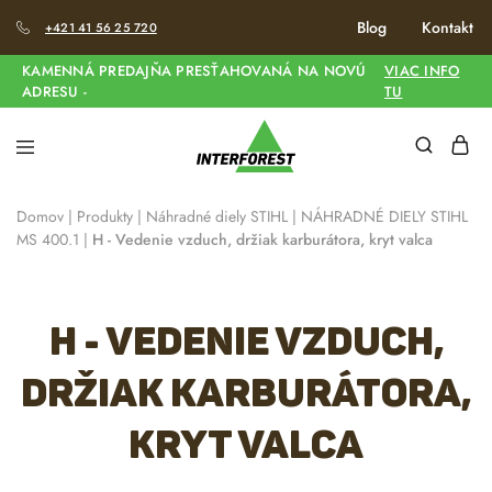
Blog
Kontakt
+421 41 56 25 720
KAMENNÁ PREDAJŇA PRESŤAHOVANÁ NA NOVÚ
VIAC INFO
ADRESU -
TU
Domov
|
Produkty
|
Náhradné diely STIHL
|
NÁHRADNÉ DIELY STIHL
MS 400.1
|
H - Vedenie vzduch, držiak karburátora, kryt valca
H - Vedenie vzduch,
držiak karburátora,
kryt valca