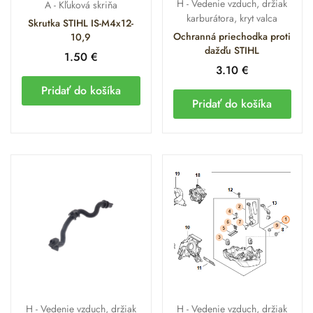
H - Vedenie vzduch, držiak
A - Kľuková skriňa
paliva.
karburátora, kryt valca
Skrutka STIHL IS-M4x12-
Ochranná priechodka proti
10,9
Aerodynamika a manažment
dažďu STIHL
1.50
€
3.10
€
tepla
Pridať do košíka
Pridať do košíka
Kryt valca a vedenie vzduchu nie sú len estetickými prvkami
stroja. Sú to presne tvarované vzduchovody, ktoré usmerňujú
prúd od ventilátora priamo na chladiace rebrá valca.
Originálna kapotáž zaručuje, že horúci vzduch je efektívne
odvádzaný preč, čím predchádzate vzniku „horúcich bodov“
a chránite horčíkový piest pred tepelnou deformáciou.
Odborné poradenstvo a
autorizovaný servis v
Interforst
H - Vedenie vzduch, držiak
H - Vedenie vzduch, držiak