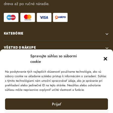
dreva až po ručné náradie.
KATEGÓRIE
VŠETKO O NÁKUPE
Spravujte súhlas so súbormi
cookie
KONTAKT
Na poskytovanie tých najlepších skúseností používame technológie, ako sú
súbory cookie na ukladanie a/alebo prístup k informáciám o zariadení. Súhlas
s týmito technológiami nám umožní spracovávať údaje, ako je správanie pri
prehliadaní alebo jedinečné ID na tejto stránke. Nesúhlas alebo odvolanie
súhlasu môže nepriaznivo ovplyvniť určité vlastnosti a funkcie.
Prijať
© 2024 e-shop od
lukasolos.sk