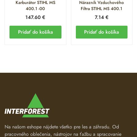
Karburátor STIHL MS
Nárazník Vzduchového
Vzduchové filtre HD2 a ich príslušenstvo
400.1 -00
Filtra STIHL MS 400.1
147.60
€
7.14
€
Nosiče karburátora a antivibračné prvky
Pridať do košíka
Pridať do košíka
Sacie kolená a impulzné hadičky
Vrchné kryty valca a kapotáž
Vedenia vzduchu a deflektory
Viac informácií nájdete na oficiálnej stránke STIHL výrobcu.
Na našom eshope nájdete všetko pre les a záhradu. Od
pracovného oblečenia, nástrojov na ťažbu a spracovanie