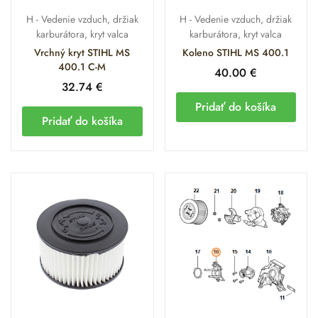
Hlavné
HD2 filtračný materiál, technický polymér,
materiály
elastoméry
H - Vedenie vzduch, držiak
H - Vedenie vzduch, držiak
karburátora, kryt valca
karburátora, kryt valca
Systém
Plne optimalizované pre technológiu M-
Vrchný kryt STIHL MS
Koleno STIHL MS 400.1
riadenia
Tronic 3.0
400.1 C-M
40.00
€
32.74
€
Typ dielov
Originálne náhradné diely
Pridať do košíka
Pridať do košíka
Filtrácia, chladenie a antivibračné
Funkcia
uloženie nasávania
Prečo si vybrať
komponenty z tejto
kategórie?
Špičková filtrácia HD2 a
ochrana nasávania