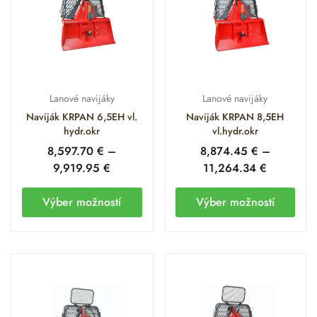
Lanové navijáky
Lanové navijáky
Naviják KRPAN 6,5EH vl.
Naviják KRPAN 8,5EH
hydr.okr
vl.hydr.okr
8,597.70
€
–
8,874.45
€
–
9,919.95
€
11,264.34
€
Výber možností
Výber možností