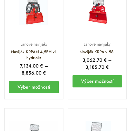
Lanové navijáky
Lanové navijáky
Naviják KRPAN 4,5EH vl.
Naviják KRPAN 5SI
hydr.okr
3,062.70
€
–
7,134.00
€
–
3,185.70
€
8,856.00
€
Výber možností
Výber možností