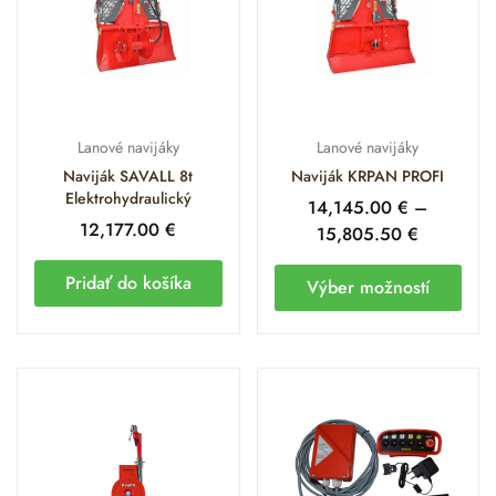
Lanové navijáky
Lanové navijáky
Naviják SAVALL 8t
Naviják KRPAN PROFI
Elektrohydraulický
14,145.00
€
–
12,177.00
€
15,805.50
€
Pridať do košíka
Výber možností