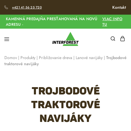
Kontakt
+421 41 56 25 720
KAMENNÁ PREDAJŇA PRESŤAHOVANÁ NA NOVÚ
VIAC INFO
ADRESU -
TU
Domov
|
Produkty
|
Približovanie dreva
|
Lanové navijáky
|
Trojbodové
traktorové navijáky
Trojbodové
traktorové
navijáky