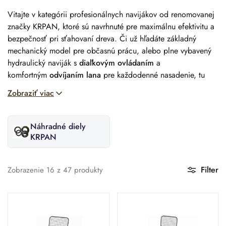
Vitajte v kategórii profesionálnych navijákov od renomovanej
značky KRPAN, ktoré sú navrhnuté pre maximálnu efektivitu a
bezpečnosť pri sťahovaní dreva. Či už hľadáte základný
mechanický model pre občasnú prácu, alebo plne vybavený
hydraulický naviják s
diaľkovým ovládaním
a
komfortným
odvíjaním lana
pre každodenné nasadenie, tu
nájdete spoľahlivého a robustného partnera pre Váš traktor.
Zobraziť viac
Náhradné diely
KRPAN
Filter
Zobrazenie
16
z
47
produkty