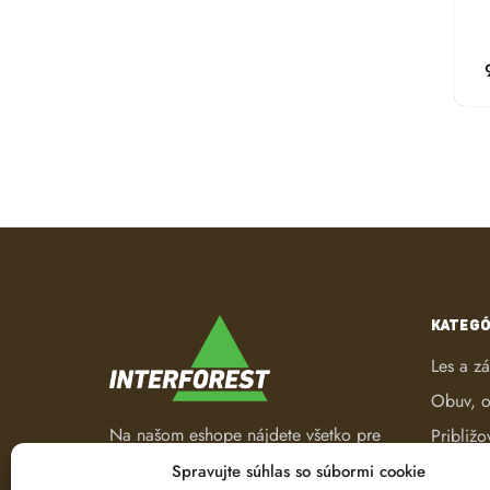
KATEGÓ
Les a z
Obuv, o
Na našom eshope nájdete všetko pre
Približo
les a záhradu. Od pracovného
Robotic
Spravujte súhlas so súbormi cookie
oblečenia, nástrojov na ťažbu a