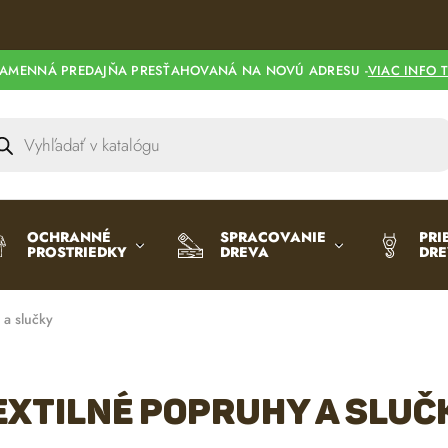
AMENNÁ PREDAJŇA PRESŤAHOVANÁ NA NOVÚ ADRESU -
VIAC INFO 
OCHRANNÉ
SPRACOVANIE
PRI
PROSTRIEDKY
DREVA
DR
 a slučky
extilné popruhy a sluč