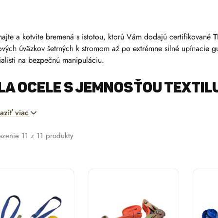
hajte a kotvite bremená s istotou, ktorú Vám dodajú certifikované
T
ových úväzkov šetrných k stromom až po extrémne silné upínacie gur
ialisti na bezpečnú manipuláciu.
la ocele s jemnosťou textil
aziť viac
níctve a arboristike často nastáva situácia, kedy oceľové lano aleb
acie prostriedky sú ľahké, nehrdzavejú a predovšetkým – nepoškod
azenie
11
z
11
produkty
 ponuku delíme na dve hlavné skupiny podľa účelu použitia.
 Zdvíhanie a kotvenie (Kruho
otrebujete bremeno zdvihnúť (žeriavom, hydraulickou rukou) alebo 
ebujete
nekonečné slučky
(rundslingy). Sú vyrobené podľa normy
nosnosť spoznáte podľa farby: