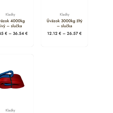
Kladky
Kladky
Vždy používajte ochranné rohy alebo návleky, aby
väzok 4000kg
Úväzok 3000kg žltý
sivý – slučka
– slučka
.45
€
–
36.54
€
12.12
€
–
26.57
€
Kladky