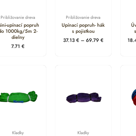
ájdete.
Približovanie dreva
Približovanie dreva
búdajte na ochranu. Textil je citlivý na prerezanie o ostré hrany. 
ini-upínací popruh
Upínací popruh- hák
Ú
popruhy slúžili bezpečne dlhé roky.
do 1000kg/5m 2-
s pojistkou
dielny
37.13
€
–
69.79
€
18
7.71
€
Kladky
Kladky