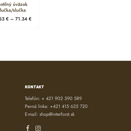
extilný úväzok
slučka/slučka
.53
€
–
71.34
€
KONTAKT
Telefón:
+ 421 902 390 589
Pevná linka:
+421 415 625 720
E-mail:
shop@interforst.sk