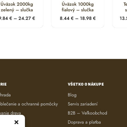
Úväzok 2000kg
Úväzok 1000kg
T
zelený – slučka
fialový – slučka
9.84
€
–
24.27
€
8.44
€
–
18.98
€
13
RIE
VŠETKO O NÁKUPE
áhrada
Blog
blečenie a ochranné pomôcky
Servis zariadení
vanie dreva
B2B – Veľkoobchod
ké kosačky
Doprava a platba