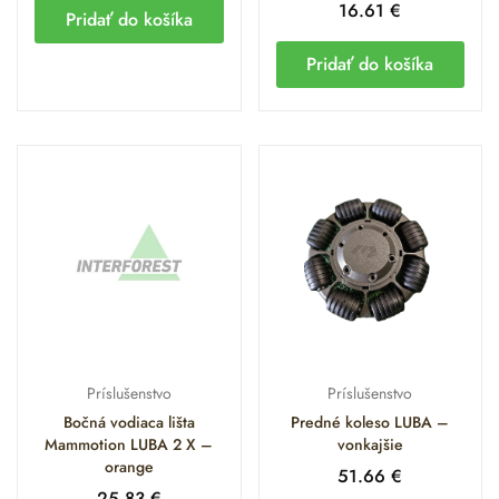
16.61
€
Pridať do košíka
Pridať do košíka
Príslušenstvo
Príslušenstvo
Bočná vodiaca lišta
Predné koleso LUBA –
Mammotion LUBA 2 X –
vonkajšie
orange
51.66
€
25.83
€