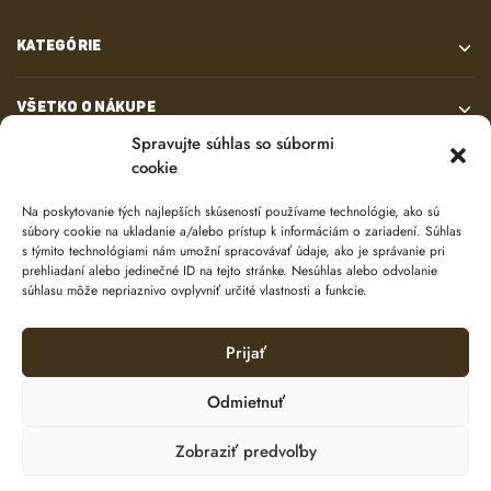
KATEGÓRIE
VŠETKO O NÁKUPE
Spravujte súhlas so súbormi
cookie
KONTAKT
Na poskytovanie tých najlepších skúseností používame technológie, ako sú
súbory cookie na ukladanie a/alebo prístup k informáciám o zariadení. Súhlas
s týmito technológiami nám umožní spracovávať údaje, ako je správanie pri
prehliadaní alebo jedinečné ID na tejto stránke. Nesúhlas alebo odvolanie
súhlasu môže nepriaznivo ovplyvniť určité vlastnosti a funkcie.
Prijať
© 2024 e-shop od
lukasolos.sk
Odmietnuť
Zobraziť predvoľby
Ochrana osobných údajov
Zásady používania súborov cookie (EÚ)