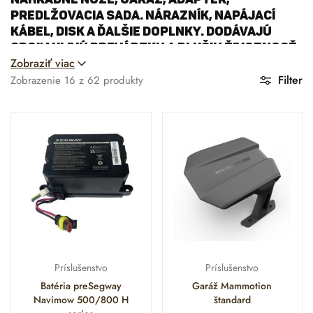
predlžovacia sada. nárazník, napájací
kábel, disk a ďalšie doplnky. dodávajú
spoľahlivú prevádzku a dlhšiu životnosť
Zobraziť viac
kosačky. Všetko pre efektívne kosenie a
jednoduchú údržbu.
Filter
Zobrazenie
16
z
62
produkty
Príslušenstvo
Príslušenstvo
Batéria preSegway
Garáž Mammotion
Navimow 500/800 H
štandard