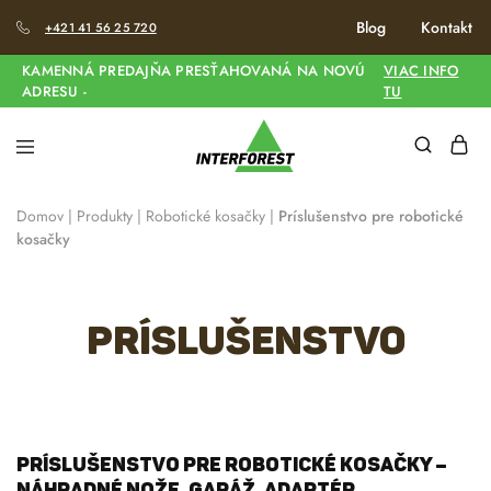
Blog
Kontakt
+421 41 56 25 720
KAMENNÁ PREDAJŇA PRESŤAHOVANÁ NA NOVÚ
VIAC INFO
ADRESU -
TU
Domov
|
Produkty
|
Robotické kosačky
|
Príslušenstvo pre robotické
kosačky
Príslušenstvo
Príslušenstvo pre robotické kosačky –
náhradné nože, garáž, adaptér,