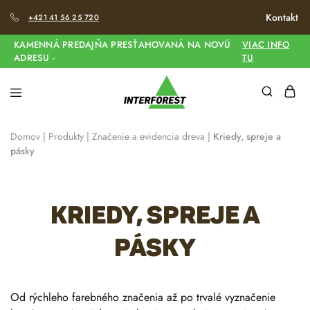
Kontakt
+421 41 56 25 720
KAMENNÁ PREDAJŇA PRESŤAHOVANÁ NA NOVÚ
VIAC INFO
ADRESU -
TU
Domov
|
Produkty
|
Značenie a evidencia dreva
|
Kriedy, spreje a
pásky
Kriedy, spreje a
pásky
Od rýchleho farebného značenia až po trvalé vyznačenie