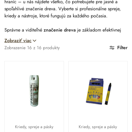
hraníc – u nás nájdete všetko, čo potrebujete pre jasné a
spoľahlivé značenie dreva. Vyberte si profesionálne spreje,
kriedy a nástroje, ktoré fungujú za každého počasia.
Správne a viditeľné
značenie dreva
je základom efektívnej
práce v lesníctve, drevárstve aj stavebníctve. Či už potrebujete
Zobraziť viac
rýchlo odlíšiť sortimenty, vyznačiť hranice porastu alebo
Filter
Zobrazenie
16
z
16
produkty
zabezpečiť pracovný priestor, v našej ponuke nájdete
profesionálne
kriedy, spreje a pásky
, na ktoré sa môžete
spoľahnúť v akýchkoľvek podmienkach.
Značkovacie spreje:
Rýchlosť a viditeľnosť
Pre rýchle, efektívne a na diaľku viditeľné značenie je sprej
voľbou číslo jedna. Moderné lesnícke spreje sú navrhnuté tak,
aby písali na akýkoľvek povrch a vydržali roky.
Kriedy, spreje a pásky
Kriedy, spreje a pásky