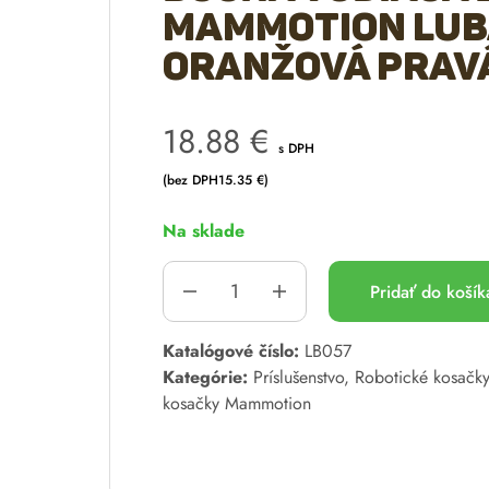
Mammotion LUBA
oranžová prav
18.88
€
s DPH
(bez DPH
15.35
€
)
Na sklade
Pridať do koší
A
Katalógové číslo:
LB057
l
Kategórie:
Príslušenstvo
,
Robotické kosačky
t
kosačky Mammotion
e
r
n