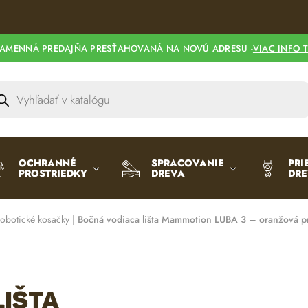
l
t
e
AMENNÁ PREDAJŇA PRESŤAHOVANÁ NA NOVÚ ADRESU -
VIAC INFO 
r
n
a
t
i
v
e
OCHRANNÉ
SPRACOVANIE
PRI
:
PROSTRIEDKY
DREVA
DR
robotické kosačky
|
Bočná vodiaca lišta Mammotion LUBA 3 – oranžová p
lišta