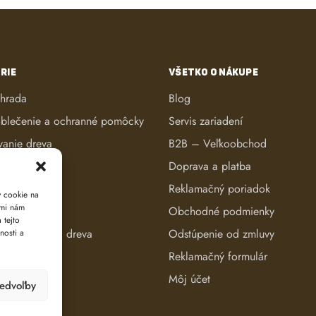
RIE
VŠETKO O NÁKUPE
áhrada
Blog
blečenie a ochranné pomôcky
Servis zariadení
vanie dreva
B2B – Veľkoobchod
ké kosačky
Doprava a platba
anie dreva
Reklamačný poriadok
y cookie na
ami nám
reva
Obchodné podmienky
 tejto
e a evidencia dreva
Odstúpenie od zmluvy
nosti a
Reklamačný formulár
Môj účet
redvoľby