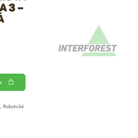
 3 –
á
ka
,
Robotické