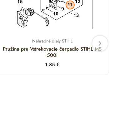
Náhradné diely STIHL
Pružina pre Vstrekovacie čerpadlo STIHL MS
Držia
500i
1.85
€