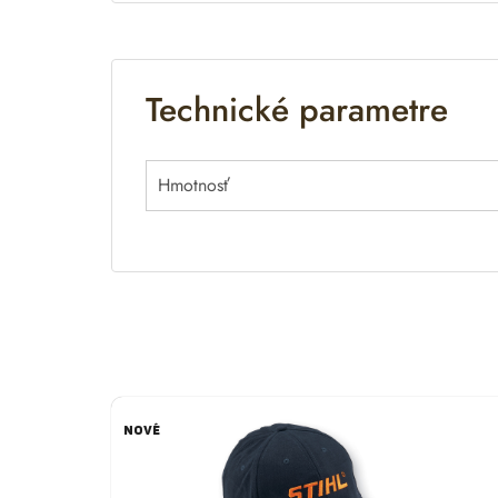
a
t
i
Technické parametre
v
e
:
Hmotnosť
NOVÉ