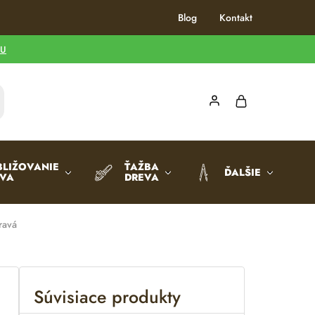
Blog
Kontakt
TU
BLIŽOVANIE
ŤAŽBA
ĎALŠIE
EVA
DREVA
ravá
Súvisiace produkty