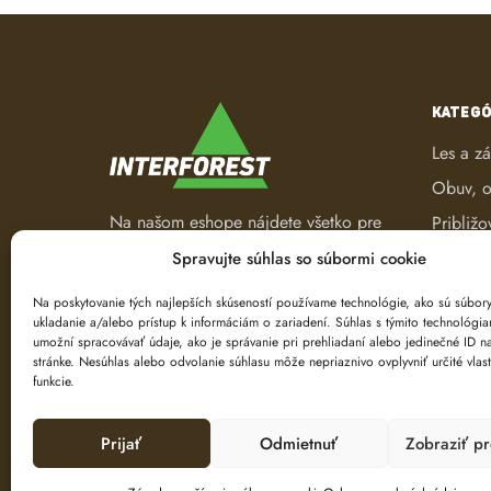
KATEGÓ
Les a z
Obuv, o
Na našom eshope nájdete všetko pre
Približo
les a záhradu. Od pracovného
Robotic
Spravujte súhlas so súbormi cookie
oblečenia, nástrojov na ťažbu a
Spracov
spracovanie dreva až po ručné
Na poskytovanie tých najlepších skúseností používame technológie, ako sú súbor
ukladanie a/alebo prístup k informáciám o zariadení. Súhlas s týmito technológi
náradie.
Ťažba d
umožní spracovávať údaje, ako je správanie pri prehliadaní alebo jedinečné ID na
Značeni
stránke. Nesúhlas alebo odvolanie súhlasu môže nepriaznivo ovplyvniť určité vlast
funkcie.
Prijať
Odmietnuť
Zobraziť p