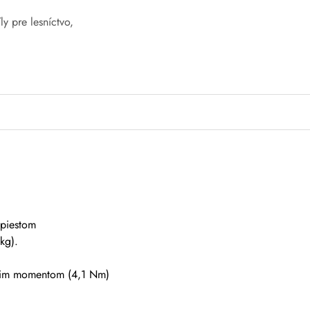
íly pre lesníctvo
,
 piestom
kg).
acim momentom (4,1 Nm)