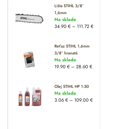
Lišta STIHL 3/8″
1,6mm
Na sklade
34.90
€
–
111.72
€
Reťaz STIHL 1,6mm
3/8″ hranatá
Na sklade
19.90
€
–
28.60
€
Olej STIHL HP 1:50
Na sklade
3.06
€
–
109.00
€