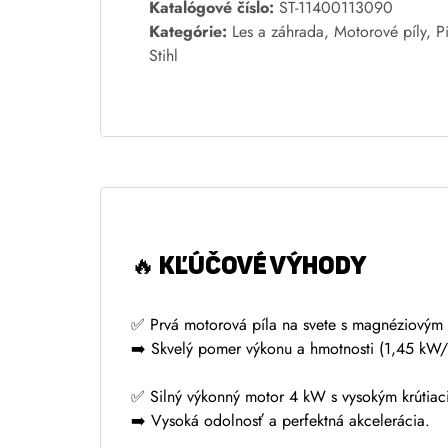
A
Katalógové číslo:
ST-11400113090
l
Kategórie:
Les a záhrada
,
Motorové píly
,
P
t
Stihl
e
r
n
a
t
i
v
e
🔥
KĽÚČOVÉ VÝHODY
:
✅ Prvá motorová píla na svete s magnéziovým
➡️ Skvelý pomer výkonu a hmotnosti (1,45 kW/
✅ Silný výkonný motor 4 kW s vysokým krúti
➡️ Vysoká odolnosť a perfektná akcelerácia.