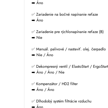
➡️ Áno
✅ Zariadenie na bočné napínanie reťaze
➡️ Áno
✅ Zariadenie pre rýchlonapínanie reťaze (B)
➡️ Nie
✅ Manuál. palivové / nastaviť. olej. čerpadlo
➡️ Nie / Áno
✅ Dekompresný ventil / ElastoStart / ErgoStart
➡️ Áno / Áno / Nie
✅ Kompenzátor / HD2 filter
➡️ Áno / Áno
✅ Dlhodobý systém filtrácie vzduchu
➡️ Áno