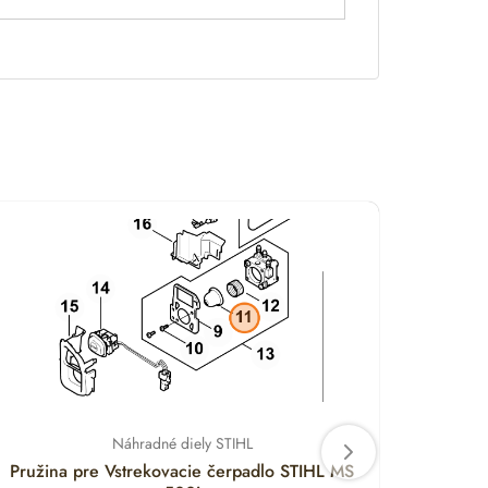
Náhradné diely STIHL
Pružina pre Vstrekovacie čerpadlo STIHL MS
Držia