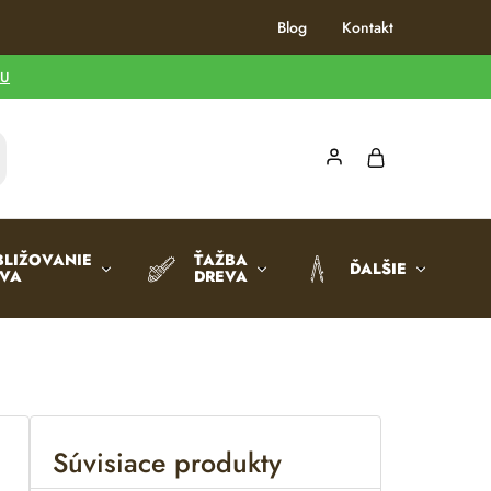
Blog
Kontakt
TU
BLIŽOVANIE
ŤAŽBA
ĎALŠIE
EVA
DREVA
Súvisiace produkty