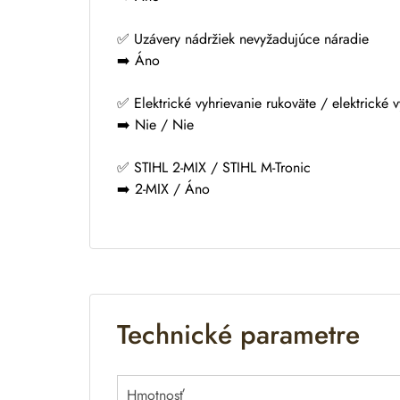
✅ Uzávery nádržiek nevyžadujúce náradie
➡️ Áno
✅ Elektrické vyhrievanie rukoväte / elektrické 
➡️ Nie / Nie
✅ STIHL 2-MIX / STIHL M-Tronic
➡️ 2-MIX / Áno
Technické parametre
Hmotnosť