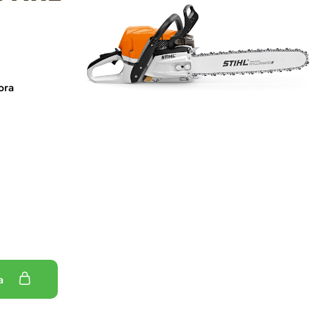
ora
ka