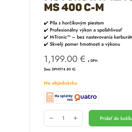
MS 400 C-M
✔️ Píla s horčíkovým piestom
✔️ Profesionálny výkon a spoľahlivosť
✔️ M-Tronic™ – bez nastavovania karburát
✔️ Skvelý pomer hmotnosti a výkonu
1,199.00
€
s DPH
(bez DPH
974.80
€
)
Na objednávku
Pridať do koší