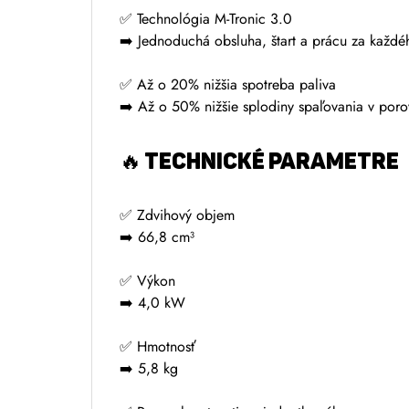
✅ Technológia M-Tronic 3.0
➡️ Jednoduchá obsluha, štart a prácu za každé
✅ Až o 20% nižšia spotreba paliva
➡️ Až o 50% nižšie splodiny spaľovania v por
🔥
TECHNICKÉ PARAMETRE
✅ Zdvihový objem
➡️ 66,8 cm³
✅ Výkon
➡️ 4,0 kW
✅ Hmotnosť
➡️ 5,8 kg