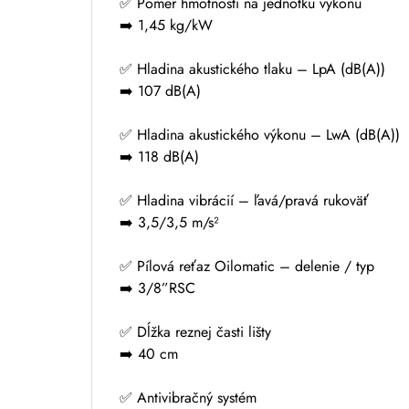
✅ Pomer hmotnosti na jednotku výkonu
➡️ 1,45 kg/kW
✅ Hladina akustického tlaku – LpA (dB(A))
➡️ 107 dB(A)
✅ Hladina akustického výkonu – LwA (dB(A))
➡️ 118 dB(A)
✅ Hladina vibrácií – ľavá/pravá rukoväť
➡️ 3,5/3,5 m/s²
✅ Pílová reťaz Oilomatic – delenie / typ
➡️ 3/8”RSC
✅ Dĺžka reznej časti lišty
➡️ 40 cm
✅ Antivibračný systém