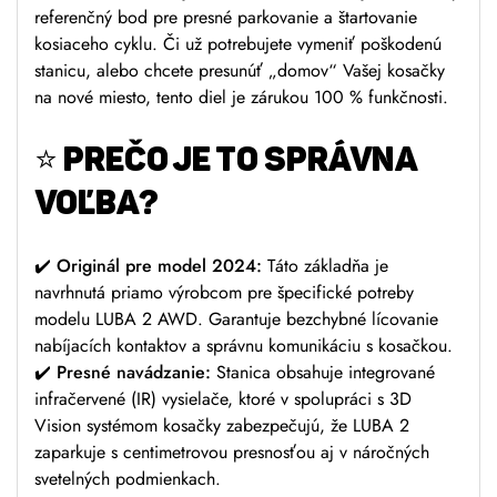
referenčný bod pre presné parkovanie a štartovanie
kosiaceho cyklu. Či už potrebujete vymeniť poškodenú
stanicu, alebo chcete presunúť „domov“ Vašej kosačky
na nové miesto, tento diel je zárukou 100 % funkčnosti.
⭐
PREČO JE TO SPRÁVNA
VOĽBA?
✔️
Originál pre model 2024:
Táto základňa je
navrhnutá priamo výrobcom pre špecifické potreby
modelu LUBA 2 AWD. Garantuje bezchybné lícovanie
nabíjacích kontaktov a správnu komunikáciu s kosačkou.
✔️
Presné navádzanie:
Stanica obsahuje integrované
infračervené (IR) vysielače, ktoré v spolupráci s 3D
Vision systémom kosačky zabezpečujú, že LUBA 2
zaparkuje s centimetrovou presnosťou aj v náročných
svetelných podmienkach.