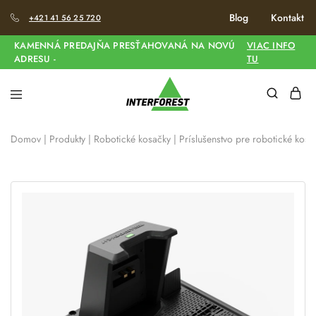
Blog
Kontakt
+421 41 56 25 720
KAMENNÁ PREDAJŇA PRESŤAHOVANÁ NA NOVÚ
VIAC INFO
ADRESU -
TU
Domov
|
Produkty
|
Robotické kosačky
|
Príslušenstvo pre robotické kosa