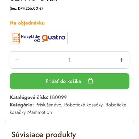
(bez DPH
266.00
€
)
Na objednávku
Pridať do košíka
A
Katalógové číslo:
LB0099
l
Kategórie:
Príslušenstvo
,
Robotické kosačky
,
Robotické
t
kosačky Mammotion
e
r
Súvisiace produkty
n