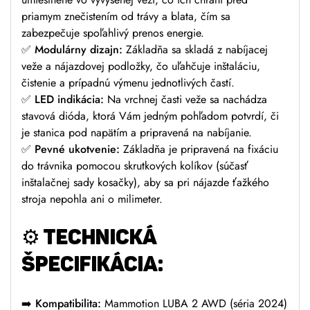
priamym znečistením od trávy a blata, čím sa
zabezpečuje spoľahlivý prenos energie.
✅
Modulárny dizajn:
Základňa sa skladá z nabíjacej
veže a nájazdovej podložky, čo uľahčuje inštaláciu,
čistenie a prípadnú výmenu jednotlivých častí.
✅
LED indikácia:
Na vrchnej časti veže sa nachádza
stavová dióda, ktorá Vám jedným pohľadom potvrdí, či
je stanica pod napätím a pripravená na nabíjanie.
✅
Pevné ukotvenie:
Základňa je pripravená na fixáciu
do trávnika pomocou skrutkových kolíkov (súčasť
inštalačnej sady kosačky), aby sa pri nájazde ťažkého
stroja nepohla ani o milimeter.
⚙️
TECHNICKÁ
ŠPECIFIKÁCIA:
➡️
Kompatibilita:
Mammotion LUBA 2 AWD (séria 2024)