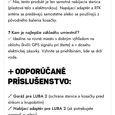
✅ Nie, tento produkt je len samotná nabíjacia stanica
(plastové telo s elektronikou). Napájací adaptér a RTK
anténa sa predávajú samostatne alebo sa používajú z
pôvodného balenia kosačky.
❓
Kam je najlepšie základňu umiestniť?
✅ Ideálne na rovné miesto s dobrým výhľadom na
oblohu (kvôli GPS signálu pri štarte) a v dosahu
elektrickej zásuvky. Vyhnite sa priehlbinám, kde sa drží
voda.
➕
ODPORÚČANÉ
PRÍSLUŠENSTVO:
🔗
Garáž pre LUBA 2
(ochrana stanice a kosačky pred
slnkom a krupobitím)
🔗
Nabíjací adaptér pre LUBA 2
(ak potrebujete
vymeniť aj zdroj)