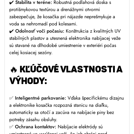
✔️
Stabilita v teréne:
Robustná podlahová doska s
protišmykovou textúrou a drenážnymi otvormi
zabezpečuje, že kosačka pri nájazde neprešmykuje a
voda sa nehromadí pod kolesami.
✔️
Odolnosť voči počasiu:
Konštrukcia z kvalitných UV
stabilných plastov a utesnená elektronika nabíjacej veže
sú stavané na dlhodobé umiestnenie v exteriéri počas
celej kosiacej sezóny.
🔥
KĽÚČOVÉ VLASTNOSTI A
VÝHODY:
✅
Inteligentné parkovanie:
Vďaka špecifickému dizajnu
a elektronike kosačka rozpozná stanicu na diaľku,
automaticky sa otočí a zacúva na nabíjacie piny bez
potreby zásahu obsluhy.
✅
Ochrana kontaktov:
Nabíjacie elektródy sú
umiestnené vo vyvýšenej veži, čo ich chráni pred