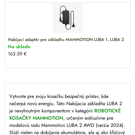
a
t
i
v
e
:
Nabíjací adaptér pre základňu MAMMOTION LUBA 1, LUBA 2
Na sklade
163.59
€
Vytvorte pre svoju kosačku bezpečný prístav, kde
načerpá novú energiu. Táto Nabíjacia základňa LUBA 2
je nevyhnutným komponentom v kategórii
ROBOTICKÉ
KOSAČKY MAMMOTION
, určeným exkluzívne pre
modelovú radu Mammotion LUBA 2 AWD (verzia 2024).
Slúži nielen na dobíjanie akumulátora, ale aj ako kľúčový