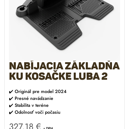
Nabíjacia základňa
ku kosačke LUBA 2
✔️
Originál pre model 2024
✔️
Presné navádzanie
✔️
Stabilita v teréne
✔️
Odolnosť voči počasiu
327.18
€
s DPH