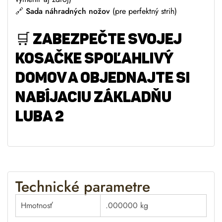
🔗
Sada náhradných nožov
(pre perfektný strih)
🛒
ZABEZPEČTE SVOJEJ
KOSAČKE SPOĽAHLIVÝ
DOMOV A OBJEDNAJTE SI
Nabíjaciu základňu
LUBA 2
Technické parametre
Hmotnosť
.000000 kg