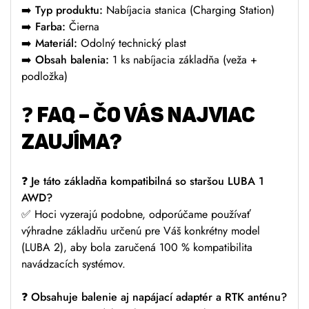
➡️
Typ produktu:
Nabíjacia stanica (Charging Station)
➡️
Farba:
Čierna
➡️
Materiál:
Odolný technický plast
➡️
Obsah balenia:
1 ks nabíjacia základňa (veža +
podložka)
❓
FAQ – ČO VÁS NAJVIAC
ZAUJÍMA?
❓
Je táto základňa kompatibilná so staršou LUBA 1
AWD?
✅ Hoci vyzerajú podobne, odporúčame používať
výhradne základňu určenú pre Váš konkrétny model
(LUBA 2), aby bola zaručená 100 % kompatibilita
navádzacích systémov.
❓
Obsahuje balenie aj napájací adaptér a RTK anténu?