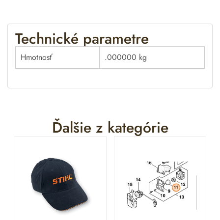
i
v
e
Technické parametre
:
Hmotnosť
.000000 kg
Ďalšie z kategórie