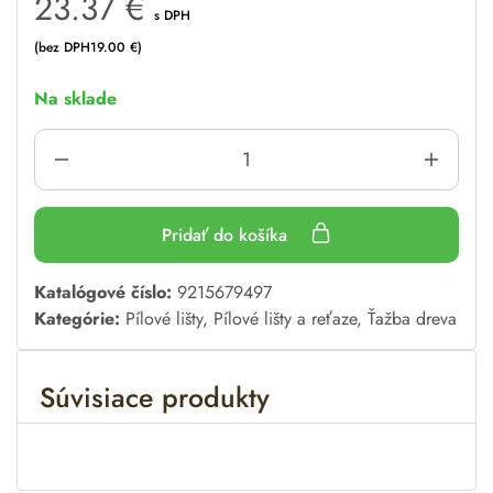
23.37
€
s DPH
(bez DPH
19.00
€
)
Na sklade
Pridať do košíka
A
Katalógové číslo:
9215679497
l
Kategórie:
Pílové lišty
,
Pílové lišty a reťaze
,
Ťažba dreva
t
e
Súvisiace produkty
r
n
a
t