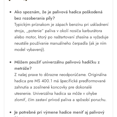
Ako spoznám, že je palivová hadica poškodená
bez rozoberania píly?
Typickým príznakom je zápach benzínu pri uskladnení
stroja, „potenie“ paliva v okolí nosiča karburátora
alebo motor, ktorý po naštartovaní zhasína a vyžaduje
neustále používanie manuálneho čerpadla (ak je ním
model vybavený).
Môžem použiť univerzálnu palivovú hadičku z
metráže?
Z našej praxe to dôrazne neodporúčame. Originálna
hadica pre MS 400.1 má špecifické predformované
zahnutia a zosilnené koncovky pre dokonalé
utesnenie. Univerzálna hadica sa môže v ohybe
zlomiť, čím zastaví prívod paliva a spôsobí poruchu.
Je potrebné pri výmene hadice meniť aj palivový