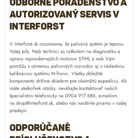
Odborné poradenstvo a
autorizovaný servis v
Interforst
V Interforst.sk rozumieme, že palivový systém je tepnou
Vašej píly. Naši technici sú vyškolení na diagnostiku a
opravy najmodernejších motorov STIHL a radi Vám
pomôžu s výmenou palivových rozvodov aj s následnou
kalibráciou systému M-Tronic. Všetky dôležité
komponenty držíme skladom pre okamžitú expedíciu. Ak
máte akékoľvek otázky, neváhajte kontaktovať našich
špecialistov telefonicky na 0904 917 686, e-mailom
na
shop@interforst.sk
, alebo nás navštívte priamo v našej
predajni.
Odporúčané