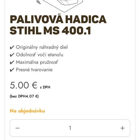
Palivová hadica
STIHL MS 400.1
✔️ Originálny náhradný diel
✔️ Odolnosť voči etanolu
✔️ Maximálna pružnosť
✔️ Presné tvarovanie
5.00
€
s DPH
(bez DPH
4.07
€
)
Na objednávku