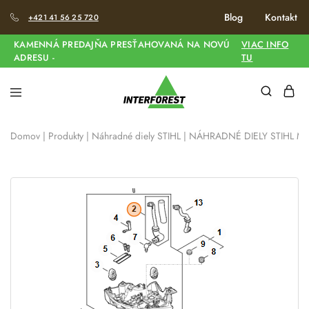
Blog
Kontakt
+421 41 56 25 720
KAMENNÁ PREDAJŇA PRESŤAHOVANÁ NA NOVÚ
VIAC INFO
ADRESU -
TU
Domov
|
Produkty
|
Náhradné diely STIHL
|
NÁHRADNÉ DIELY STIHL MS