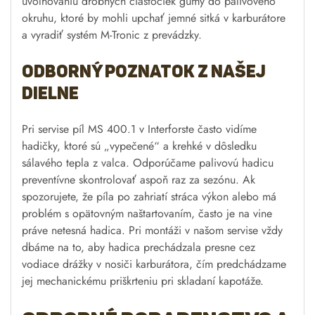
uvoľňovaniu drobných čiastočiek gumy do palivového
okruhu, ktoré by mohli upchať jemné sitká v karburátore
a vyradiť systém M-Tronic z prevádzky.
Odborný poznatok z našej
dielne
Pri servise píl MS 400.1 v Interforste často vidíme
hadičky, ktoré sú „vypečené“ a krehké v dôsledku
sálavého tepla z valca. Odporúčame palivovú hadicu
preventívne skontrolovať aspoň raz za sezónu. Ak
spozorujete, že píla po zahriatí stráca výkon alebo má
problém s opätovným naštartovaním, často je na vine
práve netesná hadica. Pri montáži v našom servise vždy
dbáme na to, aby hadica prechádzala presne cez
vodiace drážky v nosiči karburátora, čím predchádzame
jej mechanickému priškrteniu pri skladaní kapotáže.