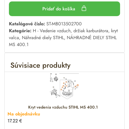
Pridať do košíka
A
Katalógové číslo:
ST-MB013502700
l
Kategórie:
H - Vedenie vzduch, držiak karburátora, kryt
t
valca
,
Náhradné diely STIHL
,
NÁHRADNÉ DIELY STIHL
e
MS 400.1
r
n
Súvisiace produkty
a
t
i
v
e
:
Kryt vedenia vzduchu STIHL MS 400.1
Na objednávku
17.22
€