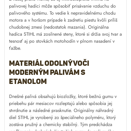
palivovej hadici môže spôsobiť prisávanie vzduchu do
palivového systému. To vedie k nepravidelnému chodu
motora a v horšom prípade k zadretiu piestu kvôli príliš
chudobnej zmesi (nedostatok mazania). Originálna
hadica STIHL má zosilnené steny, ktoré si držia svoj tvar a
tesnosť aj po stovkách motohodín v plnom nasadení v
ťažbe.
Materiál odolný voči
moderným palivám s
etanolom
Dnešné palivá obsahujú biozložky, ktoré bežnú gumu v
priebehu pár mesiacov rozleptajú alebo spôsobia jej
stvrdnutie a následné prasknutie. Originálny náhradný
diel STIHL je vyrobený zo špeciálneho polyméru, ktorý
zostáva pružný a chemicky stabilný. Tým predchádza