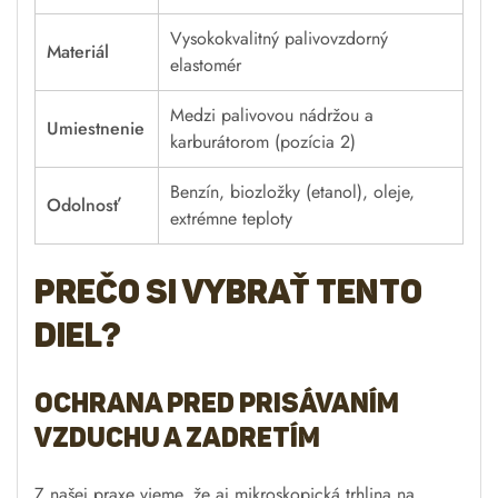
Vysokokvalitný palivovzdorný
Materiál
elastomér
Medzi palivovou nádržou a
Umiestnenie
karburátorom (pozícia 2)
Benzín, biozložky (etanol), oleje,
Odolnosť
extrémne teploty
Prečo si vybrať tento
diel?
Ochrana pred prisávaním
vzduchu a zadretím
Z našej praxe vieme, že aj mikroskopická trhlina na