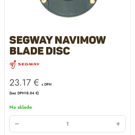
Segway Navimow
Blade disc
23.17
€
s DPH
(bez DPH
18.84
€
)
Na sklade