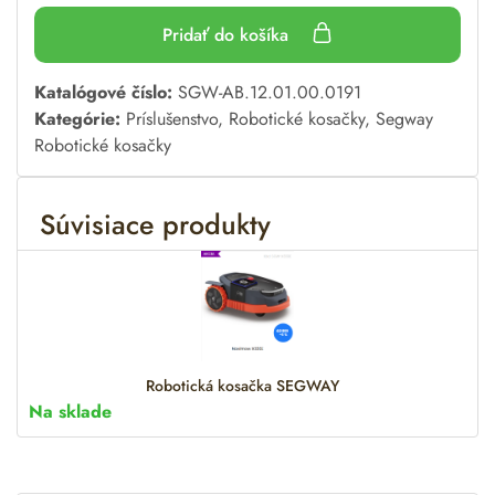
Pridať do košíka
A
Katalógové číslo:
SGW-AB.12.01.00.0191
l
Kategórie:
Príslušenstvo
,
Robotické kosačky
,
Segway
t
Robotické kosačky
e
r
Súvisiace produkty
n
a
t
i
v
e
:
Robotická kosačka SEGWAY
Na sklade