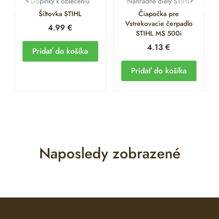
Doplnky k oblečeniu
Náhradné diely STIHL
Šiltovka STIHL
Čiapočka pre
Vstrekovacie čerpadlo
4.99
€
STIHL MS 500i
4.13
€
Pridať do košíka
Pridať do košíka
Naposledy zobrazené