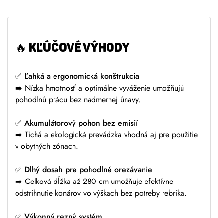
e
:
🔥
KĽÚČOVÉ VÝHODY
✅
Ľahká a ergonomická konštrukcia
➡️ Nízka hmotnosť a optimálne vyváženie umožňujú
pohodlnú prácu bez nadmernej únavy.
✅
Akumulátorový pohon bez emisií
➡️ Tichá a ekologická prevádzka vhodná aj pre použitie
v obytných zónach.
✅
Dlhý dosah pre pohodlné orezávanie
➡️ Celková dĺžka až 280 cm umožňuje efektívne
odstrihnutie konárov vo výškach bez potreby rebríka.
✅
Výkonný rezný systém