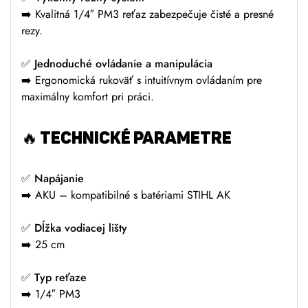
➡️ Kvalitná 1/4″ PM3 reťaz zabezpečuje čisté a presné
rezy.
✅
Jednoduché ovládanie a manipulácia
➡️ Ergonomická rukoväť s intuitívnym ovládaním pre
maximálny komfort pri práci.
🔥
TECHNICKÉ PARAMETRE
✅
Napájanie
➡️ AKU – kompatibilné s batériami STIHL AK
✅
Dĺžka vodiacej lišty
➡️ 25 cm
✅
Typ reťaze
➡️ 1/4″ PM3