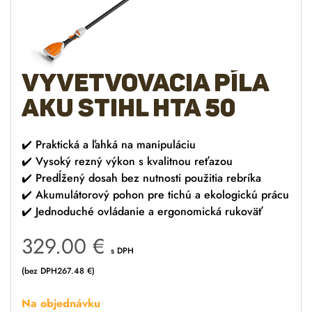
Vyvetvovacia píla
AKU STIHL HTA 50
✔️ Praktická a ľahká na manipuláciu
✔️ Vysoký rezný výkon s kvalitnou reťazou
✔️ Predĺžený dosah bez nutnosti použitia rebríka
✔️ Akumulátorový pohon pre tichú a ekologickú prácu
✔️ Jednoduché ovládanie a ergonomická rukoväť
329.00
€
s DPH
(bez DPH
267.48
€
)
Na objednávku