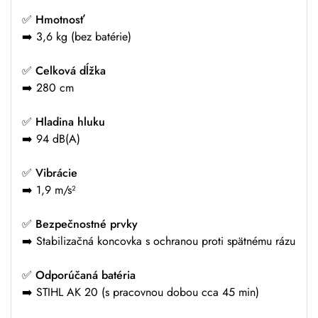
✅
Hmotnosť
➡️ 3,6 kg (bez batérie)
✅
Celková dĺžka
➡️ 280 cm
✅
Hladina hluku
➡️ 94 dB(A)
✅
Vibrácie
➡️ 1,9 m/s²
✅
Bezpečnostné prvky
➡️ Stabilizačná koncovka s ochranou proti spätnému rázu
✅
Odporúčaná batéria
➡️ STIHL AK 20 (s pracovnou dobou cca 45 min)