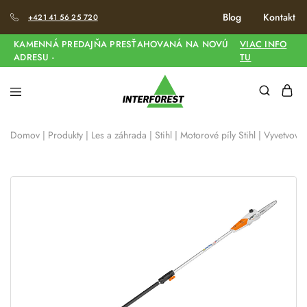
Blog
Kontakt
+421 41 56 25 720
KAMENNÁ PREDAJŇA PRESŤAHOVANÁ NA NOVÚ
VIAC INFO
ADRESU -
TU
Domov
|
Produkty
|
Les a záhrada
|
Stihl
|
Motorové píly Stihl
|
Vyvetvovac