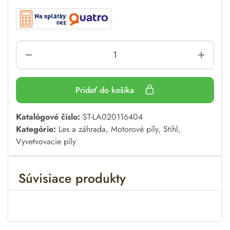
Pridať do košíka
A
Katalógové číslo:
ST-LA020116404
l
Kategórie:
Les a záhrada
,
Motorové píly
,
Stihl
,
t
Vyvetvovacie píly
e
r
Súvisiace produkty
n
a
t
i
v