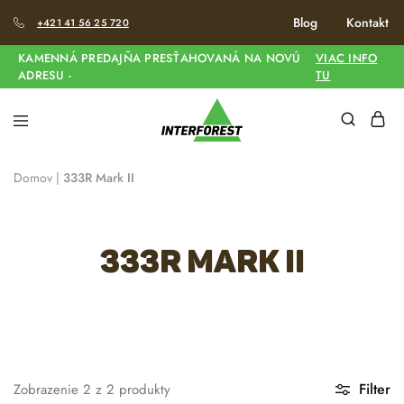
Blog
Kontakt
+421 41 56 25 720
KAMENNÁ PREDAJŇA PRESŤAHOVANÁ NA NOVÚ
VIAC INFO
ADRESU -
TU
Domov
|
333R Mark II
333R Mark II
Filter
Zobrazenie
2
z
2
produkty