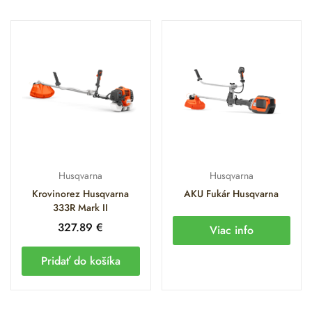
Husqvarna
Husqvarna
Krovinorez Husqvarna
AKU Fukár Husqvarna
333R Mark II
327.89
€
Viac info
Pridať do košíka