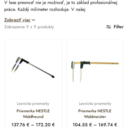
V lese presnosť nie je možnosť, je to základ profesionálnej
práce. Každý milimeter rozhoduje. V našej
kategórii
LESNÍCKYCH PRIEMERIEK
nájdete len overené a
Zobraziť viac
kalibrované meracie nástroje, ktoré Vám poskytnú istotu, ktorú
Filter
Zobrazenie
9
z
9
produkty
potrebujete. Či už oceňujete nekompromisnú odolnosť
švajčiarskej kvality
Nestle
, alebo hľadáte inteligentný pomer
ceny a výkonu od značky
Kinex
, u nás nájdete presne to, čo
hľadáte.
AKO SI VYBRAŤ DOKONALÚ
PRIEMERKU?
Výber správnej priemerky je investíciou do Vašej efektivity.
Aby sme Vám rozhodovanie uľahčili, rozdelili sme našu
ponuku podľa potrieb skutočných profesionálov:
Lesnícke priemerky
Lesnícke priemerky
Priemerka NESTLE
Priemerka NESTLE
🥇
ŠPIČKOVÁ KVALITA PRE NAJNÁROČNEJŠÍCH –
Waldfreund
Waldmeister
NESTLE
137.76
€
–
172.20
€
104.55
€
–
169.74
€