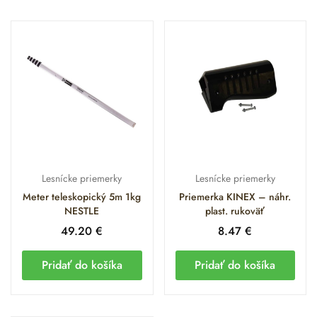
Preskúmajte našu ponuku a vyberte si priemerku, ktorá sa
stane presným a spoľahlivým partnerom pre Vašu prácu.
Lesnícke priemerky
Lesnícke priemerky
Meter teleskopický 5m 1kg
Priemerka KINEX – náhr.
NESTLE
plast. rukoväť
49.20
€
8.47
€
Pridať do košíka
Pridať do košíka