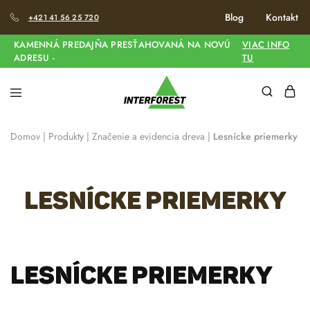
Blog
Kontakt
+421 41 56 25 720
KAMENNÁ PREDAJŇA PRESŤAHOVANÁ NA NOVÚ
VIAC INFO
ADRESU -
TU
Domov
|
Produkty
|
Značenie a evidencia dreva
|
Lesnícke priemerky
Lesnícke priemerky
LESNÍCKE PRIEMERKY