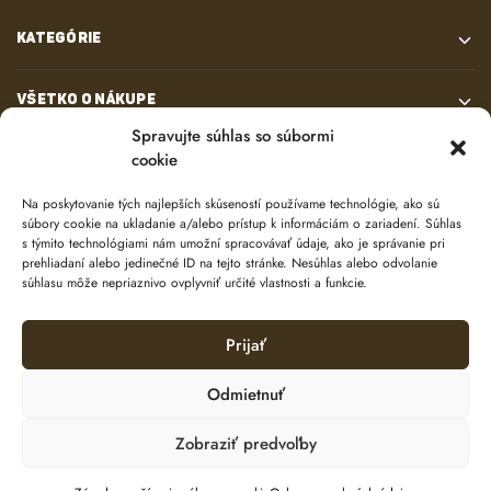
Pre koho sú ideálne?
Pre absolútnych profesionálov,
KATEGÓRIE
ktorí svoje stroje vystavujú extrémnemu zaťaženiu, vysokým
otáčkam a dlhým pracovným cyklom. Sú nevyhnutnosťou
pre pretekárske a najvýkonnejšie modely píl.
VŠETKO O NÁKUPE
Spravujte súhlas so súbormi
Hlavná výhoda:
Poskytujú bezkonkurenčnú ochranu aj pri
cookie
KONTAKT
najvyšších teplotách, zanechávajú motor dokonale čistý
bez karbónových usadenín a maximalizujú jeho výkon a
Na poskytovanie tých najlepších skúseností používame technológie, ako sú
súbory cookie na ukladanie a/alebo prístup k informáciám o zariadení. Súhlas
životnosť.
s týmito technológiami nám umožní spracovávať údaje, ako je správanie pri
prehliadaní alebo jedinečné ID na tejto stránke. Nesúhlas alebo odvolanie
PREČO JE INVESTÍCIA DO
súhlasu môže nepriaznivo ovplyvniť určité vlastnosti a funkcie.
KVALITNÉHO OLEJA KĽÚČOVÁ?
Prijať
© 2024 e-shop od
lukasolos.sk
Používanie lacných, necertifikovaných olejov je najčastejšou
Odmietnuť
príčinou predčasného opotrebenia a zničenia motora. S
olejmi z našej ponuky získate:
Zobraziť predvoľby
Ochrana osobných údajov
✔️
Predĺženú životnosť motora:
Chránite najdrahšiu časť
Zásady používania súborov cookie (EÚ)
Vášho stroja.