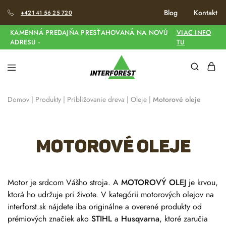
Blog
Kontakt
+421 41 56 25 720
KAMENNÁ PREDAJŇA PRESŤAHOVANÁ NA NOVÚ
VIAC INFO
ADRESU -
TU
Domov
|
Produkty
|
Približovanie dreva
|
Oleje
|
Motorové oleje
Motorové oleje
Motor je srdcom Vášho stroja. A
MOTOROVÝ OLEJ
je krvou,
ktorá ho udržuje pri živote. V kategórii motorových olejov na
interforst.sk nájdete iba originálne a overené produkty od
prémiových značiek ako
STIHL
a
Husqvarna
, ktoré zaručia