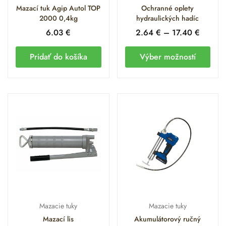
Mazací tuk Agip Autol TOP
Ochranné oplety
2000 0,4kg
hydraulických hadíc
6.03
€
2.64
€
–
17.40
€
Pridať do košíka
Výber možností
Mazacie tuky
Mazacie tuky
Mazací lis
Akumulátorový ručný