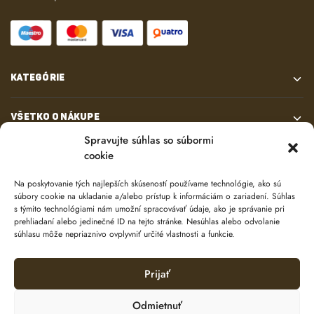
KATEGÓRIE
VŠETKO O NÁKUPE
Spravujte súhlas so súbormi
cookie
KONTAKT
Na poskytovanie tých najlepších skúseností používame technológie, ako sú
súbory cookie na ukladanie a/alebo prístup k informáciám o zariadení. Súhlas
s týmito technológiami nám umožní spracovávať údaje, ako je správanie pri
prehliadaní alebo jedinečné ID na tejto stránke. Nesúhlas alebo odvolanie
súhlasu môže nepriaznivo ovplyvniť určité vlastnosti a funkcie.
Prijať
© 2024 e-shop od
lukasolos.sk
Odmietnuť