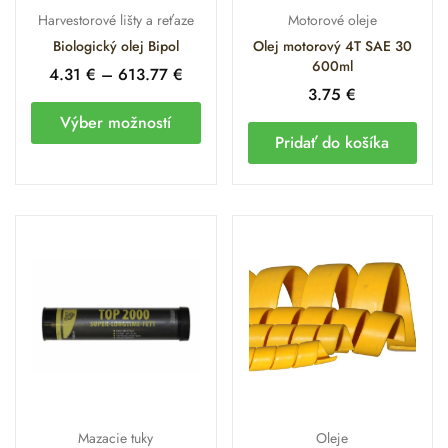
Harvestorové lišty a reťaze
Motorové oleje
Biologický olej Bipol
Olej motorový 4T SAE 30
600ml
4.31
€
–
613.77
€
3.75
€
Výber možností
Pridať do košíka
Mazacie tuky
Oleje