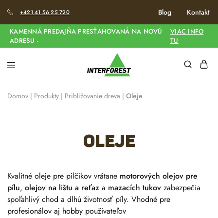
Blog
Kontakt
+421 41 56 25 720
KAMENNÁ PREDAJŇA PRESŤAHOVANÁ NA NOVÚ
VIAC INFO
ADRESU -
TU
Domov
|
Produkty
|
Približovanie dreva
|
Oleje
Oleje
Kvalitné oleje pre pilčíkov vrátane
motorových olejov pre
pílu
,
olejov na lištu a reťaz
a
mazacích tukov
zabezpečia
spoľahlivý chod a dlhú životnosť píly. Vhodné pre
profesionálov aj hobby používateľov