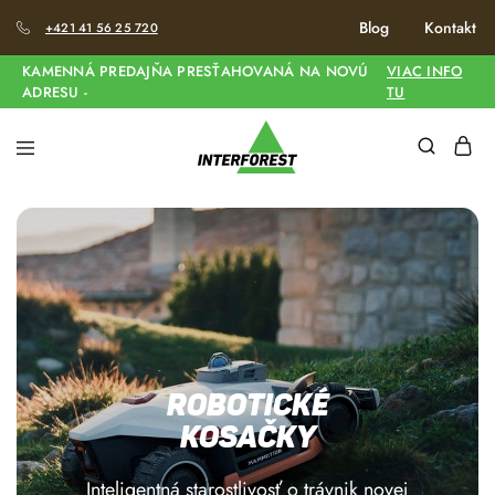
Blog
Kontakt
+421 41 56 25 720
KAMENNÁ PREDAJŇA PRESŤAHOVANÁ NA NOVÚ
VIAC INFO
ADRESU -
TU
Robotické
kosačky
Inteligentná starostlivosť o trávnik novej