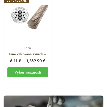
ODPORÚČAME
Laná
Lano valcované zväzok –
6.11
€
–
1,389.90
€
Výber možností