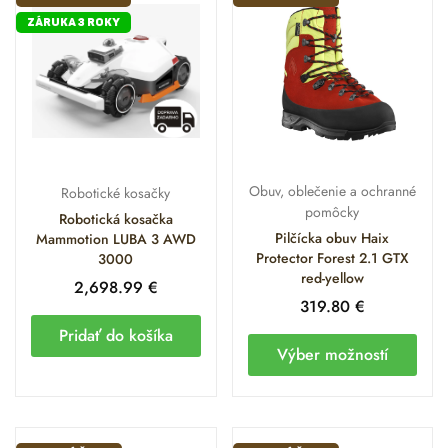
ZÁRUKA 3 ROKY
Obuv, oblečenie a ochranné
Robotické kosačky
pomôcky
Robotická kosačka
Pilčícka obuv Haix
Mammotion LUBA 3 AWD
Protector Forest 2.1 GTX
3000
red-yellow
2,698.99
€
319.80
€
Pridať do košíka
Výber možností