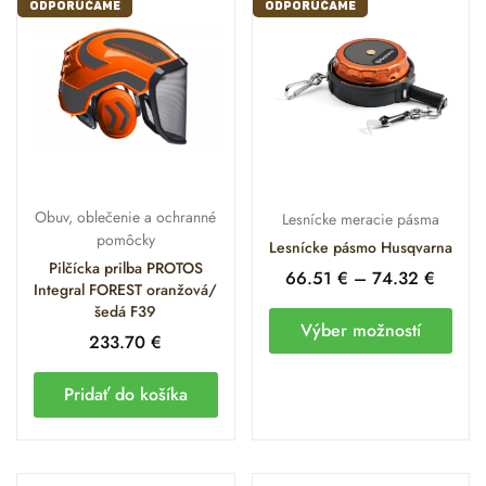
ODPORÚČAME
ODPORÚČAME
Obuv, oblečenie a ochranné
Lesnícke meracie pásma
pomôcky
Lesnícke pásmo Husqvarna
Pilčícka prilba PROTOS
66.51
€
–
74.32
€
Integral FOREST oranžová/
šedá F39
Výber možností
233.70
€
Pridať do košíka