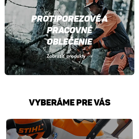
protiporezové a
pracovné
oblečenie
Zobraziť produkty
Vyberáme pre Vás