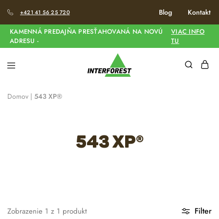
Blog
Kontakt
+421 41 56 25 720
KAMENNÁ PREDAJŇA PRESŤAHOVANÁ NA NOVÚ
VIAC INFO
ADRESU -
TU
Domov
|
543 XP®
543 XP®
Filter
Zobrazenie
1
z
1
produkt