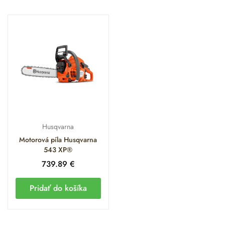
Husqvarna
Motorová píla Husqvarna
543 XP®
739.89
€
Pridať do košíka