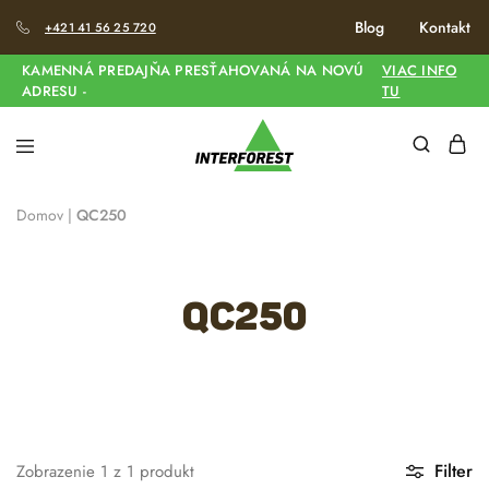
Blog
Kontakt
+421 41 56 25 720
KAMENNÁ PREDAJŇA PRESŤAHOVANÁ NA NOVÚ
VIAC INFO
ADRESU -
TU
Domov
|
QC250
QC250
Filter
Zobrazenie
1
z
1
produkt