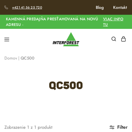
Blog
Kontakt
+421 41 56 25 720
KAMENNÁ PREDAJŇA PRESŤAHOVANÁ NA NOVÚ
VIAC INFO
ADRESU -
TU
Domov
|
QC500
QC500
Filter
Zobrazenie
1
z
1
produkt