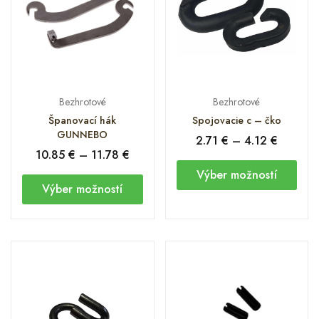
Bezhrotové
Bezhrotové
Španovací hák
Spojovacie c – čko
GUNNEBO
2.71
€
–
4.12
€
10.85
€
–
11.78
€
Výber možností
Výber možností