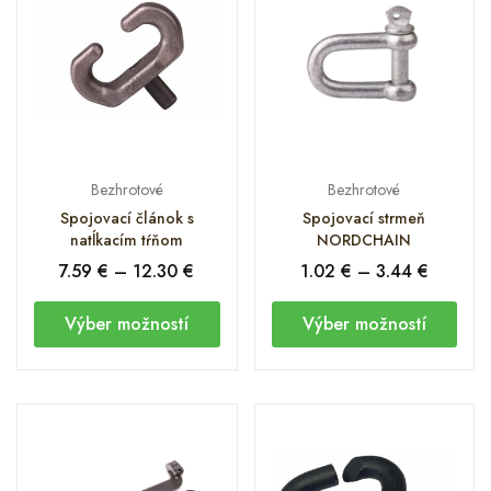
Bezhrotové
Bezhrotové
Spojovací článok s
Spojovací strmeň
natĺkacím tŕňom
NORDCHAIN
7.59
€
–
12.30
€
1.02
€
–
3.44
€
Výber možností
Výber možností