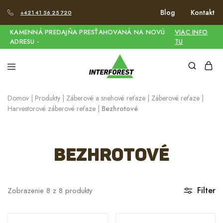
Blog
Kontakt
+421 41 56 25 720
KAMENNÁ PREDAJŇA PRESŤAHOVANÁ NA NOVÚ
VIAC INFO
ADRESU -
TU
Domov
|
Produkty
|
Záberové a snehové reťaze
|
Záberové reťaze
|
Harvestorové záberové reťaze
|
Bezhrotové
Bezhrotové
Filter
Zobrazenie
8
z
8
produkty