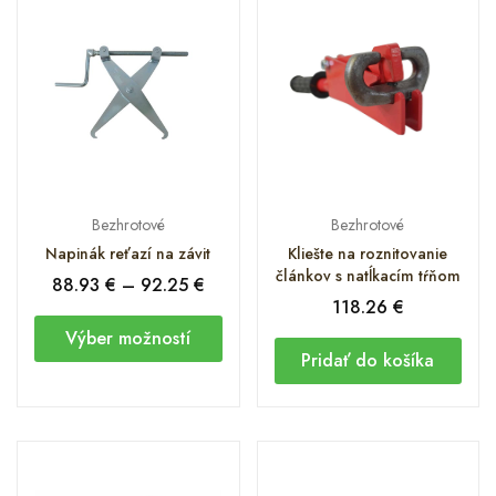
Bezhrotové
Bezhrotové
Napinák reťazí na závit
Kliešte na roznitovanie
článkov s natĺkacím tŕňom
88.93
€
–
92.25
€
118.26
€
Výber možností
Pridať do košíka