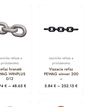
esnícke reťaze a
Lesnícke reťaze a
príslušenstvo
príslušenstvo
eťaz hranatá
Viazacia reťaz
WAG WINPLUS
PEWAG winner 200
G12
–
.94
€
–
48.65
€
5.84
€
–
252.15
€