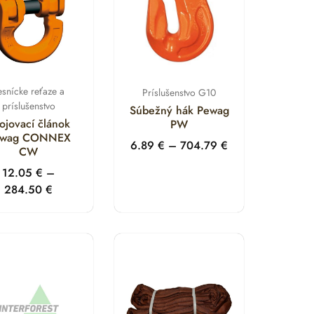
esnícke reťaze a
Príslušenstvo G10
príslušenstvo
Súbežný hák Pewag
ojovací článok
PW
ewag CONNEX
6.89
€
–
704.79
€
CW
12.05
€
–
284.50
€