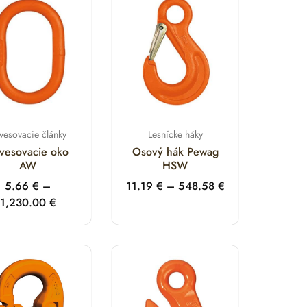
vesovacie články
Lesnícke háky
vesovacie oko
Osový hák Pewag
AW
HSW
5.66
€
–
11.19
€
–
548.58
€
1,230.00
€