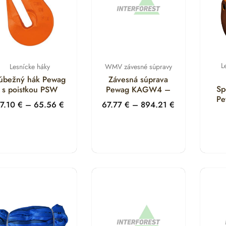
L
Lesnícke háky
WMV závesné súpravy
úbežný hák Pewag
Závesná súprava
Sp
s poistkou PSW
Pewag KAGW4 –
P
17.10
€
–
65.56
€
67.77
€
–
894.21
€