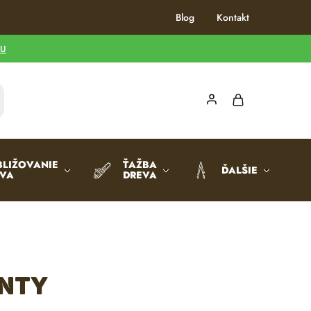
Blog
Kontakt
TU
BLIŽOVANIE
ŤAŽBA
ĎALŠIE
EVA
DREVA
enty