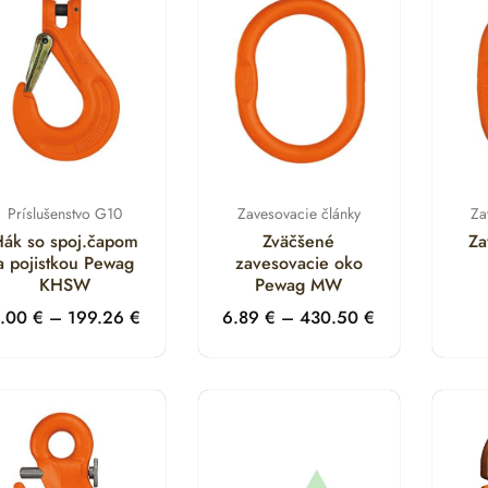
Príslušenstvo G10
Zavesovacie články
Za
ák so spoj.čapom
Zväčšené
Za
a pojistkou Pewag
zavesovacie oko
KHSW
Pewag MW
.00
€
–
199.26
€
6.89
€
–
430.50
€