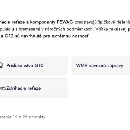
hacie reťaze a komponenty PEWAG
predstavujú špičkové riešeni
puláciu s bremenami v náročných podmienkach. Vďaka
rakúskej 
a G12 sú navrhnuté pre extrémnu nosnosť
Príslušenstvo G10
WMV závesné súpravy
Zdvíhacie reťaze
azenie
16
z
25
produkty