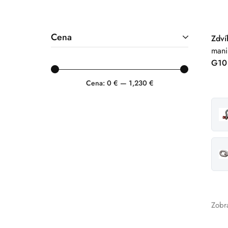
Cena
Zdví
mani
G10 
Cena:
0 €
—
1,230 €
Zobr