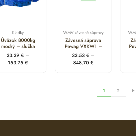
Kladky
WMV závesné súpravy
WMV
Úväzok 8000kg
Závesná súprava
Zá
modrý – slučka
Pewag VXKW1 –
Pe
33.39
€
–
33.53
€
–
153.75
€
848.70
€
1
2