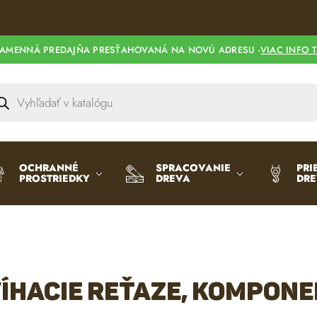
AMENNÁ PREDAJŇA PRESŤAHOVANÁ NA NOVÚ ADRESU -
VIAC INFO 
OCHRANNÉ
SPRACOVANIE
PRI
PROSTRIEDKY
DREVA
DR
íhacie reťaze, kompon