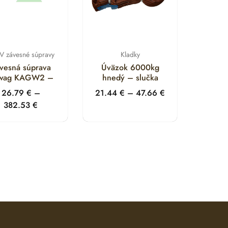
 závesné súpravy
Kladky
vesná súprava
Úväzok 6000kg
wag KAGW2 –
hnedý – slučka
26.79
€
–
21.44
€
–
47.66
€
382.53
€