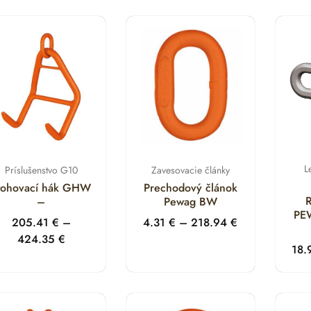
L
Príslušenstvo G10
Zavesovacie články
tohovací hák GHW
Prechodový článok
R
–
Pewag BW
PE
205.41
€
–
4.31
€
–
218.94
€
424.35
€
18