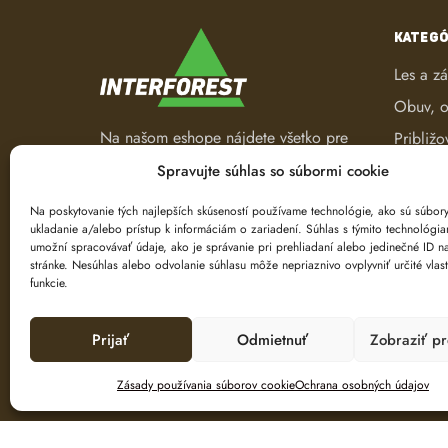
KATEGÓ
Les a z
Obuv, o
Na našom eshope nájdete všetko pre
Približo
les a záhradu. Od pracovného
Robotic
Spravujte súhlas so súbormi cookie
oblečenia, nástrojov na ťažbu a
Spracov
spracovanie dreva až po ručné
Na poskytovanie tých najlepších skúseností používame technológie, ako sú súbor
ukladanie a/alebo prístup k informáciám o zariadení. Súhlas s týmito technológi
náradie.
Ťažba d
umožní spracovávať údaje, ako je správanie pri prehliadaní alebo jedinečné ID na
Značeni
stránke. Nesúhlas alebo odvolanie súhlasu môže nepriaznivo ovplyvniť určité vlast
funkcie.
Prijať
Odmietnuť
Zobraziť p
Zásady používania súborov cookie
Ochrana osobných údajov