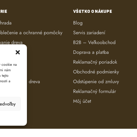
RIE
VŠETKO O NÁKUPE
áhrada
Blog
blečenie a ochranné pomôcky
Servis zariadení
vanie dreva
B2B – Veľkoobchod
ké kosačky
Doprava a platba
anie dreva
Reklamačný poriadok
y cookie na
ami nám
reva
Obchodné podmienky
 tejto
e a evidencia dreva
Odstúpenie od zmluvy
nosti a
Reklamačný formulár
Môj účet
redvoľby