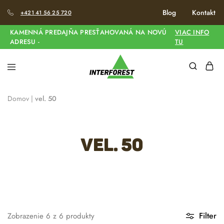
Blog
Kontakt
+421 41 56 25 720
KAMENNÁ PREDAJŇA PRESŤAHOVANÁ NA NOVÚ
VIAC INFO
ADRESU -
TU
Domov
|
vel. 50
vel. 50
Filter
Zobrazenie
6
z
6
produkty