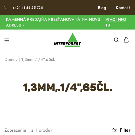
Blog
Kontakt
+421 41 56 25 720
KAMENNÁ PREDAJŇA PRESŤAHOVANÁ NA NOVÚ
VIAC INFO
ADRESU -
TU
Domov
|
1,3mm,.1/4",65čl.
1,3mm,.1/4",65čl.
Filter
Zobrazenie
1
z
1
produkt