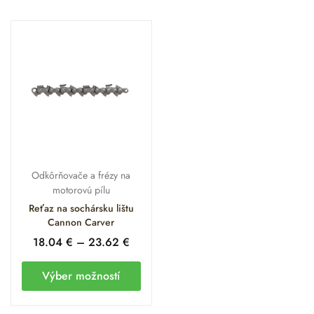
Odkôrňovače a frézy na
motorovú pílu
Reťaz na sochársku lištu
Cannon Carver
18.04
€
–
23.62
€
Výber možností