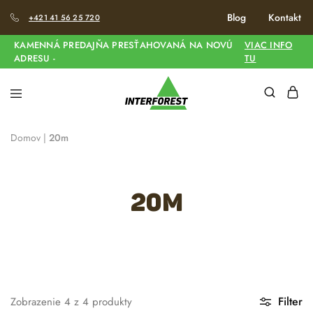
Blog
Kontakt
+421 41 56 25 720
KAMENNÁ PREDAJŇA PRESŤAHOVANÁ NA NOVÚ
VIAC INFO
ADRESU -
TU
Domov
|
20m
20m
Filter
Zobrazenie
4
z
4
produkty