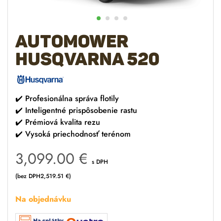
AUTOMOWER
Husqvarna 520
✔️
Profesionálna správa flotily
✔️
Inteligentné prispôsobenie rastu
✔️
Prémiová kvalita rezu
✔️
Vysoká priechodnosť terénom
3,099.00
€
s DPH
(bez DPH
2,519.51
€
)
Na objednávku