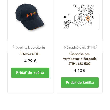
Doplnky k oblečeniu
Náhradné diely STIHL
Šiltovka STIHL
Čiapočka pre
Vstrekovacie čerpadlo
4.99
€
STIHL MS 500i
4.13
€
Pridať do košíka
Pridať do košíka