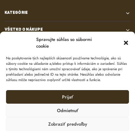
KATEGÓRIE
VŠETKO O NÁKUPE
Spravujte súhlas so súbormi
cookie
KONTAKT
Na poskytovanie tých najlepších skúseností používame technológie, ako sú
súbory cookie na ukladanie a/alebo prístup k informáciám o zariadení. Súhlas
s týmito technológiami nám umožní spracovávať údaje, ako je správanie pri
prehliadaní alebo jedinečné ID na tejto stránke. Nesúhlas alebo odvolanie
súhlasu môže nepriaznivo ovplyvniť určité vlastnosti a funkcie.
Prijať
© 2024 e-shop od
lukasolos.sk
Odmietnuť
Zobraziť predvoľby
Ochrana osobných údajov
Zásady používania súborov cookie (EÚ)