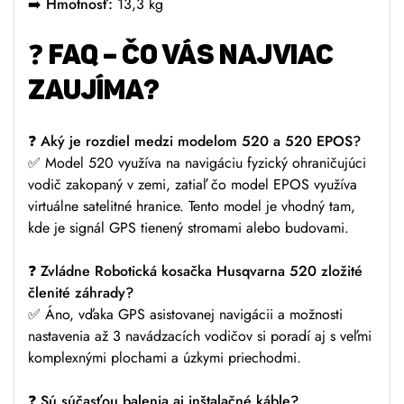
➡️
Hmotnosť:
13,3 kg
❓ FAQ – ČO VÁS NAJVIAC
ZAUJÍMA?
❓
Aký je rozdiel medzi modelom 520 a 520 EPOS?
✅ Model 520 využíva na navigáciu fyzický ohraničujúci
vodič zakopaný v zemi, zatiaľ čo model EPOS využíva
virtuálne satelitné hranice. Tento model je vhodný tam,
kde je signál GPS tienený stromami alebo budovami.
❓
Zvládne Robotická kosačka Husqvarna 520 zložité
členité záhrady?
✅ Áno, vďaka GPS asistovanej navigácii a možnosti
nastavenia až 3 navádzacích vodičov si poradí aj s veľmi
komplexnými plochami a úzkymi priechodmi.
❓
Sú súčasťou balenia aj inštalačné káble?