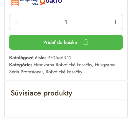
Pridať do košíka
A
Katalógové číslo:
9706563-11
l
Kategórie:
Husqvarna Robotické kosačky
,
Husqvarna
t
Séria Profesional
,
Robotické kosačky
e
r
Súvisiace produkty
n
a
t
i
v
e