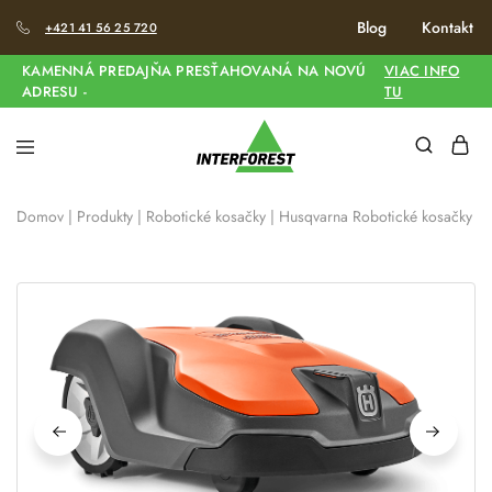
Blog
Kontakt
+421 41 56 25 720
KAMENNÁ PREDAJŇA PRESŤAHOVANÁ NA NOVÚ
VIAC INFO
ADRESU -
TU
Domov
|
Produkty
|
Robotické kosačky
|
Husqvarna Robotické kosačky
|