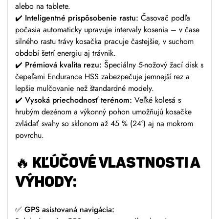
alebo na tablete.
✔️
Inteligentné prispôsobenie rastu:
Časovač podľa
počasia automaticky upravuje intervaly kosenia – v čase
silného rastu trávy kosačka pracuje častejšie, v suchom
období šetrí energiu aj trávnik.
✔️
Prémiová kvalita rezu:
Špeciálny 5-nožový žací disk s
čepeľami Endurance HSS zabezpečuje jemnejší rez a
lepšie mulčovanie než štandardné modely.
✔️
Vysoká priechodnosť terénom:
Veľké kolesá s
hrubým dezénom a výkonný pohon umožňujú kosačke
zvládať svahy so sklonom až 45 % (24°) aj na mokrom
povrchu.
🔥 KĽÚČOVÉ VLASTNOSTI A
VÝHODY:
✅
GPS asistovaná navigácia: