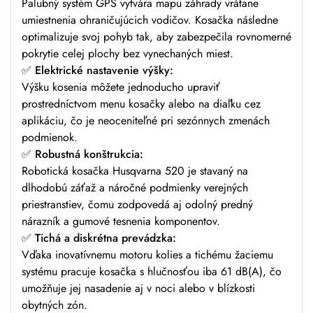
Palubný systém GPS vytvára mapu záhrady vrátane
umiestnenia ohraničujúcich vodičov. Kosačka následne
optimalizuje svoj pohyb tak, aby zabezpečila rovnomerné
pokrytie celej plochy bez vynechaných miest.
✅
Elektrické nastavenie výšky:
Výšku kosenia môžete jednoducho upraviť
prostredníctvom menu kosačky alebo na diaľku cez
aplikáciu, čo je neoceniteľné pri sezónnych zmenách
podmienok.
✅
Robustná konštrukcia:
Robotická kosačka Husqvarna 520 je stavaný na
dlhodobú záťaž a náročné podmienky verejných
priestranstiev, čomu zodpovedá aj odolný predný
nárazník a gumové tesnenia komponentov.
✅
Tichá a diskrétna prevádzka:
Vďaka inovatívnemu motoru kolies a tichému žaciemu
systému pracuje kosačka s hlučnosťou iba 61 dB(A), čo
umožňuje jej nasadenie aj v noci alebo v blízkosti
obytných zón.