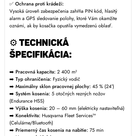
✅
Ochrana proti krádeži:
Vysoká úroveň zabezpečenia zahŕňa PIN kód, hlasitý
alarm a GPS sledovanie polohy, ktoré Vám okamžite
oznámi, ak by kosačka opustila vymedzenú oblasť.
⚙️ TECHNICKÁ
ŠPECIFIKÁCIA:
➡️
Pracovná kapacita:
2 400 m²
➡️
Typ ohraničenia:
Fyzický vodič
➡️
Maximálny sklon pracovnej plochy:
45 % (24°)
➡️
Systém kosenia:
5 otočných rezných nožov
(Endurance HSS)
➡️
Výška kosenia:
20 – 60 mm (elektricky nastaviteľná)
➡️
Konektivita:
Husqvarna Fleet Services™
(Celulárne/Bluetooth)
➡️
Priemerný čas kosenia na nabitie:
75 min