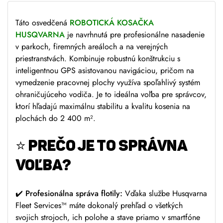
:
Táto osvedčená
ROBOTICKÁ KOSAČKA
HUSQVARNA
je navrhnutá pre profesionálne nasadenie
v parkoch, firemných areáloch a na verejných
priestranstvách. Kombinuje robustnú konštrukciu s
inteligentnou GPS asistovanou navigáciou, pričom na
vymedzenie pracovnej plochy využíva spoľahlivý systém
ohraničujúceho vodiča. Je to ideálna voľba pre správcov,
ktorí hľadajú maximálnu stabilitu a kvalitu kosenia na
plochách do 2 400 m².
⭐ PREČO JE TO SPRÁVNA
VOĽBA?
✔️
Profesionálna správa flotily:
Vďaka službe Husqvarna
Fleet Services™ máte dokonalý prehľad o všetkých
svojich strojoch, ich polohe a stave priamo v smartfóne