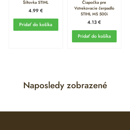
Šiltovka STIHL
Čiapočka pre
Vstrekovacie čerpadlo
4.99
€
STIHL MS 500i
4.13
€
Pridať do košíka
Pridať do košíka
Naposledy zobrazené