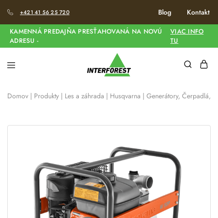
Blog
Kontakt
+421 41 56 25 720
KAMENNÁ PREDAJŇA PRESŤAHOVANÁ NA NOVÚ
VIAC INFO
ADRESU -
TU
Domov
|
Produkty
|
Les a záhrada
|
Husqvarna
|
Generátory, Čerpadlá, V