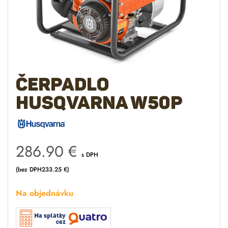
Čerpadlo
Husqvarna W50P
286.90
€
s DPH
(bez DPH
233.25
€
)
Na objednávku