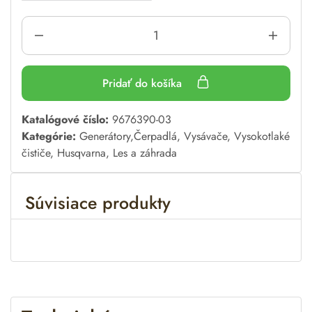
Pridať do košíka
A
Katalógové číslo:
9676390-03
l
Kategórie:
Generátory,Čerpadlá, Vysávače, Vysokotlaké
t
čističe
,
Husqvarna
,
Les a záhrada
e
r
Súvisiace produkty
n
a
t
i
v
e
: