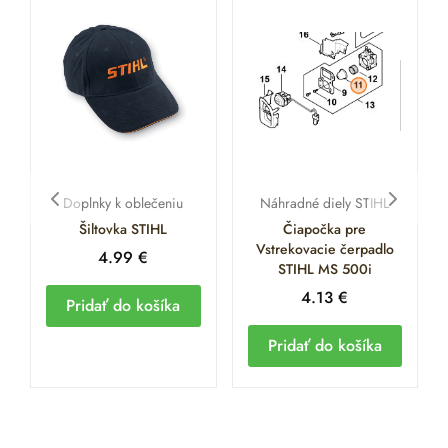
Doplnky k oblečeniu
Náhradné diely STIHL
Šiltovka STIHL
Čiapočka pre
Vstrekovacie čerpadlo
4.99
€
STIHL MS 500i
4.13
€
Pridať do košíka
Pridať do košíka