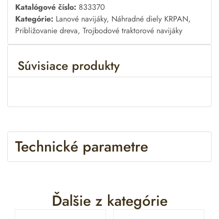
A
Katalógové číslo:
833370
l
Kategórie:
Lanové navijáky
,
Náhradné diely KRPAN
,
t
Približovanie dreva
,
Trojbodové traktorové navijáky
e
r
Súvisiace produkty
n
a
t
i
v
e
:
Technické parametre
Ďalšie z kategórie