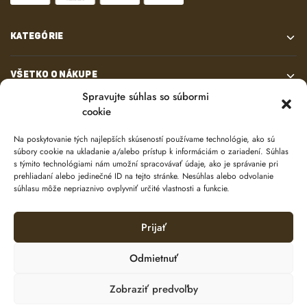
KATEGÓRIE
VŠETKO O NÁKUPE
Spravujte súhlas so súbormi
cookie
KONTAKT
Na poskytovanie tých najlepších skúseností používame technológie, ako sú
súbory cookie na ukladanie a/alebo prístup k informáciám o zariadení. Súhlas
s týmito technológiami nám umožní spracovávať údaje, ako je správanie pri
prehliadaní alebo jedinečné ID na tejto stránke. Nesúhlas alebo odvolanie
súhlasu môže nepriaznivo ovplyvniť určité vlastnosti a funkcie.
Prijať
© 2024 e-shop od
lukasolos.sk
Odmietnuť
Zobraziť predvoľby
Ochrana osobných údajov
Zásady používania súborov cookie (EÚ)