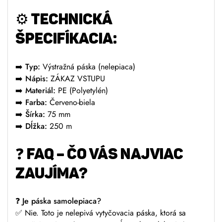
⚙️
TECHNICKÁ
ŠPECIFÍKACIA:
➡️
Typ:
Výstražná páska (nelepiaca)
➡️
Nápis:
ZÁKAZ VSTUPU
➡️
Materiál:
PE (Polyetylén)
➡️
Farba:
Červeno-biela
➡️
Šírka:
75 mm
➡️
Dĺžka:
250 m
❓
FAQ – ČO VÁS NAJVIAC
ZAUJÍMA?
❓
Je páska samolepiaca?
✅ Nie. Toto je nelepivá vytyčovacia páska, ktorá sa