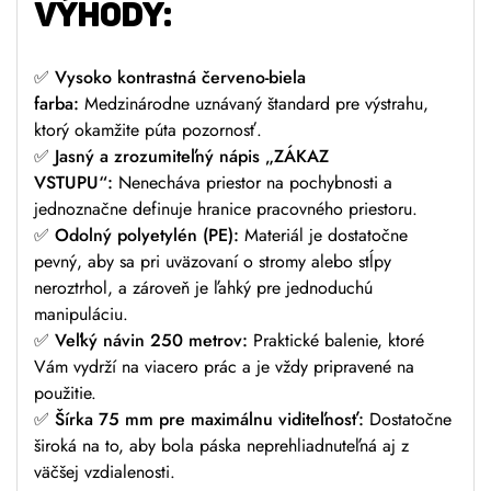
VÝHODY:
✅
Vysoko kontrastná červeno-biela
farba:
Medzinárodne uznávaný štandard pre výstrahu,
ktorý okamžite púta pozornosť.
✅
Jasný a zrozumiteľný nápis „ZÁKAZ
VSTUPU“:
Nenecháva priestor na pochybnosti a
jednoznačne definuje hranice pracovného priestoru.
✅
Odolný polyetylén (PE):
Materiál je dostatočne
pevný, aby sa pri uväzovaní o stromy alebo stĺpy
neroztrhol, a zároveň je ľahký pre jednoduchú
manipuláciu.
✅
Veľký návin 250 metrov:
Praktické balenie, ktoré
Vám vydrží na viacero prác a je vždy pripravené na
použitie.
✅
Šírka 75 mm pre maximálnu viditeľnosť:
Dostatočne
široká na to, aby bola páska neprehliadnuteľná aj z
väčšej vzdialenosti.