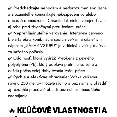
✔️
Predchádzajte nehodám a nedorozumeniam:
Jasne
a zrozumiteľne komunikujte nebezpečenstvo alebo
dočasné obmedzenie. Chránite tak nielen verejnosť, ale
aj seba pred zbytočnými prerušeniami práce.
✔️
Neprehliadnuteľné varovanie:
Intenzívna červeno-
biela farebná kombinácia spolu s veľkým a čitateľným
nápisom „ZÁKAZ VSTUPU“ je viditeľná z veľkej diaľky a
za každého počasia.
✔️
Odolnosť, ktorá vydrží:
Vyrobená z pevného
polyetylénu (PE), ktorý odoláva pretrhnutiu, vetru a
dažďu počas celej doby trvania Vašej práce.
✔️
Rýchle a efektívne ohradenie:
Vďaka veľkému
návinu 250 metrov môžete rýchlo a bez námahy ohradiť
aj rozsiahle pracovné oblasti bez nutnosti neustáleho
nadpájania.
🔥
KĽÚČOVÉ VLASTNOSTI A