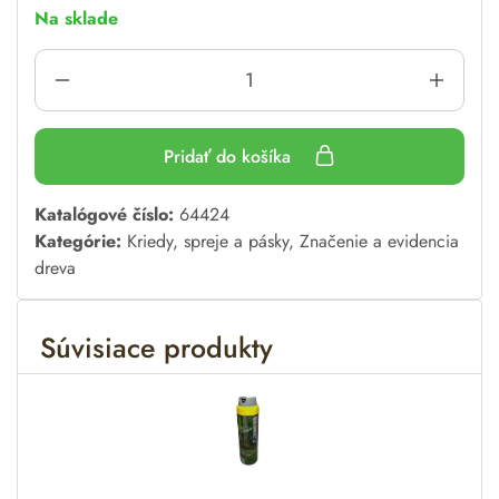
Na sklade
Pridať do košíka
A
Katalógové číslo:
64424
l
Kategórie:
Kriedy, spreje a pásky
,
Značenie a evidencia
t
dreva
e
r
Súvisiace produkty
n
a
t
i
v
e