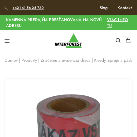
Blog
Kontakt
+421 41 56 25 720
KAMENNÁ PREDAJŇA PRESŤAHOVANÁ NA NOVÚ
VIAC INFO
ADRESU -
TU
Domov
|
Produkty
|
Značenie a evidencia dreva
|
Kriedy, spreje a pásky