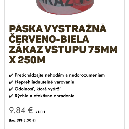
Páska vystražná
červeno-biela
ZÁKAZ VSTUPU 75mm
x 250m
✔️
Predchádzajte nehodám a nedorozumeniam
✔️
Neprehliadnuteľné varovanie
✔️
Odolnosť, ktorá vydrží
✔️
Rýchle a efektívne ohradenie
9.84
€
s DPH
(bez DPH
8.00
€
)