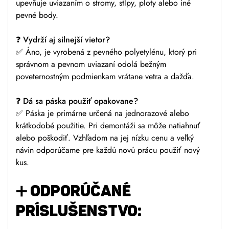
upevňuje uviazaním o stromy, stĺpy, ploty alebo iné
pevné body.
❓
Vydrží aj silnejší vietor?
✅ Áno, je vyrobená z pevného polyetylénu, ktorý pri
správnom a pevnom uviazaní odolá bežným
poveternostným podmienkam vrátane vetra a dažďa.
❓
Dá sa páska použiť opakovane?
✅ Páska je primárne určená na jednorazové alebo
krátkodobé použitie. Pri demontáži sa môže natiahnuť
alebo poškodiť. Vzhľadom na jej nízku cenu a veľký
návin odporúčame pre každú novú prácu použiť nový
kus.
➕
ODPORÚČANÉ
PRÍSLUŠENSTVO: