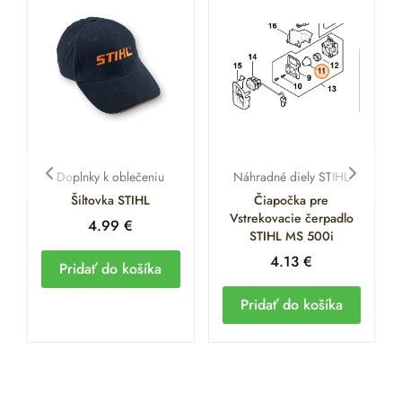
Doplnky k oblečeniu
Náhradné diely STIHL
Šiltovka STIHL
Čiapočka pre
Vstrekovacie čerpadlo
4.99
€
STIHL MS 500i
4.13
€
Pridať do košíka
Pridať do košíka