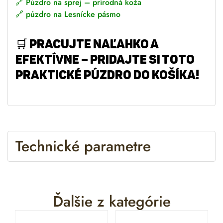
🔗
Púzdro na sprej – prírodná koža
🔗
púzdro na Lesnícke pásmo
🛒
Pracujte naľahko a
efektívne – pridajte si toto
praktické púzdro do košíka!
Technické parametre
Ďalšie z kategórie