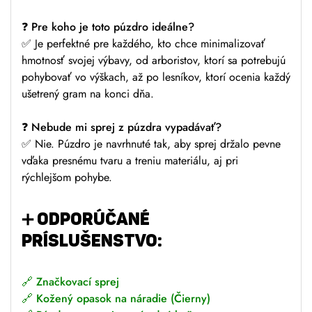
❓
Pre koho je toto púzdro ideálne?
✅ Je perfektné pre každého, kto chce minimalizovať
hmotnosť svojej výbavy, od arboristov, ktorí sa potrebujú
pohybovať vo výškach, až po lesníkov, ktorí ocenia každý
ušetrený gram na konci dňa.
❓
Nebude mi sprej z púzdra vypadávať?
✅ Nie. Púzdro je navrhnuté tak, aby sprej držalo pevne
vďaka presnému tvaru a treniu materiálu, aj pri
rýchlejšom pohybe.
➕
ODPORÚČANÉ
PRÍSLUŠENSTVO:
🔗
Značkovací sprej
🔗
Kožený opasok na náradie (Čierny)