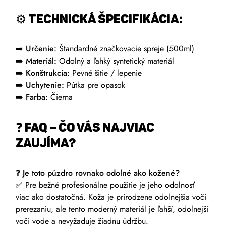
⚙️
TECHNICKÁ ŠPECIFIKÁCIA:
➡️
Určenie:
Štandardné značkovacie spreje (500ml)
➡️
Materiál:
Odolný a ľahký syntetický materiál
➡️
Konštrukcia:
Pevné šitie / lepenie
➡️
Uchytenie:
Pútka pre opasok
➡️
Farba:
Čierna
❓
FAQ – ČO VÁS NAJVIAC
ZAUJÍMA?
❓
Je toto púzdro rovnako odolné ako kožené?
✅ Pre bežné profesionálne použitie je jeho odolnosť
viac ako dostatočná. Koža je prirodzene odolnejšia voči
prerezaniu, ale tento moderný materiál je ľahší, odolnejší
voči vode a nevyžaduje žiadnu údržbu.