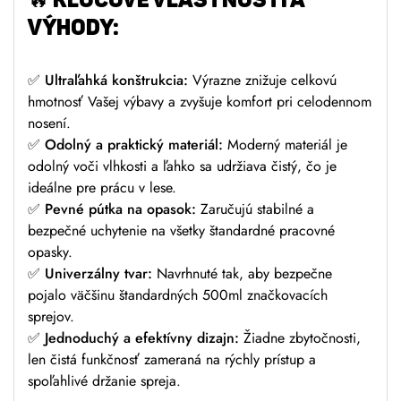
VÝHODY:
✅
Ultraľahká konštrukcia:
Výrazne znižuje celkovú
hmotnosť Vašej výbavy a zvyšuje komfort pri celodennom
nosení.
✅
Odolný a praktický materiál:
Moderný materiál je
odolný voči vlhkosti a ľahko sa udržiava čistý, čo je
ideálne pre prácu v lese.
✅
Pevné pútka na opasok:
Zaručujú stabilné a
bezpečné uchytenie na všetky štandardné pracovné
opasky.
✅
Univerzálny tvar:
Navrhnuté tak, aby bezpečne
pojalo väčšinu štandardných 500ml značkovacích
sprejov.
✅
Jednoduchý a efektívny dizajn:
Žiadne zbytočnosti,
len čistá funkčnosť zameraná na rýchly prístup a
spoľahlivé držanie spreja.