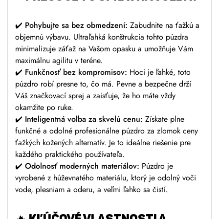
✔️
Pohybujte sa bez obmedzení:
Zabudnite na ťažkú a
objemnú výbavu. Ultraľahká konštrukcia tohto púzdra
minimalizuje záťaž na Vašom opasku a umožňuje Vám
maximálnu agilitu v teréne.
✔️
Funkčnosť bez kompromisov:
Hoci je ľahké, toto
púzdro robí presne to, čo má. Pevne a bezpečne drží
Váš značkovací sprej a zaisťuje, že ho máte vždy
okamžite po ruke.
✔️
Inteligentná voľba za skvelú cenu:
Získate plne
funkčné a odolné profesionálne púzdro za zlomok ceny
ťažkých kožených alternatív. Je to ideálne riešenie pre
každého praktického používateľa.
✔️
Odolnosť moderných materiálov:
Púzdro je
vyrobené z húževnatého materiálu, ktorý je odolný voči
vode, plesniam a oderu, a veľmi ľahko sa čistí.
🔥
KĽÚČOVÉ VLASTNOSTI A