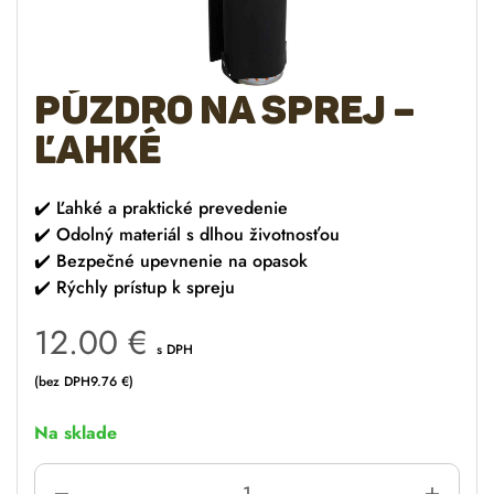
Púzdro na sprej –
ľahké
✔️ Ľahké a praktické prevedenie
✔️ Odolný materiál s dlhou životnosťou
✔️ Bezpečné upevnenie na opasok
✔️ Rýchly prístup k spreju
12.00
€
s DPH
(bez DPH
9.76
€
)
Na sklade