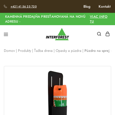
Blog
Kontakt
+421 41 56 25 720
KAMENNÁ PREDAJŇA PRESŤAHOVANÁ NA NOVÚ
VIAC INFO
ADRESU -
TU
Domov
|
Produkty
|
Ťažba dreva
|
Opasky a púzdra
|
Púzdro na sprej – 