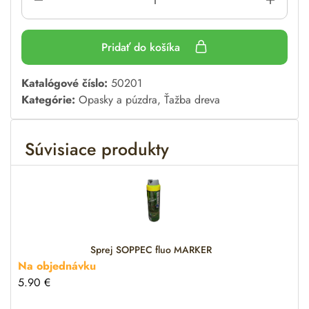
Pridať do košíka
A
Katalógové číslo:
50201
l
Kategórie:
Opasky a púzdra
,
Ťažba dreva
t
e
Súvisiace produkty
r
n
a
t
i
v
e
Sprej SOPPEC fluo MARKER
:
Na objednávku
5.90
€