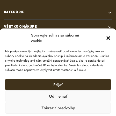
KATEGÓRIE
VŠETKO O NÁKUPE
Spravujte súhlas so súbormi
cookie
KONTAKT
Na poskytovanie tých najlepších skúseností používame technológie, ako sú
súbory cookie na ukladanie a/alebo prístup k informáciám o zariadení. Súhlas
s týmito technológiami nám umožní spracovávať údaje, ako je správanie pri
prehliadaní alebo jedinečné ID na tejto stránke. Nesúhlas alebo odvolanie
súhlasu môže nepriaznivo ovplyvniť určité vlastnosti a funkcie.
Prijať
© 2024 e-shop od
lukasolos.sk
Odmietnuť
Zobraziť predvoľby
Ochrana osobných údajov
Zásady používania súborov cookie (EÚ)