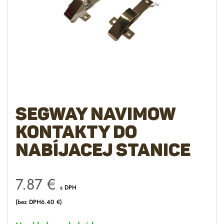
Segway Navimow
kontakty do
nabíjacej stanice
7.87
€
s DPH
(bez DPH
6.40
€
)