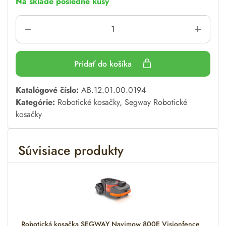
Na sklade posledné kusy
Pridať do košíka
A
Katalógové číslo:
AB.12.01.00.0194
l
Kategórie:
Robotické kosačky
,
Segway Robotické
t
kosačky
e
r
Súvisiace produkty
n
a
t
i
v
e
:
Robotická kosačka SEGWAY Navimow 800E Visionfence