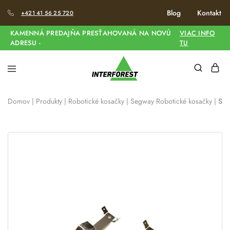
Blog
Kontakt
+421 41 56 25 720
KAMENNÁ PREDAJŇA PRESŤAHOVANÁ NA NOVÚ
VIAC INFO
ADRESU -
TU
Domov
|
Produkty
|
Robotické kosačky
|
Segway Robotické kosačky
|
Seg