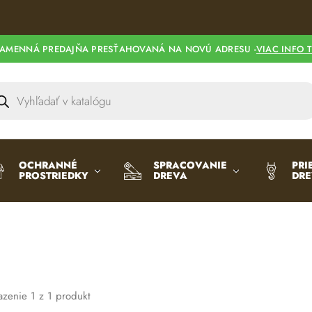
AMENNÁ PREDAJŇA PRESŤAHOVANÁ NA NOVÚ ADRESU -
VIAC INFO 
OCHRANNÉ
SPRACOVANIE
PRI
PROSTRIEDKY
DREVA
DR
azenie
1
z
1
produkt