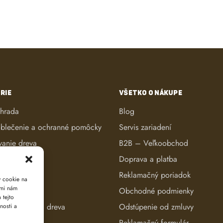
RIE
VŠETKO O NÁKUPE
áhrada
Blog
blečenie a ochranné pomôcky
Servis zariadení
vanie dreva
B2B – Veľkoobchod
ké kosačky
Doprava a platba
anie dreva
Reklamačný poriadok
y cookie na
ami nám
reva
Obchodné podmienky
 tejto
e a evidencia dreva
Odstúpenie od zmluvy
nosti a
Reklamačný formulár