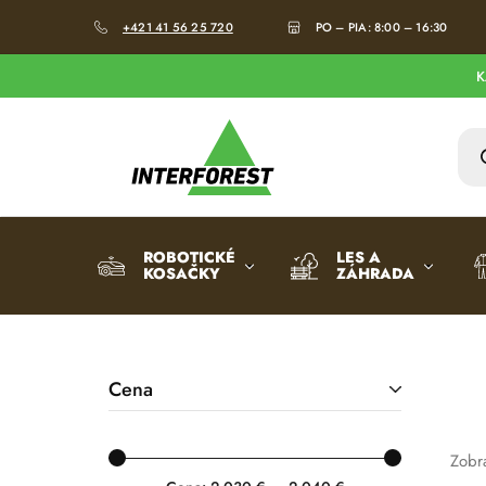
+421 41 56 25 720
PO – PIA: 8:00 – 16:30
K
Interforst.sk
Všetko
pre
les
a
záhradu
ROBOTICKÉ
LES A
KOSAČKY
ZÁHRADA
Cena
Zobr