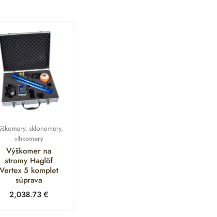
ýškomery, sklonomery,
vlhkomery
Výškomer na
stromy Haglöf
Vertex 5 komplet
súprava
2,038.73
€