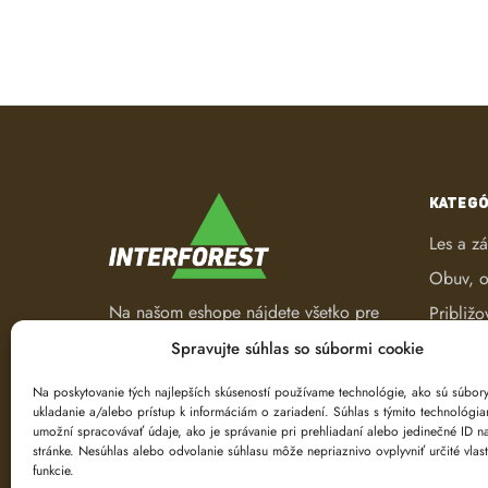
KATEGÓ
Les a z
Obuv, o
Na našom eshope nájdete všetko pre
Približo
les a záhradu. Od pracovného
Robotic
Spravujte súhlas so súbormi cookie
oblečenia, nástrojov na ťažbu a
Spracov
spracovanie dreva až po ručné
Na poskytovanie tých najlepších skúseností používame technológie, ako sú súbor
ukladanie a/alebo prístup k informáciám o zariadení. Súhlas s týmito technológi
náradie.
Ťažba d
umožní spracovávať údaje, ako je správanie pri prehliadaní alebo jedinečné ID na
Značeni
stránke. Nesúhlas alebo odvolanie súhlasu môže nepriaznivo ovplyvniť určité vlast
funkcie.