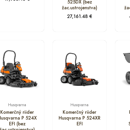
525DX (bez
žac.ustrojenstva)
ža
27,161.48
€
Husqvarna
Husqvarna
Komerčný riider
Komerčný riider
Husqvarna P 524X
Husqvarna P 524XR
EFI (bez
EFI
žac.ustrojenstva)