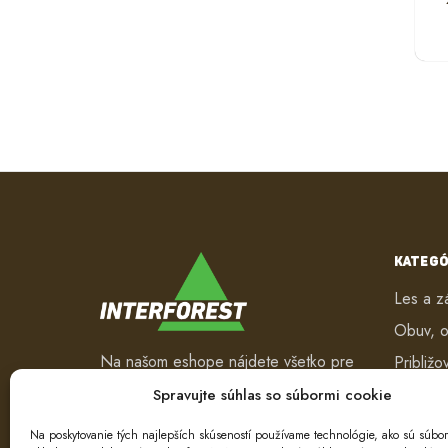
KATEGÓ
Les a z
Obuv, o
Na našom eshope nájdete všetko pre
Približo
les a záhradu. Od pracovného
Robotic
Spravujte súhlas so súbormi cookie
oblečenia, nástrojov na ťažbu a
Spracov
spracovanie dreva až po ručné
Na poskytovanie tých najlepších skúseností používame technológie, ako sú súbor