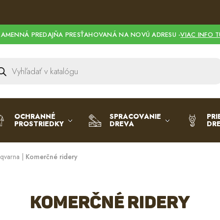
KAMENNÁ PREDAJŇA PRESŤAHOVANÁ NA NOVÚ ADRESU -
VIAC INFO T
OCHRANNÉ
SPRACOVANIE
PRI
PROSTRIEDKY
DREVA
DR
sqvarna
|
Komerčné ridery
Komerčné ridery