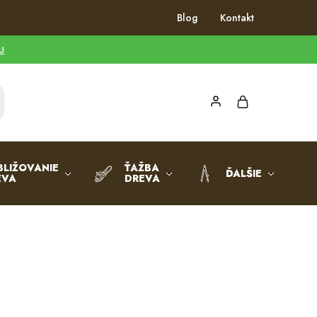
Blog
Kontakt
U
BLIŽOVANIE
ŤAŽBA
ĎALŠIE
EVA
DREVA