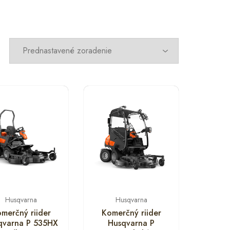
Husqvarna
Husqvarna
merčný riider
Komerčný riider
qvarna P 535HX
Husqvarna P