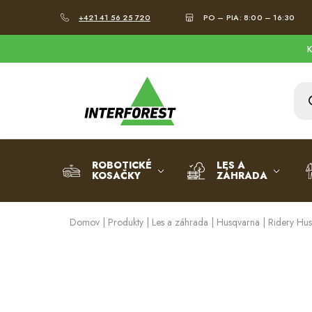
+421 41 56 25 720
PO – PIA: 8:00 – 16:30
Interforst.sk
Všetko
pre
les
a
záhradu
ROBOTICKÉ
LES A
KOSAČKY
ZÁHRADA
Domov
|
Produkty
|
Les a záhrada
|
Husqvarna
|
Ridery Hu