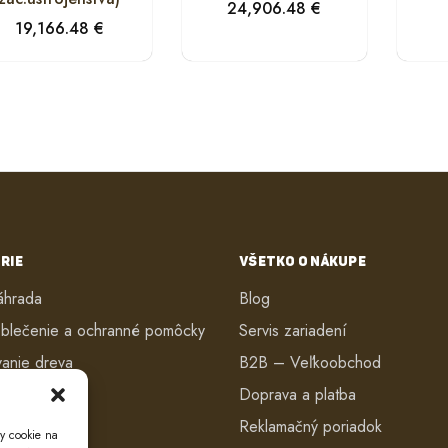
24,906.48
€
19,166.48
€
RIE
VŠETKO O NÁKUPE
áhrada
Blog
blečenie a ochranné pomôcky
Servis zariadení
vanie dreva
B2B – Veľkoobchod
ké kosačky
Doprava a platba
anie dreva
Reklamačný poriadok
y cookie na