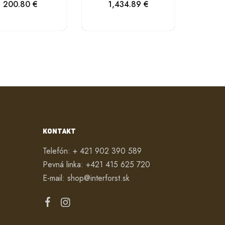
200.80
€
1,434.89
€
KONTAKT
Telefón:
+ 421 902 390 589
Pevná linka:
+421 415 625 720
E-mail:
shop@interforst.sk