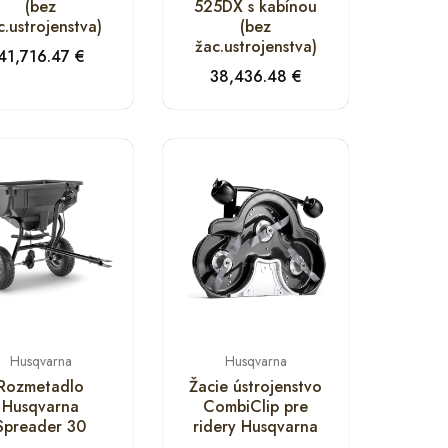
(bez
525DX s kabínou
c.ustrojenstva)
(bez
žac.ustrojenstva)
41,716.47
€
38,436.48
€
Husqvarna
Husqvarna
Rozmetadlo
Žacie ústrojenstvo
Husqvarna
CombiClip pre
Spreader 30
ridery Husqvarna