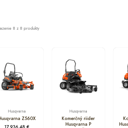
azenie
8
z
8
produkty
Husqvarna
Husqvarna
Husqvarna Z560X
Komerčný riider
Ko
Husqvarna P
Hus
17,936.48
€