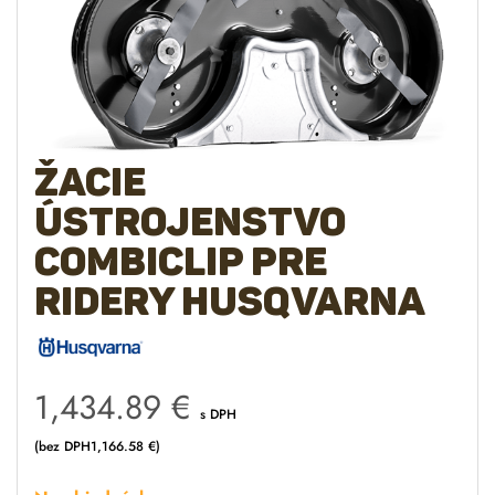
Žacie
ústrojenstvo
CombiClip pre
ridery Husqvarna
1,434.89
€
s DPH
(bez DPH
1,166.58
€
)