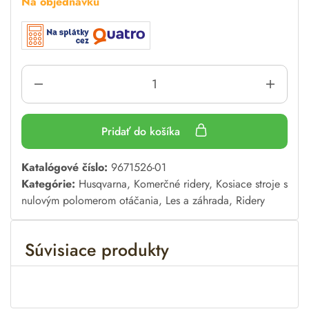
Na objednávku
Pridať do košíka
A
Katalógové číslo:
9671526-01
l
Kategórie:
Husqvarna
,
Komerčné ridery
,
Kosiace stroje s
t
nulovým polomerom otáčania
,
Les a záhrada
,
Ridery
e
r
Súvisiace produkty
n
a
t
i