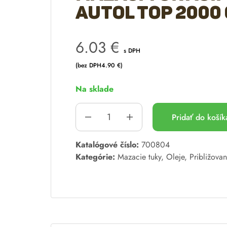
Autol TOP 2000 
6.03
€
s DPH
(bez DPH
4.90
€
)
Na sklade
Pridať do koší
A
Katalógové číslo:
700804
l
Kategórie:
Mazacie tuky
,
Oleje
,
Približova
t
e
r
n
a