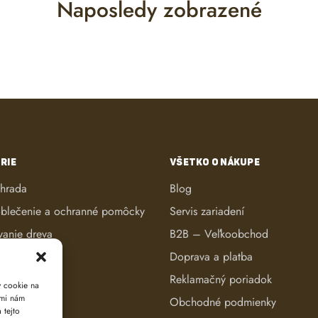
Naposledy zobrazené
RIE
VŠETKO O NÁKUPE
áhrada
Blog
blečenie a ochranné pomôcky
Servis zariadení
vanie dreva
B2B – Veľkoobchod
ké kosačky
Doprava a platba
anie dreva
Reklamačný poriadok
y cookie na
ami nám
reva
Obchodné podmienky
 tejto