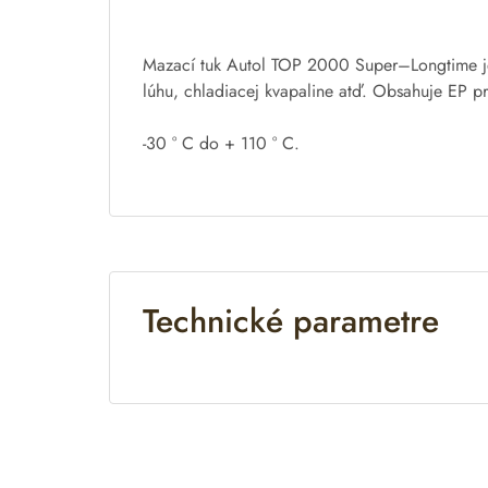
t
i
v
Mazací
tuk
Autol
TOP
2000
Super
–
Longtime
e
lúhu
,
chladiacej
kvapaline
atď
.
Obsahuje
EP pr
:
-30
°
C do
+
110
°
C
.
Technické parametre