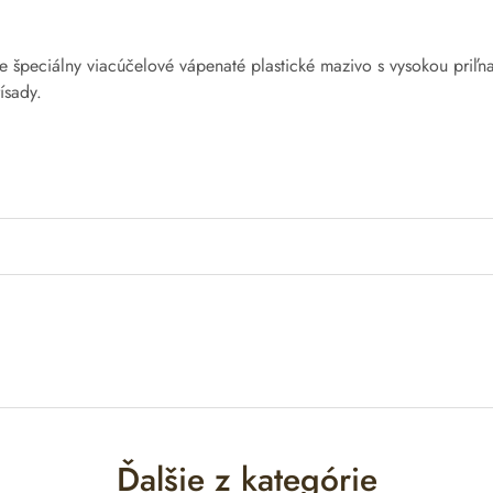
je špeciálny
viacúčelové
vápenaté
plastické
mazivo
s
vysokou
priľn
ísady
.
Ďalšie z kategórie