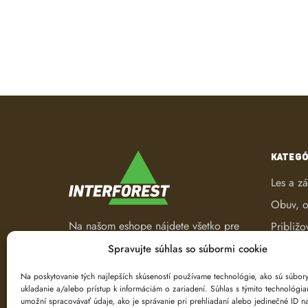
KATEGÓ
Les a z
Obuv, o
Na našom eshope nájdete všetko pre
Približo
les a záhradu. Od pracovného
Robotic
Spravujte súhlas so súbormi cookie
oblečenia, nástrojov na ťažbu a
Spracov
spracovanie dreva až po ručné
Na poskytovanie tých najlepších skúseností používame technológie, ako sú súbor
ukladanie a/alebo prístup k informáciám o zariadení. Súhlas s týmito technológi
náradie.
Ťažba d
umožní spracovávať údaje, ako je správanie pri prehliadaní alebo jedinečné ID na