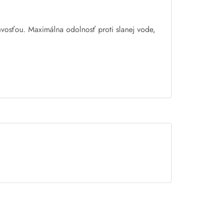
avosťou
.
Maximálna odolnosť
proti
slanej
vode
,