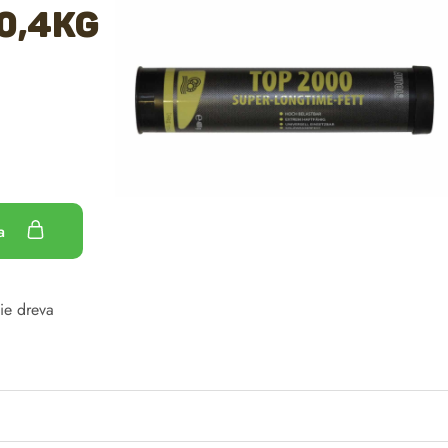
0,4kg
ka
nie dreva