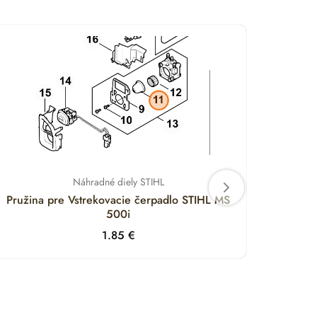
Náhradné diely STIHL
Pružina pre Vstrekovacie čerpadlo STIHL MS
Držia
500i
1.85
€