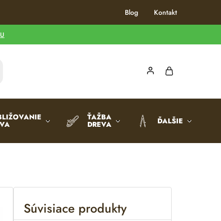
Blog
Kontakt
TU
BLIŽOVANIE
ŤAŽBA
ĎALŠIE
EVA
DREVA
Súvisiace produkty