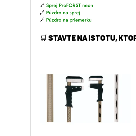
🔗
Sprej ProFORST neon
🔗
Púzdro na spr
e
j
🔗
Púzdro na priemerku
🛒
Stavte na istotu, ktor