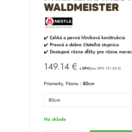
Waldmeister
✔️ Ľahká a pevná hliníková konštrukcia
✔️ Presná a dobre čitateľná stupnica
✔️ Dostupné rôzne dĺžky pre rôzne merac
149.14
€
s DPH
(bez DPH
121.25
€
)
Priemerky, Pásma
80cm
Na sklade