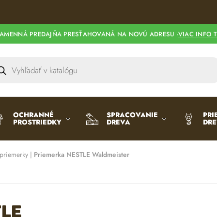
AMENNÁ PREDAJŇA PRESŤAHOVANÁ NA NOVÚ ADRESU -
VIAC INFO 
OCHRANNÉ
SPRACOVANIE
PRI
PROSTRIEDKY
DREVA
DR
 priemerky
|
Priemerka NESTLE Waldmeister
TLE