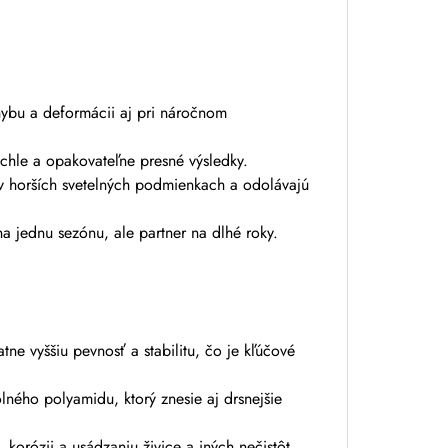
ohybu a deformácii aj pri náročnom
chle a opakovateľne presné výsledky.
 v horších svetelných podmienkach a odolávajú
a jednu sezónu, ale partner na dlhé roky.
ne vyššiu pevnosť a stabilitu, čo je kľúčové
ného polyamidu, ktorý znesie aj drsnejšie
orózii a usádzaniu živice a iných nečistôt.