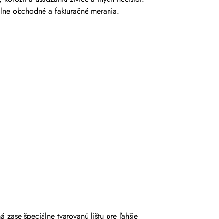
iálne obchodné a fakturačné merania.
zase špeciálne tvarovanú lištu pre ľahšie