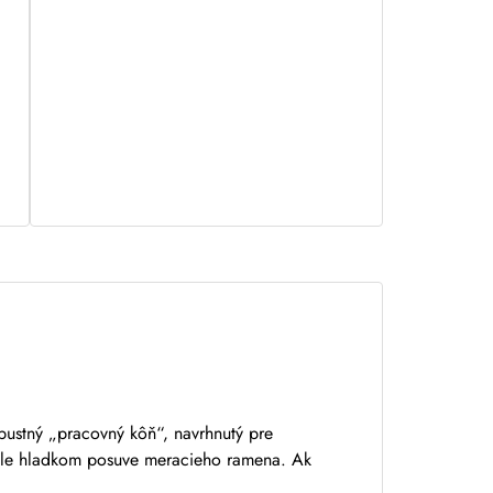
bustný „pracovný kôň“, navrhnutý pre
nale hladkom posuve meracieho ramena. Ak