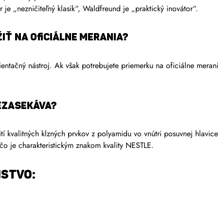
je „nezničiteľný klasik“, Waldfreund je „praktický inovátor“.
iť na oficiálne merania?
tačný nástroj. Ak však potrebujete priemerku na oficiálne merania
ezasekáva?
í kvalitných klzných prvkov z polyamidu vo vnútri posuvnej hlavic
čo je charakteristickým znakom kvality NESTLE.
STVO: