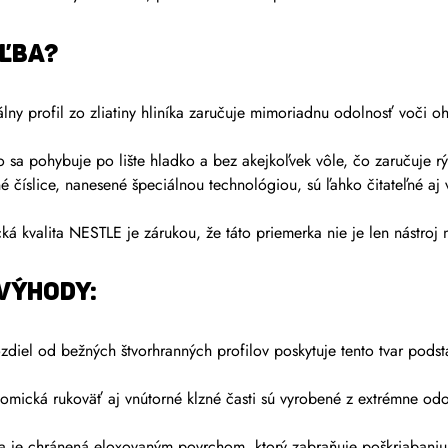
OĽBA?
lny profil zo zliatiny hliníka zaručuje mimoriadnu odolnosť voči 
sa pohybuje po lište hladko a bez akejkoľvek vôle, čo zaručuje rý
 číslice, nanesené špeciálnou technológiou, sú ľahko čitateľné aj
kvalita NESTLE je zárukou, že táto priemerka nie je len nástroj n
 VÝHODY:
diel od bežných štvorhranných profilov poskytuje tento tvar podstat
mická rukoväť aj vnútorné klzné časti sú vyrobené z extrémne odol
 je chránená eloxovaným povrchom, ktorý zabraňuje poškriabaniu, k