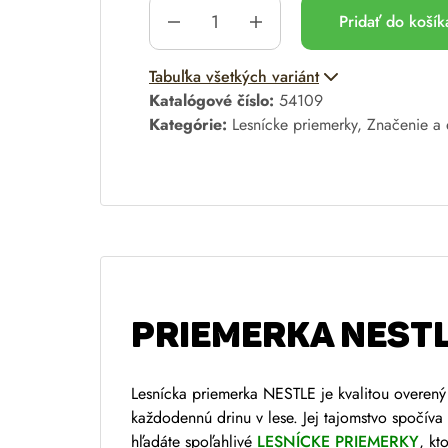
Pridať do koší
A
Tabuľka všetkých variánt
l
Katalógové číslo:
54109
t
Kategórie:
Lesnícke priemerky
,
Značenie a 
e
r
n
a
t
i
v
e
PRIEMERKA NEST
:
Lesnícka priemerka NESTLE je kvalitou overený
každodennú drinu v lese. Jej tajomstvo spočí
hľadáte spoľahlivé
LESNÍCKE PRIEMERKY
, kt