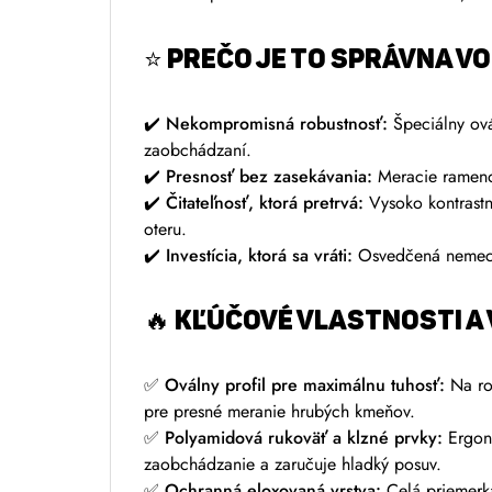
⭐
PREČO JE TO SPRÁVNA V
✔️
Nekompromisná robustnosť:
Špeciálny ová
zaobchádzaní.
✔️
Presnosť bez zasekávania:
Meracie rameno 
✔️
Čitateľnosť, ktorá pretrvá:
Vysoko kontrastné
oteru.
✔️
Investícia, ktorá sa vráti:
Osvedčená nemecká 
🔥
KĽÚČOVÉ VLASTNOSTI A
✅
Oválny profil pre maximálnu tuhosť:
Na roz
pre presné meranie hrubých kmeňov.
✅
Polyamidová rukoväť a klzné prvky:
Ergono
zaobchádzanie a zaručuje hladký posuv.
✅
Ochranná eloxovaná vrstva:
Celá priemerka