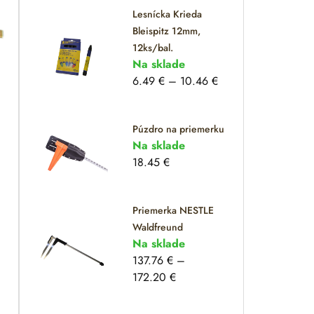
Lesnícka Krieda
Bleispitz 12mm,
12ks/bal.
Na sklade
6.49
€
–
10.46
€
Púzdro na priemerku
Na sklade
18.45
€
Priemerka NESTLE
Waldfreund
Na sklade
137.76
€
–
172.20
€