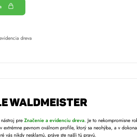
ka
evidencia dreva
LE WALDMEISTER
 nástroj pre
Značenie a evidenciu dreva
. Je to nekompromisne ro
va v extrémne pevnom oválnom profile, ktorý sa neohýba, a v doko
oré vás nikdy nesklamú, práve ste našli tú pravú.