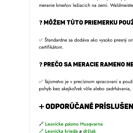
meranie kmeňov ležiacich na zemi. Waldmeister 
❓ Môžem túto priemerku použ
✅ Štandardne sa dodáva ako vysoko presný orien
certifikátom.
❓ Prečo sa meracie rameno n
✅ Tajomstvo je v precíznom spracovaní a použit
pohyb bez akejkoľvek vôle alebo zadrhávania, 
➕
ODPORÚČANÉ PRÍSLUŠEN
🔗
Lesnícke pásmo Husqvarna
🔗
Lesnícka krieda
a
držiak