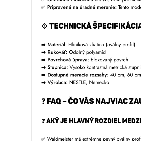
✅
Pripravená na úradné meranie:
Tento model
⚙️
TECHNICKÁ ŠPECIFIKÁCI
➡️ Materiál:
Hliníková zliatina (oválny profil)
➡️ Rukoväť:
Odolný polyamid
➡️ Povrchová úprava:
Eloxovaný povrch
➡️ Stupnica:
Vysoko kontrastná metrická stupn
➡️ Dostupné meracie rozsahy:
40 cm, 60 cm
➡️ Výrobca:
NESTLE, Nemecko
❓
FAQ – ČO VÁS NAJVIAC Z
❓ Aký je hlavný rozdiel me
✅ Waldmeister má extrémne pevný oválny profil