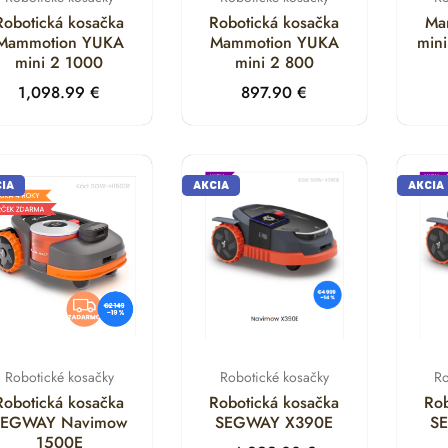
Robotická kosačka
Robotická kosačka
Ma
Mammotion YUKA
Mammotion YUKA
min
mini 2 1000
mini 2 800
1,098.99
€
897.90
€
IA
AKCIA
AKCIA
Robotické kosačky
Robotické kosačky
Ro
Robotická kosačka
Robotická kosačka
Rob
SEGWAY Navimow
SEGWAY X390E
S
1500E