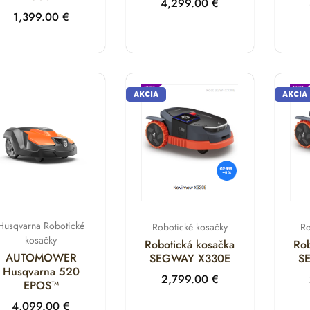
4,299.00
€
1,399.00
€
AKCIA
AKCIA
Husqvarna Robotické
Robotické kosačky
Ro
kosačky
Robotická kosačka
Rob
AUTOMOWER
SEGWAY X330E
S
Husqvarna 520
2,799.00
€
EPOS™
4,099.00
€