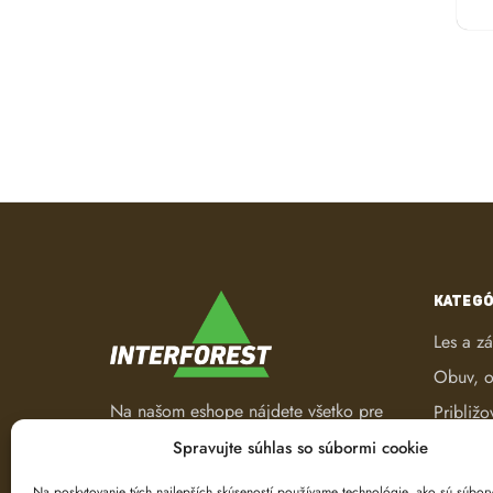
KATEGÓ
Les a z
Obuv, o
Na našom eshope nájdete všetko pre
Približo
les a záhradu. Od pracovného
Robotic
Spravujte súhlas so súbormi cookie
oblečenia, nástrojov na ťažbu a
Spracov
spracovanie dreva až po ručné
Na poskytovanie tých najlepších skúseností používame technológie, ako sú súbor