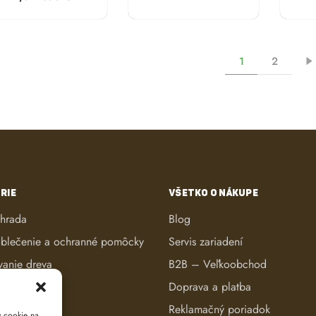
1
2
RIE
VŠETKO O NÁKUPE
áhrada
Blog
blečenie a ochranné pomôcky
Servis zariadení
vanie dreva
B2B – Veľkoobchod
ké kosačky
Doprava a platba
anie dreva
Reklamačný poriadok
y cookie na