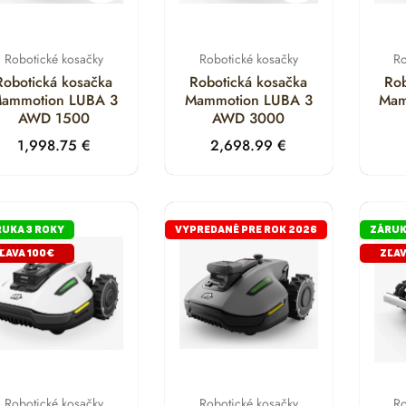
Robotické kosačky
Robotické kosačky
Ro
Robotická kosačka
Robotická kosačka
Rob
ammotion LUBA 3
Mammotion LUBA 3
Mam
AWD 1500
AWD 3000
1,998.75
€
2,698.99
€
UKA 3 ROKY
VYPREDANÉ PRE ROK 2026
ZÁRUK
ĽAVA 100€
ZĽAV
Robotické kosačky
Robotické kosačky
Ro