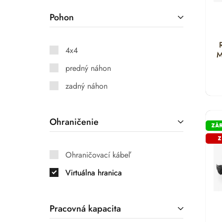
Pohon
4x4
M
predný náhon
zadný náhon
Ohraničenie
ZÁR
Z
Ohraničovací kábeľ
Virtuálna hranica
Pracovná kapacita