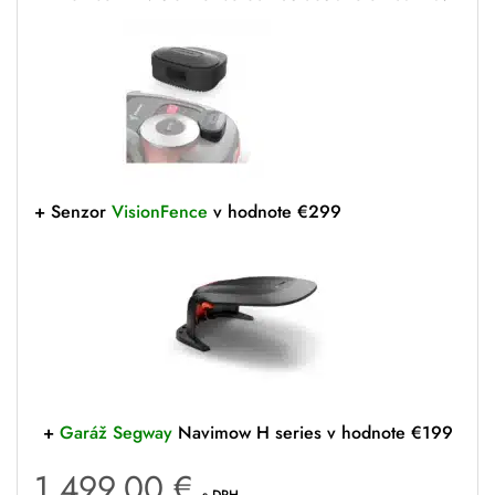
+ Senzor
VisionFence
v hodnote €299
+
Garáž Segway
Navimow H series v hodnote €199
1,499.00
€
s DPH