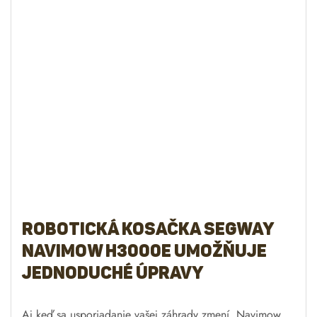
Robotická kosačka Segway
Navimow H3000E umožňuje
jednoduché úpravy
Aj keď sa usporiadanie vašej záhrady zmení, Navimow
bol postavený tak, aby sa rýchle a pohodlne prispôsobil.
Ak chcete upraviť pracovnú plochu, stačí otvoriť
aplikáciu a diaľkovým ovládaním zmeniť pracovnú oblasť
kosačky.