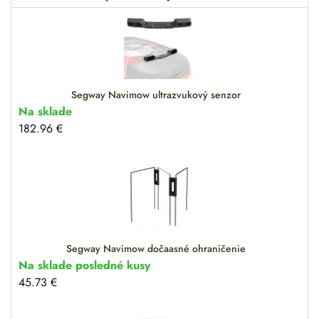
a
t
i
v
e
:
Segway Navimow ultrazvukový senzor
Na sklade
182.96
€
Segway Navimow dočaasné ohraničenie
Na sklade posledné kusy
45.73
€