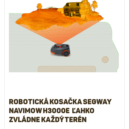
Robotická kosačka Segway
Navimow H3000E ľahko
zvládne každý terén
Robotická kosačka Segway Navimow
je dostatočne
výkonná, aby zvládla aj najzložitejšie terény. Vďaka
14bitovému polohovaciemu senzoru sú otáčky a točivý
moment motoru vždy neustále optimálne prispôsobené.
Točivý moment sa v nízkych otáčkach zvýši na maximum,
takže si Navimow ľahko poradí aj s nerovným a
hrboľatým povrchom.