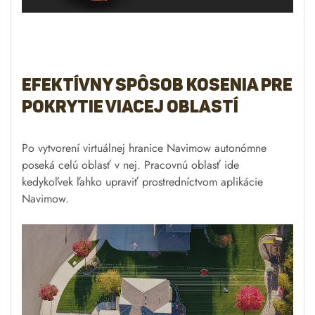
Inteligentný navigačný
systém prináša výnimočné
výsledky