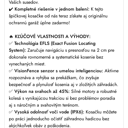
Vašich susedov.
✔️
Kompletné riešenie v jednom balení:
K tejto
špičkovej kosačke od nás teraz získate aj originálnu
ochrannú garáž úplne zadarmo!
🔥
KĽÚČOVÉ VLASTNOSTI A VÝHODY:
✅
Technológia EFLS (Exact Fusion Locating
System):
Zaručuje navigáciu s presnosťou na 2 cm pre
dokonale rovnomerné a systematické kosenie bez
vynechaných miest.
✅
VisionFence senzor s umelou inteligenciou:
Aktívne
rozpoznáva a vyhýba sa prekážkam, čo zvyšuje
bezpečnosť a plynulosť kosenia aj v zložitých záhradách.
✅
Výkon na svahoch až 45%:
Silné motory a robustné
kolesá s vynikajúcou trakciou si bez problémov poradia
aj s náročným a svahovitým terénom.
✅
Vysoká odolnosť voči vode (IPX6):
Kosačku môžete
po práci jednoducho očistiť záhradnou hadicou bez
akýchkoľvek obáv z poškodenia.