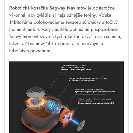
Efektívny spôsob kosenia pre
pokrytie viacej oblastí
Po vytvorení virtuálnej hranice Navimow autonómne
poseká celú oblasť v nej. Pracovnú oblasť ide
kedykoľvek ľahko upraviť prostredníctvom aplikácie
Navimow.