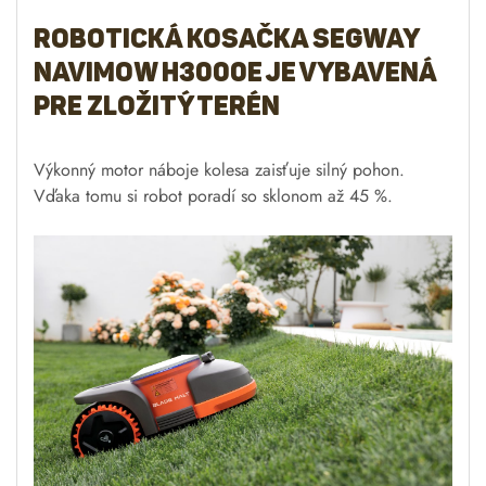
Často kosí, trávnik vyzerá
lepšie
Navimow kosí zakaždým iba 1-2 mm a kosí každý deň,
takže vaše tráva zostane svieža a zdravá. Váš trávnik vám
bude závidieť celé okolie. Vďaka systému postupného
nastavovania výšky kosenia Navimow bez námahy udržuje
vašu trávu v perfektnom stave.