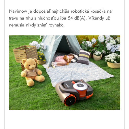
Robotická kosačka Segway
Navimow H3000E je vybavená
pre zložitý terén
Výkonný motor náboje kolesa zaisťuje silný pohon.
Vďaka tomu si robot poradí so sklonom až 45 %.