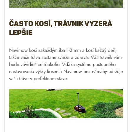
EFLS: Presný lokalizačný
systém Fusion
GPS kinematický pozičný systém v reálnom čase (RTK)
výrazne zlepšuje presnosť určovania polohy.
Kombináciou dát s viacej senzorov dokáže Navimow
zvládnutú aj tie najzložitejšie terény a pritom kosiť tým
najefektívnejším možným vzorom.