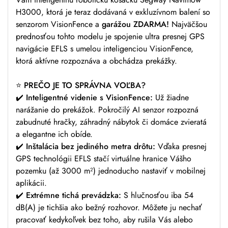
H3000, ktorá je teraz dodávaná v exkluzívnom balení so
senzorom VisionFence a
garážou ZDARMA!
Najväčšou
prednosťou tohto modelu je spojenie ultra presnej GPS
navigácie EFLS s umelou inteligenciou VisionFence,
ktorá aktívne rozpoznáva a obchádza prekážky.
⭐
PREČO JE TO SPRÁVNA VOĽBA?
✔️
Inteligentné videnie s VisionFence:
Už žiadne
narážanie do prekážok. Pokročilý AI senzor rozpozná
zabudnuté hračky, záhradný nábytok či domáce zvieratá
a elegantne ich obíde.
✔️
Inštalácia bez jediného metra drôtu:
Vďaka presnej
GPS technológii EFLS stačí virtuálne hranice Vášho
pozemku (až 3000 m²) jednoducho nastaviť v mobilnej
aplikácii.
✔️
Extrémne tichá prevádzka:
S hlučnosťou iba 54
dB(A) je tichšia ako bežný rozhovor. Môžete ju nechať
pracovať kedykoľvek bez toho, aby rušila Vás alebo