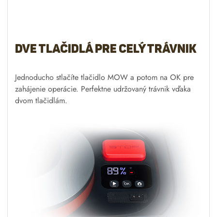
Robotická kosačka Segway
Navimow H3000E umožňuje
nastavenie výšky kosenia v
aplikácii