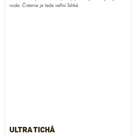
Ultra tichá
Navimow je doposiaľ najtichšia robotická kosačka na
trávu na trhu s hlučnosťou iba 54 dB(A). Víkendy už
nemusia nikdy znieť rovnako.