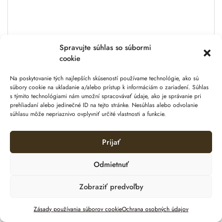
Pomocou aplikácie Navimow si prispôsobte
nastavenie a ovládajte kosačku bez námahy, aby ste:
Nastavili a upravili virtuálnu hranicu
Kontrolovali stav kosačky v reálnom čase
Spravujte súhlas so súbormi
Upravili plán kosenia
cookie
Vybrali režim kosenia
Na poskytovanie tých najlepších skúseností používame technológie, ako sú
súbory cookie na ukladanie a/alebo prístup k informáciám o zariadení. Súhlas
s týmito technológiami nám umožní spracovávať údaje, ako je správanie pri
prehliadaní alebo jedinečné ID na tejto stránke. Nesúhlas alebo odvolanie
súhlasu môže nepriaznivo ovplyvniť určité vlastnosti a funkcie.
Prijať
Odmietnuť
Zobraziť predvoľby
Pridať do košíka
Zásady používania súborov cookie
Ochrana osobných údajov