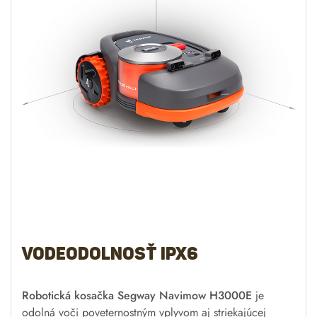
Vodeodolnosť IPX6
Robotická kosačka Segway Navimow H3000E
je
odolná voči poveternostným vplyvom aj striekajúcej
vode. Čistenie je teda veľmi ľahké.