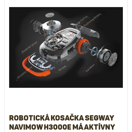
Robotická kosačka Segway
Navimow H3000E má aktívny
bezpečnostný systém Blade
Halt
Vďaka inovatívnej, prevratnej a nezávisle vyvinutej
technológii BladeHalt sa čepele prestanú otáčať, keď sa
dotknete v oblasti senzoru Blade Halt.