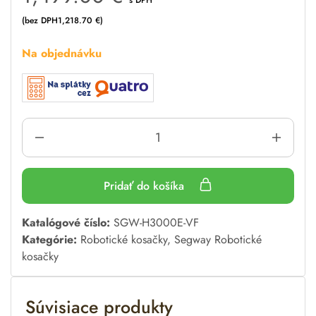
(bez DPH
1,218.70
€
)
Na objednávku
Pridať do košíka
A
Katalógové číslo:
SGW-H3000E-VF
l
Kategórie:
Robotické kosačky
,
Segway Robotické
t
kosačky
e
r
Súvisiace produkty
n