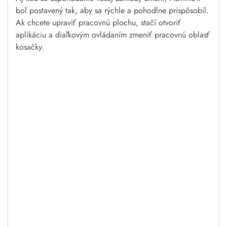
Presné umiestnenie pre
ochranu proti krádeži
S naším systémom Exact Fusion Locating System (EFLS)