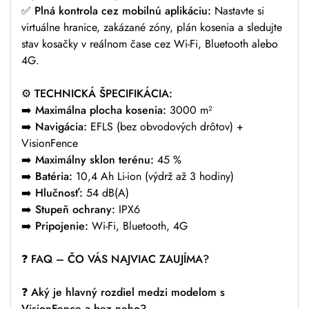
✅
Plná kontrola cez mobilnú aplikáciu:
Nastavte si
virtuálne hranice, zakázané zóny, plán kosenia a sledujte
stav kosačky v reálnom čase cez Wi-Fi, Bluetooth alebo
4G.
⚙️
TECHNICKÁ ŠPECIFIKÁCIA:
➡️
Maximálna plocha kosenia:
3000 m²
➡️
Navigácia:
EFLS (bez obvodových drôtov) +
VisionFence
➡️
Maximálny sklon terénu:
45 %
➡️
Batéria:
10,4 Ah Li-ion (výdrž až 3 hodiny)
➡️
Hlučnosť:
54 dB(A)
➡️
Stupeň ochrany:
IPX6
➡️
Pripojenie:
Wi-Fi, Bluetooth, 4G
❓
FAQ – ČO VÁS NAJVIAC ZAUJÍMA?
❓
Aký je hlavný rozdiel medzi modelom s
VisionFence a bez neho?