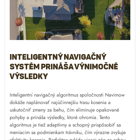
Inteligentní navigačný algoritmus spoločnosti Navimow
dokáže naplánovať najúčinnejšiu trasu kosenia a
uskutočniť zmeny za behu, čím eliminuje opakované
pohyby a prináša výsledky, ktoré ohromia. Tento
algoritmus je tiež adaptívny a schopný prispôsobiť sa
meniacim sa podmienkam trávniku, čím výrazne zvyšuje
efektivitu kosenia. Perfektne zvláda viacej zón za sebou.
Keď je batéria vybitá, kosačka sa automaticky dobije a
obnoví kosenie v mieste predchádzajúceho zastavenia.
Robotická kosačka Segway
Navimow H3000E ponúka
adaptáciu v reálnom čase