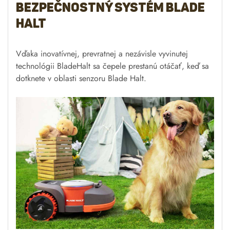
Dve tlačidlá pre celý trávnik
Jednoducho stlačíte tlačidlo MOW a potom na OK pre
zahájenie operácie. Perfektne udržovaný trávnik vďaka
dvom tlačidlám.