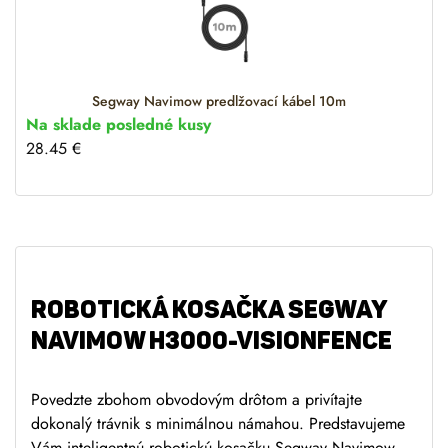
Segway Navimow predlžovací kábel 10m
Na sklade posledné kusy
28.45
€
ROBOTICKÁ KOSAČKA SEGWAY
NAVIMOW H3000-VISIONFENCE
Povedzte zbohom obvodovým drôtom a privítajte
dokonalý trávnik s minimálnou námahou. Predstavujeme
Vám inteligentnú robotickú kosačku Segway Navimow