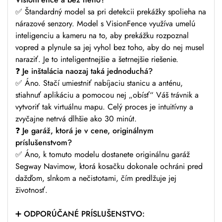
✅ Štandardný model sa pri detekcii prekážky spolieha na
nárazové senzory. Model s VisionFence využíva umelú
inteligenciu a kameru na to, aby prekážku rozpoznal
vopred a plynule sa jej vyhol bez toho, aby do nej musel
naraziť. Je to inteligentnejšie a šetrnejšie riešenie.
❓
Je inštalácia naozaj taká jednoduchá?
✅ Áno. Stačí umiestniť nabíjaciu stanicu a anténu,
stiahnuť aplikáciu a pomocou nej „obísť“ Váš trávnik a
vytvoriť tak virtuálnu mapu. Celý proces je intuitívny a
zvyčajne netrvá dlhšie ako 30 minút.
❓
Je garáž, ktorá je v cene, originálnym
príslušenstvom?
✅ Áno, k tomuto modelu dostanete originálnu garáž
Segway Navimow, ktorá kosačku dokonale ochráni pred
dažďom, slnkom a nečistotami, čím predlžuje jej
životnosť.
➕
ODPORÚČANÉ PRÍSLUŠENSTVO: