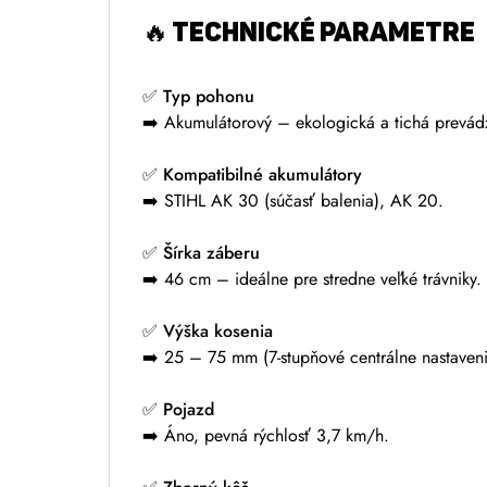
🔥 TECHNICKÉ PARAMETRE
✅
Typ pohonu
➡️ Akumulátorový – ekologická a tichá prevád
✅
Kompatibilné akumulátory
➡️ STIHL AK 30 (súčasť balenia), AK 20.
✅
Šírka záberu
➡️ 46 cm – ideálne pre stredne veľké trávniky.
✅
Výška kosenia
➡️ 25 – 75 mm (7-stupňové centrálne nastaveni
✅
Pojazd
➡️ Áno, pevná rýchlosť 3,7 km/h.