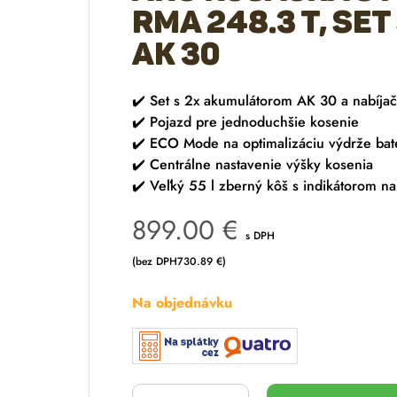
RMA 248.3 T, set
AK 30
✔️ Set s 2x akumulátorom AK 30 a nabíja
✔️ Pojazd pre jednoduchšie kosenie
✔️ ECO Mode na optimalizáciu výdrže bat
✔️ Centrálne nastavenie výšky kosenia
✔️ Veľký 55 l zberný kôš s indikátorom na
899.00
€
s DPH
(bez DPH
730.89
€
)
Na objednávku