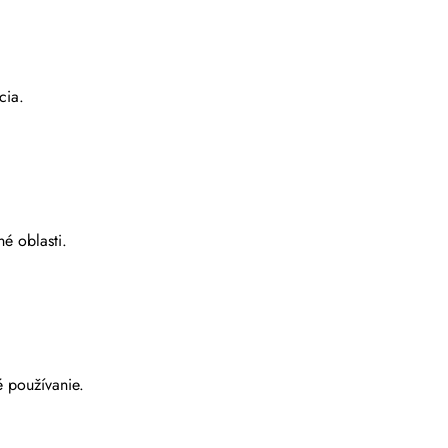
cia.
é oblasti.
 používanie.