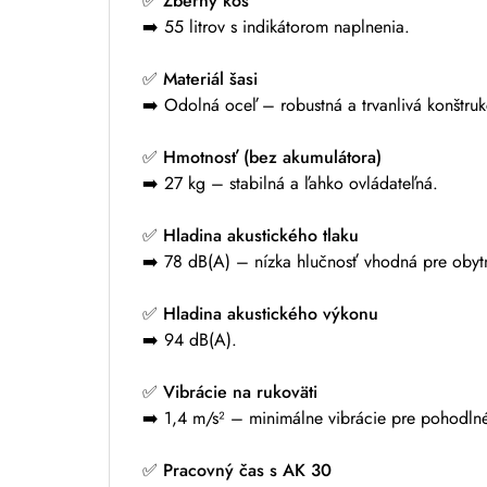
✅
Zberný kôš
➡️ 55 litrov s indikátorom naplnenia.
✅
Materiál šasi
➡️ Odolná oceľ – robustná a trvanlivá konštruk
✅
Hmotnosť (bez akumulátora)
➡️ 27 kg – stabilná a ľahko ovládateľná.
✅
Hladina akustického tlaku
➡️ 78 dB(A) – nízka hlučnosť vhodná pre obytn
✅
Hladina akustického výkonu
➡️ 94 dB(A).
✅
Vibrácie na rukoväti
➡️ 1,4 m/s² – minimálne vibrácie pre pohodlné
✅
Pracovný čas s AK 30