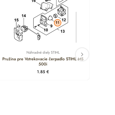
Náhradné diely STIHL
Pružina pre Vstrekovacie čerpadlo STIHL MS
Držia
500i
1.85
€