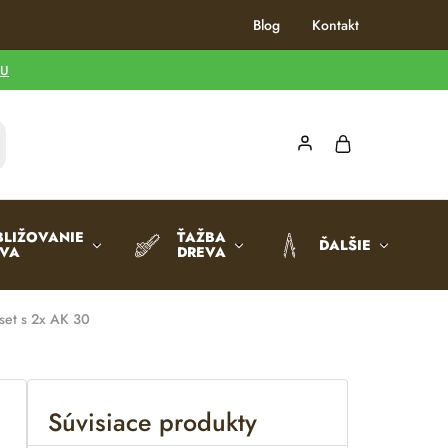
Blog
Kontakt
TU
BLIŽOVANIE
ŤAŽBA
ĎALŠIE
EVA
DREVA
set s 2x AK 30
Súvisiace produkty