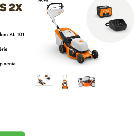
NOVÉ
 s 2x
čkou AL 101
érie
plnenia