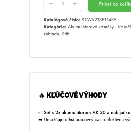
Pridať do koší
A
Katalógové číslo:
ST-WA21SET1435
l
Kategórie:
Akumulátorové kosačky
,
Kosačk
t
záhrada
,
Stihl
e
r
n
a
t
i
v
e
🔥 KĽÚČOVÉ VÝHODY
:
✅
Set s 2x akumulátorom AK 30 a nabíjačk
➡️ Umožňuje dlhší pracovný čas a efektívnu vým