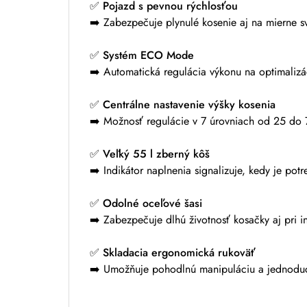
✅
Pojazd s pevnou rýchlosťou
➡️ Zabezpečuje plynulé kosenie aj na mierne 
✅
Systém ECO Mode
➡️ Automatická regulácia výkonu na optimalizá
✅
Centrálne nastavenie výšky kosenia
➡️ Možnosť regulácie v 7 úrovniach od 25 do 
✅
Veľký 55 l zberný kôš
➡️ Indikátor naplnenia signalizuje, kedy je pot
✅
Odolné oceľové šasi
➡️ Zabezpečuje dlhú životnosť kosačky aj pri i
✅
Skladacia ergonomická rukoväť
➡️ Umožňuje pohodlnú manipuláciu a jednoduc