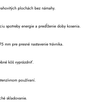
svahovitých plochách bez námahy.
ciu spotreby energie a predĺženie doby kosenia.
75 mm pre presné nastavenie trávnika.
rebné kôš vyprázdniť.
ntenzívnom používaní.
hé skladovanie.