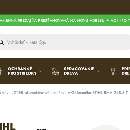
l
t
e
AMENNÁ PREDAJŇA PRESŤAHOVANÁ NA NOVÚ ADRESU -
VIAC INFO 
r
n
a
t
i
v
e
OCHRANNÉ
SPRACOVANIE
PRI
PROSTRIEDKY
DREVA
DR
:
 trávu
|
STIHL akumulátorové kosačky
|
AKU kosačka STIHL RMA 248.3 T, 
IHL