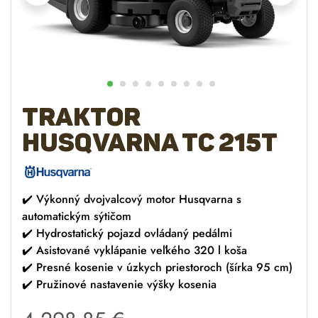
Traktor
Husqvarna TC 215T
✔️ Výkonný dvojvalcový motor Husqvarna s
automatickým sýtičom
✔️ Hydrostatický pojazd ovládaný pedálmi
✔️ Asistované vyklápanie veľkého 320 l koša
✔️ Presné kosenie v úzkych priestoroch (šírka 95 cm)
✔️ Pružinové nastavenie výšky kosenia