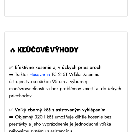
a
t
i
v
e
:
🔥 KĽÚČOVÉ VÝHODY
✅ Efektívne kosenie aj v úzkych priestoroch
➡️ Traktor
Husqvarna
TC 215T Vďaka žaciemu
ústrojenstvu so šírkou 95 cm a výbornej
manévrovateľnosti sa bez problémov zmestí aj do úzkych
priechodov.
✅ Veľký zberný kôš s asistovaným vyklápaním
➡️ Objemný 320 l kôš umožňuje dlhšie kosenie bez
prestávky a jeho vyprázdnenie je jednoduché vďaka
pákovému systému s asistenciou.