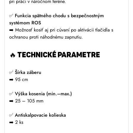
pri práci v náročnom teréne.
✅ Funkcia spätného chodu s bezpečnostným
systémom ROS
➡️ Možnosť kosiť aj pri cúvaní po aktivácii tlačidla s
ochranou proti náhodnému zapnutiu.
🔥 TECHNICKÉ PARAMETRE
✅
Šírka záberu
➡️ 95 cm
✅
Výška kosenia (min.–max.)
➡️ 25 – 105 mm
✅
Antiskalpovacie kolieska
➡️ 2 ks