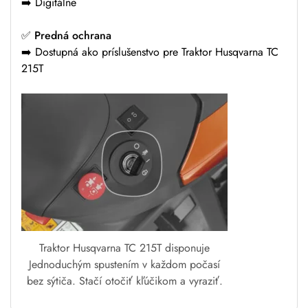
➡️ Digitálne
✅
Predná ochrana
➡️ Dostupná ako príslušenstvo pre Traktor Husqvarna TC
215T
Traktor Husqvarna TC 215T disponuje
Jednoduchým spustením v každom počasí
bez sýtiča. Stačí otočiť kľúčikom a vyraziť.