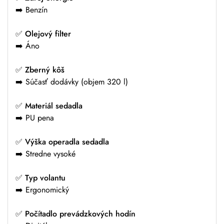
➡️ Benzín
✅
Olejový filter
➡️ Áno
✅
Zberný kôš
➡️ Súčasť dodávky (objem 320 l)
✅
Materiál sedadla
➡️ PU pena
✅
Výška operadla sedadla
➡️ Stredne vysoké
✅
Typ volantu
➡️ Ergonomický
✅
Počítadlo prevádzkových hodín