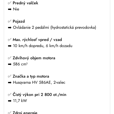
✅
Predný valček
➡️ Nie
✅
Pojazd
➡️ Ovládanie 2 pedálmi (hydrostatická prevodovka)
✅
Max. rýchlosť vpred / vzad
➡️ 10 km/h dopredu, 6 km/h dozadu
✅
Zdvihový objem motora
➡️ 586 cm³
✅
Značka a typ motora
➡️ Husqvarna HV 586AE, 2-valec
✅
Čistý výkon pri 2 800 ot./min
➡️ 11,7 kW
✅
Zdroj energie