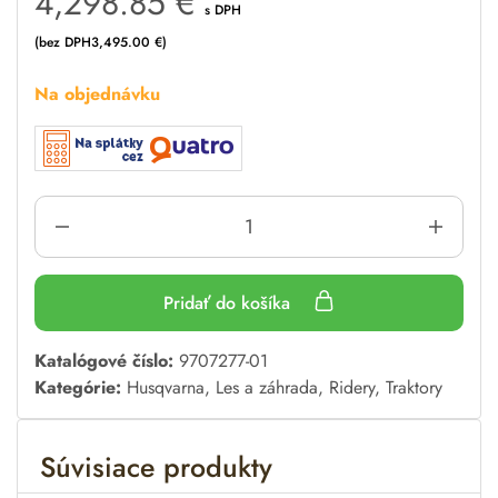
4,298.85
€
s DPH
(bez DPH
3,495.00
€
)
Na objednávku
Pridať do košíka
A
Katalógové číslo:
9707277-01
l
Kategórie:
Husqvarna
,
Les a záhrada
,
Ridery
,
Traktory
t
e
Súvisiace produkty
r
n