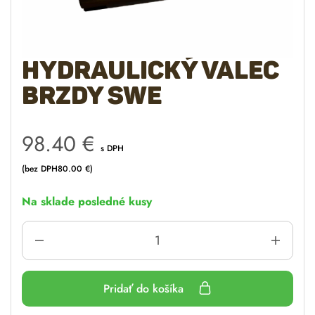
Hydraulický valec
brzdy SWE
98.40
€
s DPH
(bez DPH
80.00
€
)
Na sklade posledné kusy
Pridať do košíka