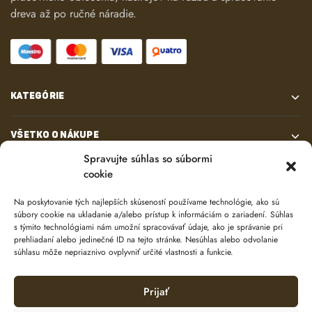
dreva až po ručné náradie.
KATEGÓRIE
VŠETKO O NÁKUPE
Spravujte súhlas so súbormi
cookie
KONTAKT
Na poskytovanie tých najlepších skúseností používame technológie, ako sú
súbory cookie na ukladanie a/alebo prístup k informáciám o zariadení. Súhlas
s týmito technológiami nám umožní spracovávať údaje, ako je správanie pri
prehliadaní alebo jedinečné ID na tejto stránke. Nesúhlas alebo odvolanie
súhlasu môže nepriaznivo ovplyvniť určité vlastnosti a funkcie.
Prijať
© 2024 e-shop od
lukasolos.sk