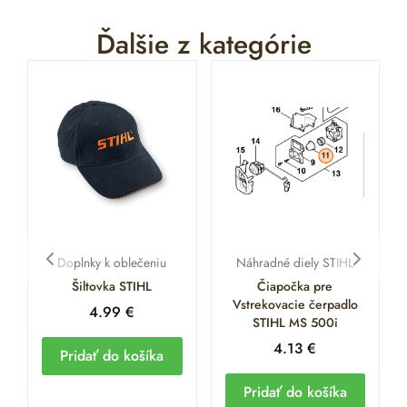
Ďalšie z kategórie
Doplnky k oblečeniu
Náhradné diely STIHL
Šiltovka STIHL
Čiapočka pre
Vstrekovacie čerpadlo
4.99
€
STIHL MS 500i
4.13
€
Pridať do košíka
Pridať do košíka