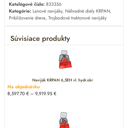
A
Katalógové číslo:
833356
l
Kategórie:
Lanové navijáky
,
Náhradné diely KRPAN
,
t
Približovanie dreva
,
Trojbodové traktorové navijáky
e
r
Súvisiace produkty
n
a
t
i
v
e
:
Naviják KRPAN 6,5EH vl. hydr.okr
Na objednávku
8,597.70
€
–
9,919.95
€