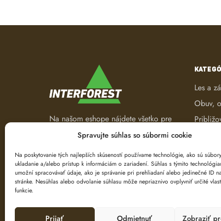
KATEGÓ
Les a z
Obuv, o
Na našom eshope nájdete všetko pre
Približo
les a záhradu. Od pracovného
Robotic
Spravujte súhlas so súbormi cookie
oblečenia, nástrojov na ťažbu a
Spracov
spracovanie dreva až po ručné
Na poskytovanie tých najlepších skúseností používame technológie, ako sú súbor
ukladanie a/alebo prístup k informáciám o zariadení. Súhlas s týmito technológi
náradie.
Ťažba d
umožní spracovávať údaje, ako je správanie pri prehliadaní alebo jedinečné ID na
Značeni
stránke. Nesúhlas alebo odvolanie súhlasu môže nepriaznivo ovplyvniť určité vlast
funkcie.
Prijať
Odmietnuť
Zobraziť p