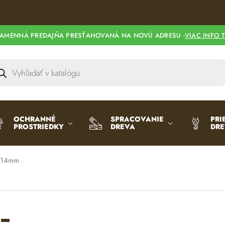
AMENNÁ PREDAJŇA PRESŤAHOVANÁ NA NOVÚ ADRESU -
VIAC INFO 
OCHRANNÉ
SPRACOVANIE
PRI
PROSTRIEDKY
DREVA
DR
o 14mm
–