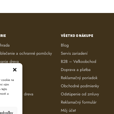
RIE
VŠETKO O NÁKUPE
áhrada
Blog
blečenie a ochranné pomôcky
Servis zariadení
vanie dreva
B2B – Veľkoobchod
ké kosačky
Doprava a platba
anie dreva
Reklamačný poriadok
y cookie na
ami nám
reva
Obchodné podmienky
 tejto
e a evidencia dreva
Odstúpenie od zmluvy
nosti a
Reklamačný formulár
Môj účet
redvoľby