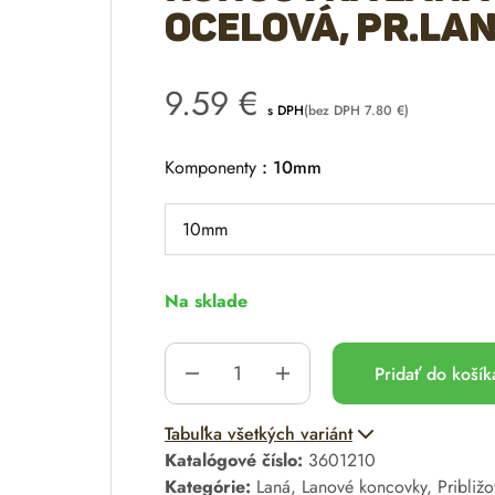
ocelová, pr.la
9.59
€
s DPH
(bez DPH
7.80
€
)
Komponenty
10mm
Na sklade
Pridať do koší
A
Tabuľka všetkých variánt
l
Katalógové číslo:
3601210
t
Kategórie:
Laná
,
Lanové koncovky
,
Približ