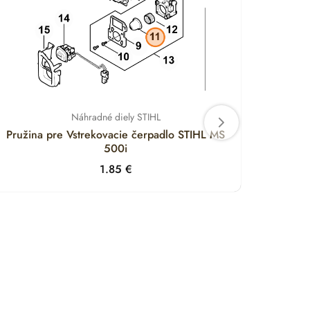
Náhradné diely STIHL
Pružina pre Vstrekovacie čerpadlo STIHL MS
Držia
500i
1.85
€