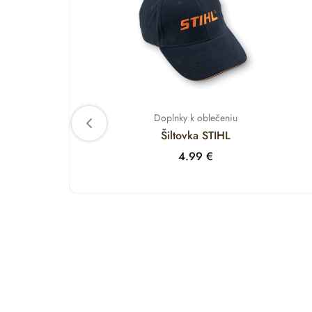
Doplnky k oblečeniu
Šiltovka STIHL
4.99
€