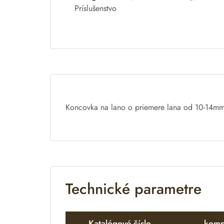
e
Príslušenstvo
r
n
a
t
i
v
e
:
Koncovka na lano o priemere lana od 10-14mm
Technické parametre
Katalógové číslo
komp