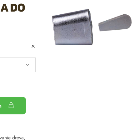
na do
ka
ovanie dreva
,