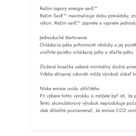
Režim úspory energie savE™
Režim SavE™ maximalizuje dobu prevádzky, zniž
výkon. Režim savE™ zapnete a vypnete jednodu
Jednoduché štartovanie
Ovládacia páka prítomnosti obsluhy a jej poist
uvoľnite poistku ovládacej páky a stlačte páku.
Zložená kosačka zaberá minimálny úložný pries
Vďaka sklopnej rukoväti môže výrobok získať ko
Nízke emisie oxidu uhličitého
Pri výbere tohto výrobku si môžete byť istí, 
Tento akumulátorový výrobok neprodukuje počas
však dôležité poznamenať, že emisie CO2 vznika