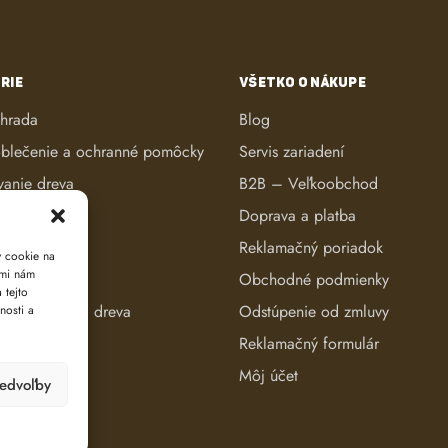
RIE
VŠETKO O NÁKUPE
áhrada
Blog
blečenie a ochranné pomôcky
Servis zariadení
vanie dreva
B2B – Veľkoobchod
ké kosačky
Doprava a platba
anie dreva
Reklamačný poriadok
y cookie na
ami nám
reva
Obchodné podmienky
 tejto
e a evidencia dreva
Odstúpenie od zmluvy
nosti a
Reklamačný formulár
Môj účet
redvoľby