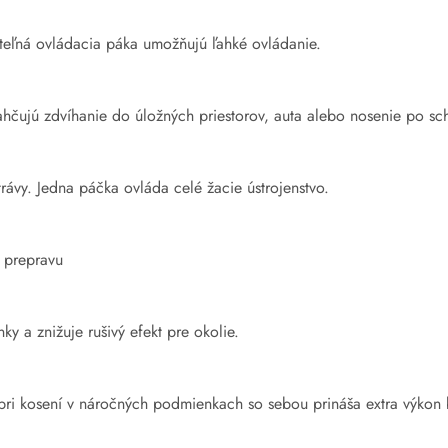
eľná ovládacia páka umožňujú ľahké ovládanie.
ahčujú zdvíhanie do úložných priestorov, auta alebo nosenie po s
rávy. Jedna páčka ovláda celé žacie ústrojenstvo.
 prepravu
y a znižuje rušivý efekt pre okolie.
 pri kosení v náročných podmienkach so sebou prináša extra výkon 