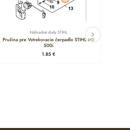
Náhradné diely STIHL
Pružina pre Vstrekovacie čerpadlo STIHL MS
Držia
500i
1.85
€