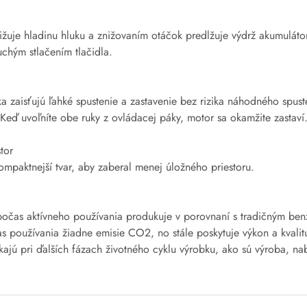
uje hladinu hluku a znižovaním otáčok predlžuje výdrž akumulátora
chým stlačením tlačidla.
ka zaisťujú ľahké spustenie a zastavenie bez rizika náhodného spu
 Keď uvoľníte obe ruky z ovládacej páky, motor sa okamžite zastaví
tor
mpaktnejší tvar, aby zaberal menej úložného priestoru.
že počas aktívneho používania produkuje v porovnaní s tradičným b
 používania žiadne emisie CO2, no stále poskytuje výkon a kvalit
jú pri ďalších fázach životného cyklu výrobku, ako sú výroba, nabí