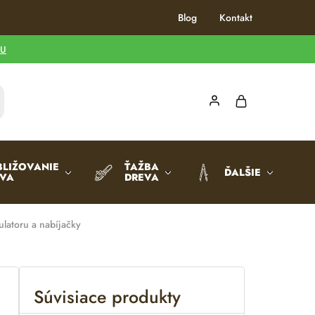
Blog
Kontakt
TU
BLIŽOVANIE
ŤAŽBA
ĎALŠIE
EVA
DREVA
latoru a nabíjačky
Súvisiace produkty