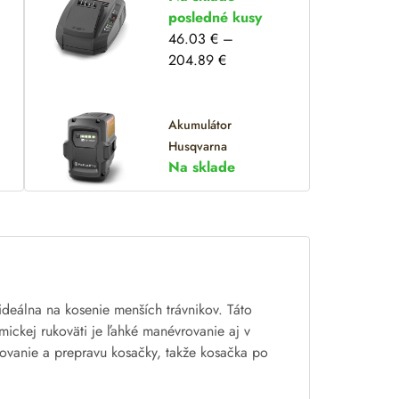
posledné kusy
46.03
€
–
204.89
€
Akumulátor
Husqvarna
Na sklade
ideálna na kosenie menších trávnikov. Táto
ickej rukoväti je ľahké manévrovanie aj v
adovanie a prepravu kosačky, takže kosačka po