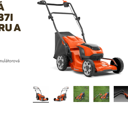
á
37i
ru a
mulátorová