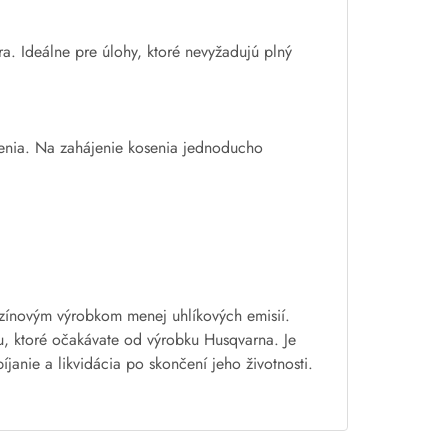
. Ideálne pre úlohy, ktoré nevyžadujú plný
stenia. Na zahájenie kosenia jednoducho
.
enzínovým výrobkom menej uhlíkových emisií.
u, ktoré očakávate od výrobku Husqvarna. Je
janie a likvidácia po skončení jeho životnosti.