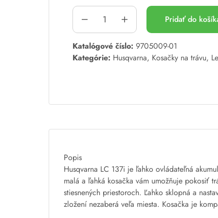
Pridať do koší
A
Katalógové číslo:
9705009-01
l
Kategórie:
Husqvarna
,
Kosačky na trávu
,
L
t
e
r
n
a
t
i
v
Popis
e
Husqvarna LC 137i je ľahko ovládateľná akumulá
:
malá a ľahká kosačka vám umožňuje pokosiť trá
stiesnených priestoroch. Ľahko sklopná a nasta
zložení nezaberá veľa miesta. Kosačka je kom