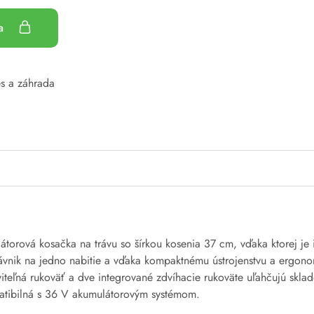
ka
es a záhrada
torová kosačka na trávu so šírkou kosenia 37 cm, vďaka ktorej je 
vnik na jedno nabitie a vďaka kompaktnému ústrojenstvu a ergonom
viteľná rukoväť a dve integrované zdvíhacie rukoväte uľahčujú skl
patibilná s 36 V akumulátorovým systémom.