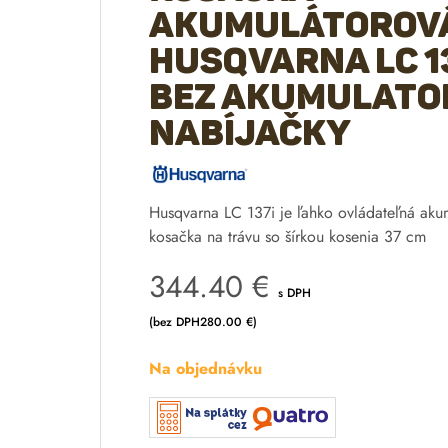
akumulátorov
Husqvarna LC 1
bez akumulato
nabíjačky
Husqvarna LC 137i je ľahko ovládateľná aku
kosačka na trávu so šírkou kosenia 37 cm
344.40
€
s DPH
(bez DPH
280.00
€
)
Na objednávku