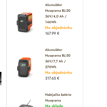
Akumulátor
Husqvarna BLi20
36V/4,0 Ah /
146Wh
Na objednávku
167.99
€
Akumulátor
Husqvarna BLi30
36V/7,7 Ah /
270Wh
Na objednávku
317.65
€
Nabíjačka batérie
Husqvarna
Na sklade