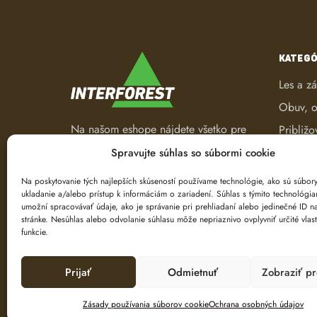
KATEGÓ
Les a z
Obuv, o
Na našom eshope nájdete všetko pre
Približo
les a záhradu. Od pracovného
Robotic
Spravujte súhlas so súbormi cookie
oblečenia, nástrojov na ťažbu a
Spracov
spracovanie dreva až po ručné
Na poskytovanie tých najlepších skúseností používame technológie, ako sú súbor
ukladanie a/alebo prístup k informáciám o zariadení. Súhlas s týmito technológi
náradie.
Ťažba d
umožní spracovávať údaje, ako je správanie pri prehliadaní alebo jedinečné ID na
Značeni
stránke. Nesúhlas alebo odvolanie súhlasu môže nepriaznivo ovplyvniť určité vlast
funkcie.
Prijať
Odmietnuť
Zobraziť p
Zásady používania súborov cookie
Ochrana osobných údajov